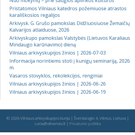
Nuo mokymų – prie saugios aplinkos kultūros
Pristatomos Vilniaus katedros požemiuose atrastos
karališkosios regalijos
Arkivysk. G. Grušo pamokslas Didžiuosiuose Žemaičių
Kalvarijos atlaiduose, 2026
Arkivyskupo pamokslas Valstybės (Lietuvos Karaliaus
Mindaugo karūnavimo) dieną
Vilniaus arkivyskupijos žinios | 2026-07-03
Informacija norintiems stoti į kunigų seminariją, 2026
m.
Vasaros stovyklos, rekolekcijos, renginiai
Vilniaus arkivyskupijos žinios | 2026-06-26
Vilniaus arkivyskupijos žinios | 2026-06-19
© 2026 Vilniaus arkivyskupijos kurija | Šventaragio 4, Vilnius, Lietuva |
curia@vilnensis.lt |
Privatumo politika