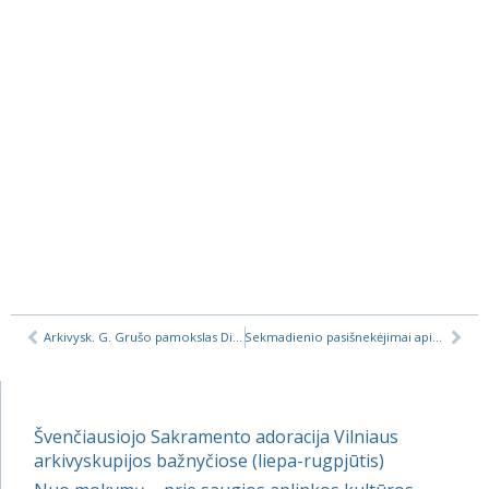
Arkivysk. G. Grušo pamokslas Dievo Gailestingumo sekmadienį
Sekmadienio pasišnekėjimai apie arkivyskupą Teofilių Matulionį
Švenčiausiojo Sakramento adoracija Vilniaus
arkivyskupijos bažnyčiose (liepa-rugpjūtis)