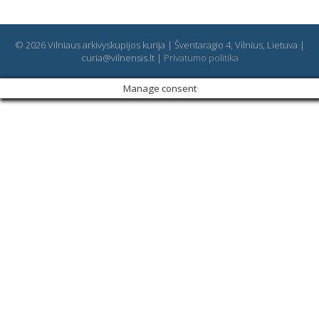
© 2026 Vilniaus arkivyskupijos kurija | Šventaragio 4, Vilnius, Lietuva |
curia@vilnensis.lt |
Privatumo politika
Manage consent