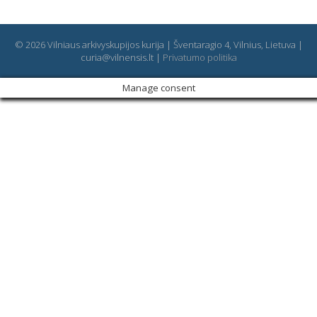
© 2026 Vilniaus arkivyskupijos kurija | Šventaragio 4, Vilnius, Lietuva |
curia@vilnensis.lt |
Privatumo politika
Manage consent