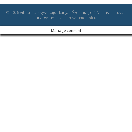
© 2026 Vilniaus arkivyskupijos kurija | Šventaragio 4, Vilnius, Lietuva |
curia@vilnensis.lt |
Privatumo politika
Manage consent