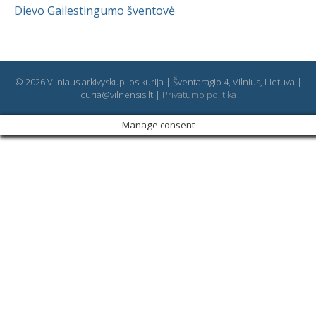
Dievo Gailestingumo šventovė
© 2026 Vilniaus arkivyskupijos kurija | Šventaragio 4, Vilnius, Lietuva |
curia@vilnensis.lt |
Privatumo politika
Manage consent