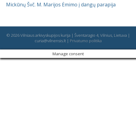
Mickūnų Švč. M. Marijos Ėmimo į dangų parapija
© 2026 Vilniaus arkivyskupijos kurija | Šventaragio 4, Vilnius, Lietuva |
curia@vilnensis.lt |
Privatumo politika
Manage consent