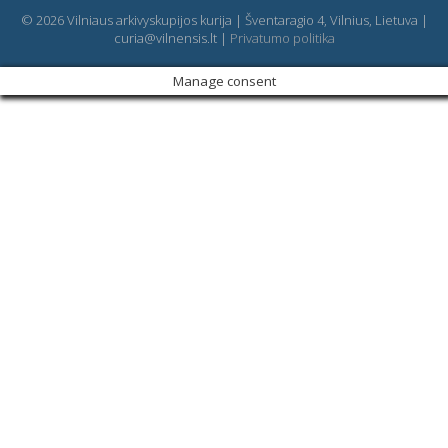
© 2026 Vilniaus arkivyskupijos kurija | Šventaragio 4, Vilnius, Lietuva |
curia@vilnensis.lt |
Privatumo politika
Manage consent