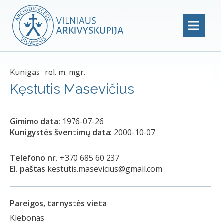
Kunigas
rel. m. mgr.
Kęstutis Masevičius
Gimimo data:
1976-07-26
Kunigystės šventimų data:
2000-10-07
Telefono nr.
+370 685 60 237
El. paštas
kestutis.masevicius@gmail.com
Pareigos, tarnystės vieta
Klebonas