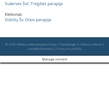
Sudervės Švč. Trejybės parapija
---
Klebonas
Dūkštų Šv. Onos parapija
© 2026 Vilniaus arkivyskupijos kurija | Šventaragio 4, Vilnius, Lietuva |
curia@vilnensis.lt |
Privatumo politika
Manage consent