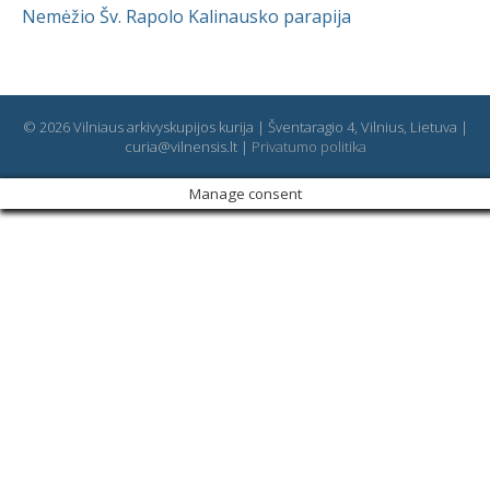
Nemėžio Šv. Rapolo Kalinausko parapija
© 2026 Vilniaus arkivyskupijos kurija | Šventaragio 4, Vilnius, Lietuva |
curia@vilnensis.lt |
Privatumo politika
Manage consent