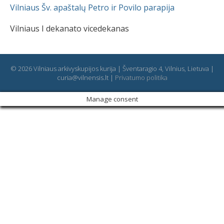
Vilniaus Šv. apaštalų Petro ir Povilo parapija
Vilniaus I dekanato vicedekanas
© 2026 Vilniaus arkivyskupijos kurija | Šventaragio 4, Vilnius, Lietuva |
curia@vilnensis.lt |
Privatumo politika
Manage consent