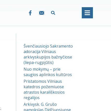
Švenčiausiojo Sakramento
adoracija Vilniaus
arkivyskupijos bažnyčiose
(liepa-rugpjūtis)
Nuo mokymų – prie
saugios aplinkos kultūros
Pristatomos Vilniaus
katedros požemiuose
atrastos karališkosios
regalijos
Arkivysk. G. Grušo
.
pamokslas Didžiuosiuose