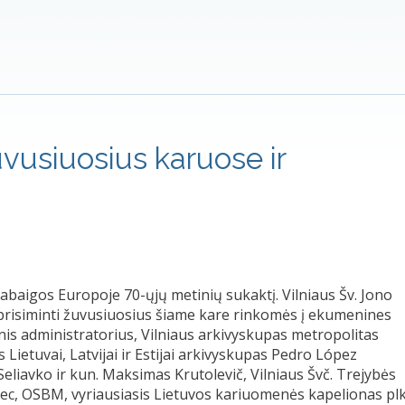
usiuosius karuose ir
baigos Europoje 70-ųjų metinių sukaktį. Vilniaus Šv. Jono
e prisiminti žuvusiuosius šiame kare rinkomės į ekumenines
s administratorius, Vilniaus arkivyskupas metropolitas
Lietuvai, Latvijai ir Estijai arkivyskupas Pedro López
Seliavko ir kun. Maksimas Krutolevič, Vilniaus Švč. Trejybės
mec, OSBM, vyriausiasis Lietuvos kariuomenės kapelionas plk