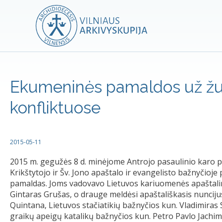
Ekumeninės pamaldos už žuv
konfliktuose
2015-05-11
2015 m. gegužės 8 d. minėjome Antrojo pasaulinio karo pa
Krikštytojo ir Šv. Jono apaštalo ir evangelisto bažnyčioj
pamaldas. Joms vadovavo Lietuvos kariuomenės apaštalini
Gintaras Grušas, o drauge meldėsi apaštališkasis nuncijus 
Quintana, Lietuvos stačiatikių bažnyčios kun. Vladimiras 
graikų apeigų katalikų bažnyčios kun. Petro Pavlo Jachi