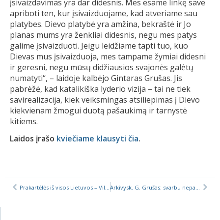
įsivaizdavimas yra dar didesnis. Mes esame linkę save
apriboti ten, kur įsivaizduojame, kad atveriame sau
platybes. Dievo platybė yra amžina, bekraštė ir Jo
planas mums yra ženkliai didesnis, negu mes patys
galime įsivaizduoti. Jeigu leidžiame tapti tuo, kuo
Dievas mus įsivaizduoja, mes tampame žymiai didesni
ir geresni, negu mūsų didžiausios svajonės galėtų
numatyti“, – laidoje kalbėjo Gintaras Grušas. Jis
pabrėžė, kad katalikiška lyderio vizija – tai ne tiek
savirealizacija, kiek veiksmingas atsiliepimas į Dievo
kiekvienam žmogui duotą pašaukimą ir tarnystė
kitiems.
Laidos įrašo
kviečiame klausyti čia
.
Prakartėlės iš visos Lietuvos – Vilniuje Bernardinuose
Arkivysk. G. Grušas: svarbu nepamiršti, kad mes esame taikos kūrėjai