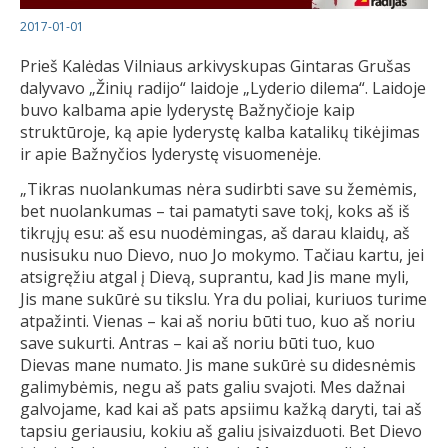
2017-01-01
Prieš Kalėdas Vilniaus arkivyskupas Gintaras Grušas
dalyvavo „Žinių radijo“ laidoje „Lyderio dilema“. Laidoje
buvo kalbama apie lyderystę Bažnyčioje kaip
struktūroje, ką apie lyderystę kalba katalikų tikėjimas
ir apie Bažnyčios lyderystę visuomenėje.
„Tikras nuolankumas nėra sudirbti save su žemėmis,
bet nuolankumas – tai pamatyti save tokį, koks aš iš
tikrųjų esu: aš esu nuodėmingas, aš darau klaidų, aš
nusisuku nuo Dievo, nuo Jo mokymo. Tačiau kartu, jei
atsigręžiu atgal į Dievą, suprantu, kad Jis mane myli,
Jis mane sukūrė su tikslu. Yra du poliai, kuriuos turime
atpažinti. Vienas – kai aš noriu būti tuo, kuo aš noriu
save sukurti. Antras – kai aš noriu būti tuo, kuo
Dievas mane numato. Jis mane sukūrė su didesnėmis
galimybėmis, negu aš pats galiu svajoti. Mes dažnai
galvojame, kad kai aš pats apsiimu kažką daryti, tai aš
tapsiu geriausiu, kokiu aš galiu įsivaizduoti. Bet Dievo