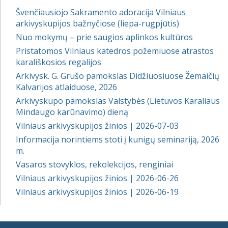
Švenčiausiojo Sakramento adoracija Vilniaus
arkivyskupijos bažnyčiose (liepa-rugpjūtis)
Nuo mokymų – prie saugios aplinkos kultūros
Pristatomos Vilniaus katedros požemiuose atrastos
karališkosios regalijos
Arkivysk. G. Grušo pamokslas Didžiuosiuose Žemaičių
Kalvarijos atlaiduose, 2026
Arkivyskupo pamokslas Valstybės (Lietuvos Karaliaus
Mindaugo karūnavimo) dieną
Vilniaus arkivyskupijos žinios | 2026-07-03
Informacija norintiems stoti į kunigų seminariją, 2026
m.
Vasaros stovyklos, rekolekcijos, renginiai
Vilniaus arkivyskupijos žinios | 2026-06-26
Vilniaus arkivyskupijos žinios | 2026-06-19