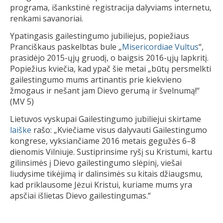
programa, išankstinė registracija dalyviams internetu,
renkami savanoriai.
Ypatingasis gailestingumo jubiliejus, popiežiaus
Pranciškaus paskelbtas bule „
Misericordiae Vultus
“,
prasidėjo 2015-ųjų gruodį, o baigsis 2016-ųjų lapkritį.
Popiežius kviečia, kad ypač šie metai „būtų persmelkti
gailestingumo mums artinantis prie kiekvieno
žmogaus ir nešant jam Dievo gerumą ir švelnumą!“
(MV 5)
Lietuvos vyskupai Gailestingumo jubiliejui skirtame
laiške
rašo: „Kviečiame visus dalyvauti Gailestingumo
kongrese, vyksiančiame 2016 metais gegužės 6–8
dienomis Vilniuje. Sustiprinsime ryšį su Kristumi, kartu
gilinsimės į Dievo gailestingumo slėpinį, viešai
liudysime tikėjimą ir dalinsimės su kitais džiaugsmu,
kad priklausome Jėzui Kristui, kuriame mums yra
apsčiai išlietas Dievo gailestingumas.“