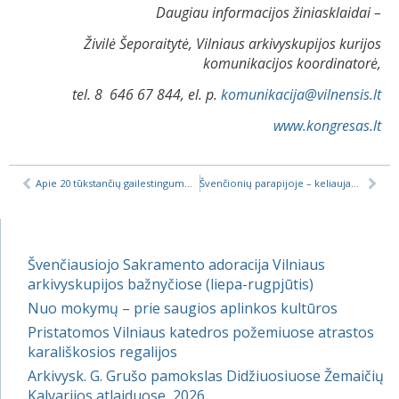
Daugiau informacijos žiniasklaidai –
Živilė Šeporaitytė, Vilniaus arkivyskupijos kurijos
komunikacijos koordinatorė,
tel.
8 646 67 844, el. p.
komunikacija@vilnensis.lt
www.kongresas.lt
Apie 20 tūkstančių gailestingumo darbų — iš Gailestingumo namelio Katedros aikštėje
Švenčionių parapijoje – keliaujantis Gailestingojo Jėzaus paveikslas
Švenčiausiojo Sakramento adoracija Vilniaus
arkivyskupijos bažnyčiose (liepa-rugpjūtis)
Nuo mokymų – prie saugios aplinkos kultūros
Pristatomos Vilniaus katedros požemiuose atrastos
karališkosios regalijos
Arkivysk. G. Grušo pamokslas Didžiuosiuose Žemaičių
Kalvarijos atlaiduose, 2026