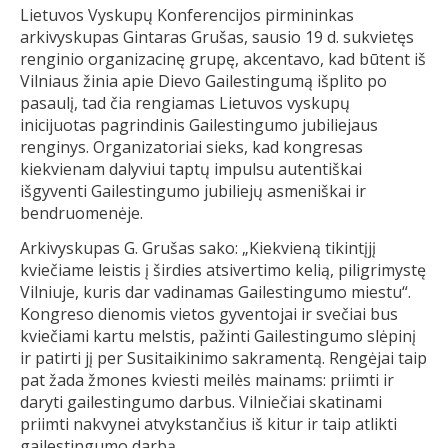
Lietuvos Vyskupų Konferencijos pirmininkas
arkivyskupas Gintaras Grušas, sausio 19 d. sukvietęs
renginio organizacinę grupę, akcentavo, kad būtent iš
Vilniaus žinia apie Dievo Gailestingumą išplito po
pasaulį, tad čia rengiamas Lietuvos vyskupų
inicijuotas pagrindinis Gailestingumo jubiliejaus
renginys. Organizatoriai sieks, kad kongresas
kiekvienam dalyviui taptų impulsu autentiškai
išgyventi Gailestingumo jubiliejų asmeniškai ir
bendruomenėje.
Arkivyskupas G. Grušas sako: „Kiekvieną tikintįjį
kviečiame leistis į širdies atsivertimo kelią, piligrimystę
Vilniuje, kuris dar vadinamas Gailestingumo miestu“.
Kongreso dienomis vietos gyventojai ir svečiai bus
kviečiami kartu melstis, pažinti Gailestingumo slėpinį
ir patirti jį per Susitaikinimo sakramentą. Rengėjai taip
pat žada žmones kviesti meilės mainams: priimti ir
daryti gailestingumo darbus. Vilniečiai skatinami
priimti nakvynei atvykstančius iš kitur ir taip atlikti
gailestingumo darbą.