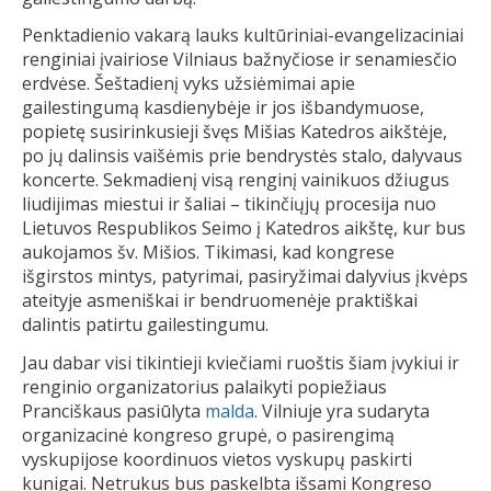
Penktadienio vakarą lauks kultūriniai-evangelizaciniai
renginiai įvairiose Vilniaus bažnyčiose ir senamiesčio
erdvėse. Šeštadienį vyks užsiėmimai apie
gailestingumą kasdienybėje ir jos išbandymuose,
popietę susirinkusieji švęs Mišias Katedros aikštėje,
po jų dalinsis vaišėmis prie bendrystės stalo, dalyvaus
koncerte. Sekmadienį visą renginį vainikuos džiugus
liudijimas miestui ir šaliai – tikinčiųjų procesija nuo
Lietuvos Respublikos Seimo į Katedros aikštę, kur bus
aukojamos šv. Mišios. Tikimasi, kad kongrese
išgirstos mintys, patyrimai, pasiryžimai dalyvius įkvėps
ateityje asmeniškai ir bendruomenėje praktiškai
dalintis patirtu gailestingumu.
Jau dabar visi tikintieji kviečiami ruoštis šiam įvykiui ir
renginio organizatorius palaikyti popiežiaus
Pranciškaus pasiūlyta
malda
. Vilniuje yra sudaryta
organizacinė kongreso grupė, o pasirengimą
vyskupijose koordinuos vietos vyskupų paskirti
kunigai. Netrukus bus paskelbta išsami Kongreso