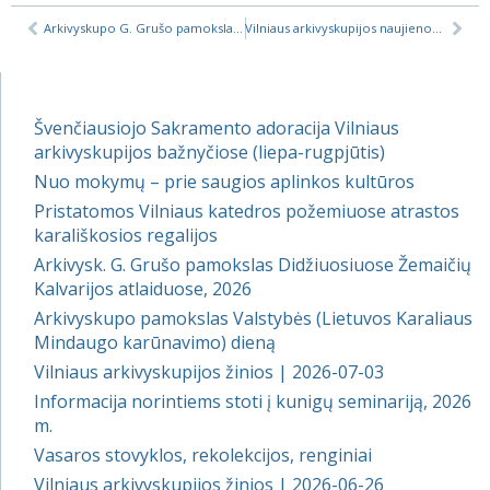
Arkivyskupo G. Grušo pamokslas Aušros Vartų atlaiduose, 2023
Vilniaus arkivyskupijos naujienos | 2023-11-24
Švenčiausiojo Sakramento adoracija Vilniaus
arkivyskupijos bažnyčiose (liepa-rugpjūtis)
Nuo mokymų – prie saugios aplinkos kultūros
Pristatomos Vilniaus katedros požemiuose atrastos
karališkosios regalijos
Arkivysk. G. Grušo pamokslas Didžiuosiuose Žemaičių
Kalvarijos atlaiduose, 2026
Arkivyskupo pamokslas Valstybės (Lietuvos Karaliaus
Mindaugo karūnavimo) dieną
Vilniaus arkivyskupijos žinios | 2026-07-03
Informacija norintiems stoti į kunigų seminariją, 2026
m.
Vasaros stovyklos, rekolekcijos, renginiai
Vilniaus arkivyskupijos žinios | 2026-06-26