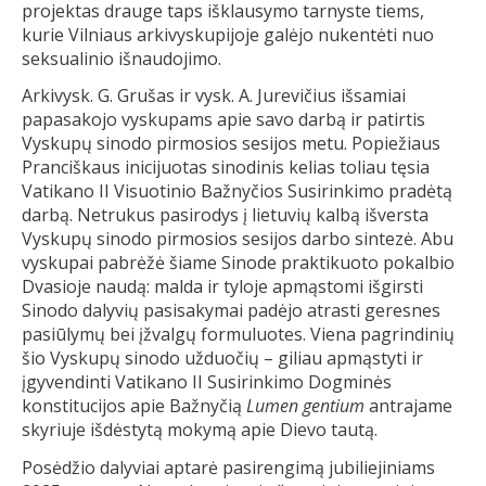
projektas drauge taps išklausymo tarnyste tiems,
kurie Vilniaus arkivyskupijoje galėjo nukentėti nuo
seksualinio išnaudojimo.
Arkivysk. G. Grušas ir vysk. A. Jurevičius išsamiai
papasakojo vyskupams apie savo darbą ir patirtis
Vyskupų sinodo pirmosios sesijos metu. Popiežiaus
Pranciškaus inicijuotas sinodinis kelias toliau tęsia
Vatikano II Visuotinio Bažnyčios Susirinkimo pradėtą
darbą. Netrukus pasirodys į lietuvių kalbą išversta
Vyskupų sinodo pirmosios sesijos darbo sintezė. Abu
vyskupai pabrėžė šiame Sinode praktikuoto pokalbio
Dvasioje naudą: malda ir tyloje apmąstomi išgirsti
Sinodo dalyvių pasisakymai padėjo atrasti geresnes
pasiūlymų bei įžvalgų formuluotes. Viena pagrindinių
šio Vyskupų sinodo užduočių – giliau apmąstyti ir
įgyvendinti Vatikano II Susirinkimo Dogminės
konstitucijos apie Bažnyčią
Lumen gentium
antrajame
skyriuje išdėstytą mokymą apie Dievo tautą.
Posėdžio dalyviai aptarė pasirengimą jubiliejiniams