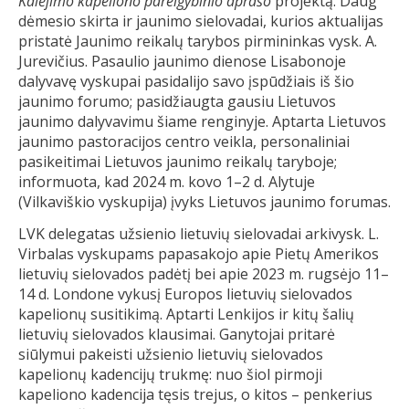
Kalėjimo kapeliono pareigybinio aprašo
projektą. Daug
dėmesio skirta ir jaunimo sielovadai, kurios aktualijas
pristatė Jaunimo reikalų tarybos pirmininkas vysk. A.
Jurevičius. Pasaulio jaunimo dienose Lisabonoje
dalyvavę vyskupai pasidalijo savo įspūdžiais iš šio
jaunimo forumo; pasidžiaugta gausiu Lietuvos
jaunimo dalyvavimu šiame renginyje. Aptarta Lietuvos
jaunimo pastoracijos centro veikla, personaliniai
pasikeitimai Lietuvos jaunimo reikalų taryboje;
informuota, kad 2024 m. kovo 1–2 d. Alytuje
(Vilkaviškio vyskupija) įvyks Lietuvos jaunimo forumas.
LVK delegatas užsienio lietuvių sielovadai arkivysk. L.
Virbalas vyskupams papasakojo apie Pietų Amerikos
lietuvių sielovados padėtį bei apie 2023 m. rugsėjo 11–
14 d. Londone vykusį Europos lietuvių sielovados
kapelionų susitikimą. Aptarti Lenkijos ir kitų šalių
lietuvių sielovados klausimai. Ganytojai pritarė
siūlymui pakeisti užsienio lietuvių sielovados
kapelionų kadencijų trukmę: nuo šiol pirmoji
kapeliono kadencija tęsis trejus, o kitos – penkerius