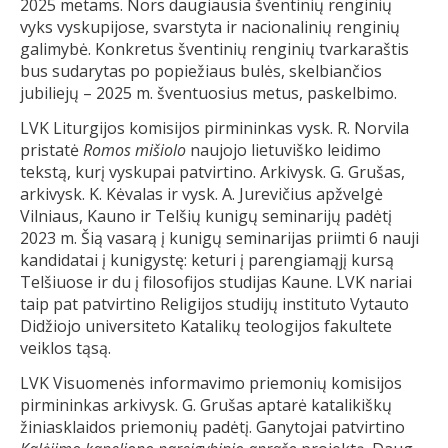
2025 metams. Nors daugiausia šventinių renginių
vyks vyskupijose, svarstyta ir nacionalinių renginių
galimybė. Konkretus šventinių renginių tvarkaraštis
bus sudarytas po popiežiaus bulės, skelbiančios
jubiliejų – 2025 m. šventuosius metus, paskelbimo.
LVK Liturgijos komisijos pirmininkas vysk. R. Norvila
pristatė
Romos mišiolo
naujojo lietuviško leidimo
tekstą, kurį vyskupai patvirtino. Arkivysk. G. Grušas,
arkivysk. K. Kėvalas ir vysk. A. Jurevičius apžvelgė
Vilniaus, Kauno ir Telšių kunigų seminarijų padėtį
2023 m. Šią vasarą į kunigų seminarijas priimti 6 nauji
kandidatai į kunigystę: keturi į parengiamąjį kursą
Telšiuose ir du į filosofijos studijas Kaune. LVK nariai
taip pat patvirtino Religijos studijų instituto Vytauto
Didžiojo universiteto Katalikų teologijos fakultete
veiklos tąsą.
LVK Visuomenės informavimo priemonių komisijos
pirmininkas arkivysk. G. Grušas aptarė katalikiškų
žiniasklaidos priemonių padėtį. Ganytojai patvirtino