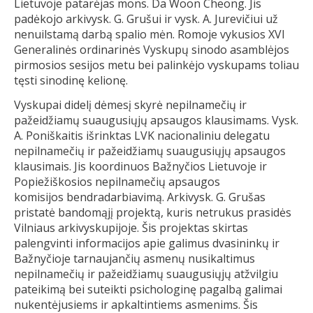
Lietuvoje patarėjas mons. Da Woon Cheong. Jis
padėkojo arkivysk. G. Grušui ir vysk. A. Jurevičiui už
nenuilstamą darbą spalio mėn. Romoje vykusios XVI
Generalinės ordinarinės Vyskupų sinodo asamblėjos
pirmosios sesijos metu bei palinkėjo vyskupams toliau
tęsti sinodinę kelionę.
Vyskupai didelį dėmesį skyrė nepilnamečių ir
pažeidžiamų suaugusiųjų apsaugos klausimams. Vysk.
A. Poniškaitis išrinktas LVK nacionaliniu delegatu
nepilnamečių ir pažeidžiamų suaugusiųjų apsaugos
klausimais. Jis koordinuos Bažnyčios Lietuvoje ir
Popiežiškosios nepilnamečių apsaugos
komisijos bendradarbiavimą. Arkivysk. G. Grušas
pristatė bandomąjį projektą, kuris netrukus prasidės
Vilniaus arkivyskupijoje. Šis projektas skirtas
palengvinti informacijos apie galimus dvasininkų ir
Bažnyčioje tarnaujančių asmenų nusikaltimus
nepilnamečių ir pažeidžiamų suaugusiųjų atžvilgiu
pateikimą bei suteikti psichologinę pagalbą galimai
nukentėjusiems ir apkaltintiems asmenims. Šis