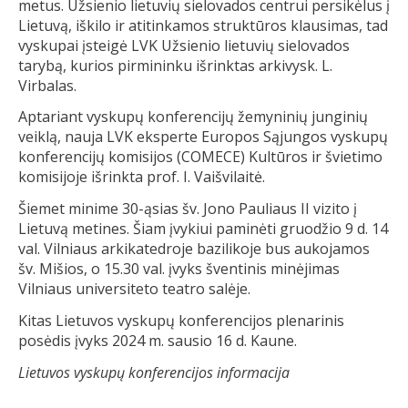
metus. Užsienio lietuvių sielovados centrui persikėlus į
Lietuvą, iškilo ir atitinkamos struktūros klausimas, tad
vyskupai įsteigė LVK Užsienio lietuvių sielovados
tarybą, kurios pirmininku išrinktas arkivysk. L.
Virbalas.
Aptariant vyskupų konferencijų žemyninių junginių
veiklą, nauja LVK eksperte Europos Sąjungos vyskupų
konferencijų komisijos (COMECE) Kultūros ir švietimo
komisijoje išrinkta prof. I. Vaišvilaitė.
Šiemet minime 30-ąsias šv. Jono Pauliaus II vizito į
Lietuvą metines. Šiam įvykiui paminėti gruodžio 9 d. 14
val. Vilniaus arkikatedroje bazilikoje bus aukojamos
šv. Mišios, o 15.30 val. įvyks šventinis minėjimas
Vilniaus universiteto teatro salėje.
Kitas Lietuvos vyskupų konferencijos plenarinis
posėdis įvyks 2024 m. sausio 16 d. Kaune.
Lietuvos vyskupų konferencijos informacija