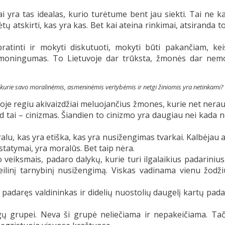
i yra tas idealas, kurio turėtume bent jau siekti. Tai ne k
 atskirti, kas yra kas. Bet kai ateina rinkimai, atsiranda t
atinti ir mokyti diskutuoti, mokyti būti pakančiam, keis
ąmoningumas. To Lietuvoje dar trūksta, žmonės dar nem
 kurie savo moralinėmis, asmeninėmis vertybėmis ir netgi žiniomis yra netinkami?
joje regiu akivaizdžiai meluojančius žmones, kurie net nera
ad tai – cinizmas. Šiandien to cinizmo yra daugiau nei kada 
alu, kas yra etiška, kas yra nusižengimas tvarkai. Kalbėjau 
įstatymai, yra moralūs. Bet taip nėra.
veiksmais, padaro dalykų, kurie turi ilgalaikius padarinius.
 eilinį tarnybinį nusižengimą. Viskas vadinama vienu žodž
 padaręs valdininkas ir didelių nuostolių daugelį kartų pad
gų grupei. Neva ši grupė neliečiama ir nepakeičiama. Tač