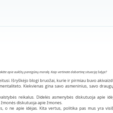
akėte apie aukštų pareigūnų moralę. Kaip vertinate dabartinę situaciją šalyje?
usi. Išryškėjo blogi bruožai, kurie ir pirmiau buvo akivaizd
s mentaliteto. Kiekvienas gina savo asmeninius, savo draug
alstybės reikalus. Didelės asmenybės diskutuoja apie idė
s žmonės diskutuoja apie žmones.
 o ne apie idėjas. Kita vertus, politika pas mus yra visi