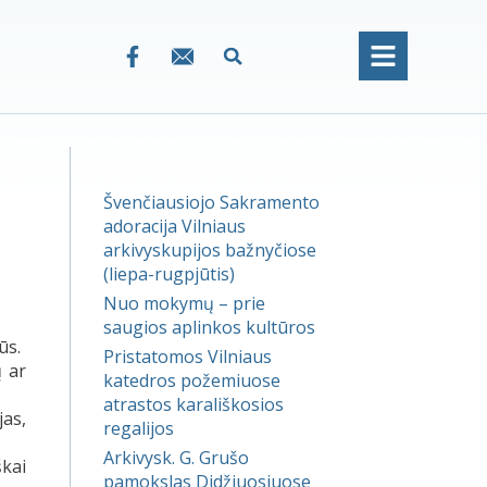
Švenčiausiojo Sakramento
adoracija Vilniaus
arkivyskupijos bažnyčiose
(liepa-rugpjūtis)
Nuo mokymų – prie
saugios aplinkos kultūros
ūs.
Pristatomos Vilniaus
ų ar
katedros požemiuose
atrastos karališkosios
jas,
regalijos
Arkivysk. G. Grušo
škai
pamokslas Didžiuosiuose