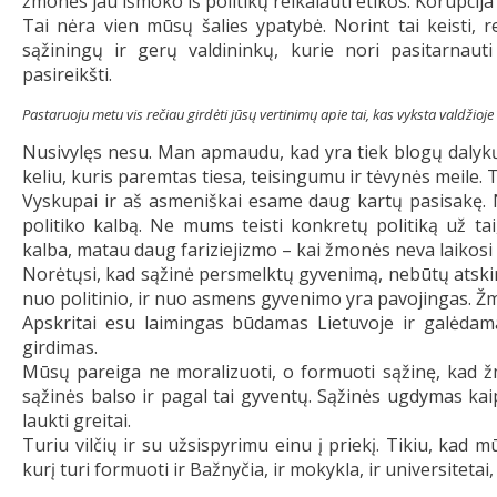
žmonės jau išmoko iš politikų reikalauti etikos. Korupcij
Tai nėra vien mūsų šalies ypatybė. Norint tai keisti, 
sąžiningų ir gerų valdininkų, kurie nori pasitarnauti
pasireikšti.
Pastaruoju metu vis rečiau girdėti jūsų vertinimų apie tai, kas vyksta valdžioje 
Nusivylęs nesu. Man apmaudu, kad yra tiek blogų dalykų
keliu, kuris paremtas tiesa, teisingumu ir tėvynės meile. 
Vyskupai ir aš asmeniškai esame daug kartų pasisakę. N
politiko kalbą. Ne mums teisti konkretų politiką už tai
kalba, matau daug fariziejizmo – kai žmonės neva laikosi vi
Norėtųsi, kad sąžinė persmelktų gyvenimą, nebūtų atskirta
nuo politinio, ir nuo asmens gyvenimo yra pavojingas. Žmog
Apskritai esu laimingas būdamas Lietuvoje ir galėdama
girdimas.
Mūsų pareiga ne moralizuoti, o formuoti sąžinę, kad ž
sąžinės balso ir pagal tai gyventų. Sąžinės ugdymas kaip
laukti greitai.
Turiu vilčių ir su užsispyrimu einu į priekį. Tikiu, ka
kurį turi formuoti ir Bažnyčia, ir mokykla, ir universitetai