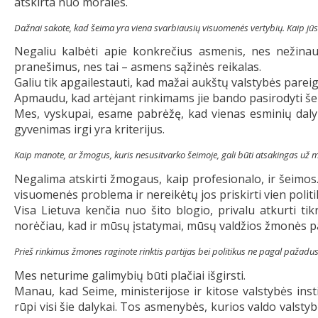
atskirta nuo moralės.
Dažnai sakote, kad šeima yra viena svarbiausių visuomenės vertybių. Kaip jūs
Negaliu kalbėti apie konkrečius asmenis, nes nežinau, 
pranešimus, nes tai – asmens sąžinės reikalas.
Galiu tik apgailestauti, kad mažai aukštų valstybės pareig
Apmaudu, kad artėjant rinkimams jie bando pasirodyti šei
Mes, vyskupai, esame pabrėžę, kad vienas esminių dalyk
gyvenimas irgi yra kriterijus.
Kaip manote, ar žmogus, kuris nesusitvarko šeimoje, gali būti atsakingas už mi
Negalima atskirti žmogaus, kaip profesionalo, ir šeimos. 
visuomenės problema ir nereikėtų jos priskirti vien polit
Visa Lietuva kenčia nuo šito blogio, privalu atkurti ti
norėčiau, kad ir mūsų įstatymai, mūsų valdžios žmonės pa
Prieš rinkimus žmones raginote rinktis partijas bei politikus ne pagal pažadu
Mes neturime galimybių būti plačiai išgirsti.
Manau, kad Seime, ministerijose ir kitose valstybės ins
rūpi visi šie dalykai. Tos asmenybės, kurios valdo valstyb