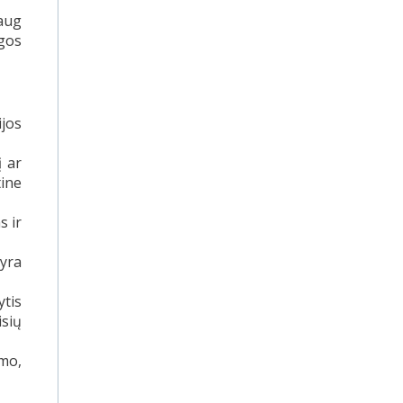
daug
gos
ijos
į ar
tine
s ir
 yra
tis
isių
umo,