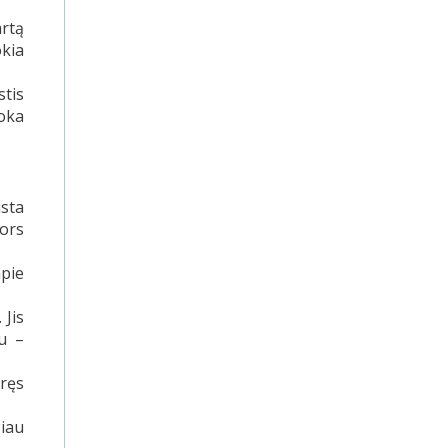
artą
okia
tis
oka
usta
nors
apie
 Jis
iu –
aręs
iau