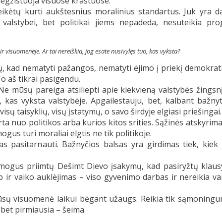
a egzistuoja visuose kraštuose.
reikėtų kurti aukštesnius moralinius standartus. Juk yra 
 valstybei, bet politikai jiems nepadeda, nesuteikia pro
ir visuomenėje. Ar tai nereiškia, jog esate nusivylęs tuo, kas vyksta?
, kad nematyti pažangos, nematyti ėjimo į priekį demokrat
To aš tikrai pasigendu.
e mūsų pareiga atsiliepti apie kiekvieną valstybės žingsn
, kas vyksta valstybėje. Apgailestauju, bet, kalbant bažny
sų taisyklių, visų įstatymų, o savo širdyje elgiasi priešingai.
 nuo politikos arba kurios kitos srities. Sąžinės atskyrima
us turi moraliai elgtis ne tik politikoje.
s pasitarnauti. Bažnyčios balsas yra girdimas tiek, kiek
mogus priimtų Dešimt Dievo įsakymų, kad pasiryžtų klausy
 ir vaiko auklėjimas – viso gyvenimo darbas ir nereikia va
d mūsų visuomenė laikui bėgant užaugs. Reikia tik sąmoning
, bet pirmiausia – šeima.