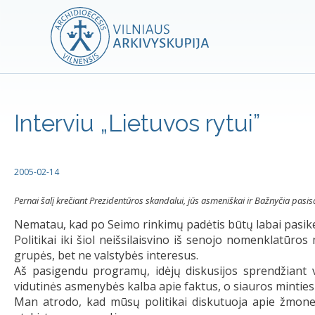
Interviu „Lietuvos rytui”
2005-02-14
Pernai šalį krečiant Prezidentūros skandalui, jūs asmeniškai ir Bažnyčia pasis
Nematau, kad po Seimo rinkimų padėtis būtų labai pasikeit
Politikai iki šiol neišsilaisvino iš senojo nomenklatūro
grupės, bet ne valstybės interesus.
Aš pasigendu programų, idėjų diskusijos sprendžiant v
vidutinės asmenybės kalba apie faktus, o siauros mintie
Man atrodo, kad mūsų politikai diskutuoja apie žmones,