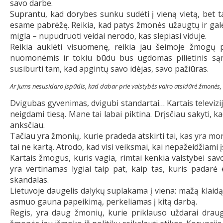
savo darbe.
Suprantu, kad dorybes sunku sudėti į vieną vietą, bet ta
esame pabrėžę. Reikia, kad patys žmonės užaugtų ir galėtų
migla – nupudruoti veidai nerodo, kas slepiasi viduje.
Reikia auklėti visuomenę, reikia jau šeimoje žmogų pr
nuomonėmis ir tokiu būdu bus ugdomas pilietinis s
susiburti tam, kad apgintų savo idėjas, savo pažiūras.
Ar jums nesusidaro įspūdis, kad dabar prie valstybės vairo atsidūrė žmonės,
Dvigubas gyvenimas, dvigubi standartai… Kartais televizi
neigdami tiesą. Mane tai labai piktina. Drįsčiau sakyti, k
anksčiau.
Tačiau yra žmonių, kurie pradeda atskirti tai, kas yra mor
tai ne kartą. Atrodo, kad visi veiksmai, kai nepažeidžiami 
Kartais žmogus, kuris vagia, rimtai kenkia valstybei savo 
yra vertinamas lygiai taip pat, kaip tas, kuris padarė
skandalas.
Lietuvoje daugelis dalykų suplakama į viena: mažą klaidą
asmuo gauna papeikimą, perkeliamas į kitą darbą.
Regis, yra daug žmonių, kurie priklauso uždarai drau