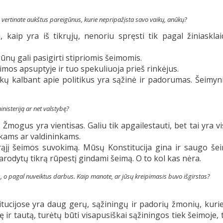
 vertinate aukštus pareigūnus, kurie nepripažįsta savo vaikų, anūkų?
kaip yra iš tikrųjų, nenoriu spręsti tik pagal žiniaskla
ūnų gali pasigirti stipriomis šeimomis.
mos apsuptyje ir tuo spekuliuoja prieš rinkėjus.
ų kalbant apie politikus yra sąžinė ir padorumas. Šeimyn
nisteriją ar net valstybę?
Žmogus yra vientisas. Galiu tik apgailestauti, bet tai yra v
ikams ar valdininkams.
krąjį šeimos suvokimą. Mūsų Konstitucija gina ir saugo še
rodytų tikrą rūpestį gindami šeimą. O to kol kas nėra.
s, o pagal nuveiktus darbus. Kaip manote, ar jūsų kreipimasis buvo išgirstas?
titucijose yra daug gerų, sąžiningų ir padorių žmonių, kur
ę ir tautą, turėtų būti visapusiškai sąžiningos tiek šeimoje, 