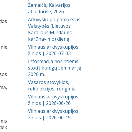
Žemaičių Kalvarijos
atlaiduose, 2026
Arkivyskupo pamokslas
idos
Valstybės (Lietuvos
Karaliaus Mindaugo
karūnavimo) dieną
Vilniaus arkivyskupijos
inis
žinios | 2026-07-03
Informacija norintiems
stoti į kunigų seminariją,
isos
2026 m.
Vasaros stovyklos,
imą,
rekolekcijos, renginiai
Vilniaus arkivyskupijos
žinios | 2026-06-26
Vilniaus arkivyskupijos
žinios | 2026-06-19
iems
tiek