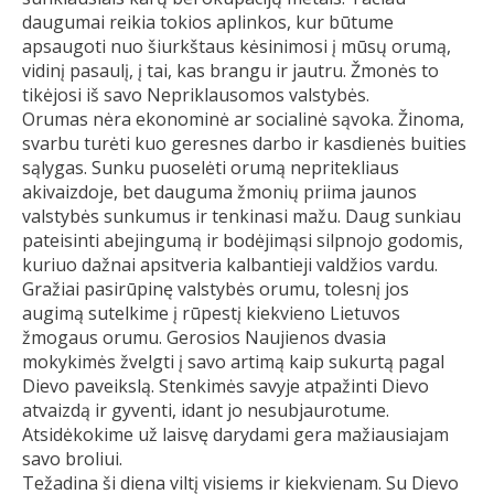
daugumai reikia tokios aplinkos, kur būtume
apsaugoti nuo šiurkštaus kėsinimosi į mūsų orumą,
vidinį pasaulį, į tai, kas brangu ir jautru. Žmonės to
tikėjosi iš savo Nepriklausomos valstybės.
Orumas nėra ekonominė ar socialinė sąvoka. Žinoma,
svarbu turėti kuo geresnes darbo ir kasdienės buities
sąlygas. Sunku puoselėti orumą nepritekliaus
akivaizdoje, bet dauguma žmonių priima jaunos
valstybės sunkumus ir tenkinasi mažu. Daug sunkiau
pateisinti abejingumą ir bodėjimąsi silpnojo godomis,
kuriuo dažnai apsitveria kalbantieji valdžios vardu.
Gražiai pasirūpinę valstybės orumu, tolesnį jos
augimą sutelkime į rūpestį kiekvieno Lietuvos
žmogaus orumu. Gerosios Naujienos dvasia
mokykimės žvelgti į savo artimą kaip sukurtą pagal
Dievo paveikslą. Stenkimės savyje atpažinti Dievo
atvaizdą ir gyventi, idant jo nesubjaurotume.
Atsidėkokime už laisvę darydami gera mažiausiajam
savo broliui.
Težadina ši diena viltį visiems ir kiekvienam. Su Dievo