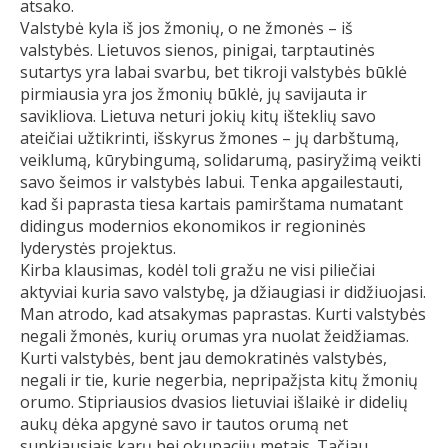
atsako.
Valstybė kyla iš jos žmonių, o ne žmonės – iš
valstybės. Lietuvos sienos, pinigai, tarptautinės
sutartys yra labai svarbu, bet tikroji valstybės būklė
pirmiausia yra jos žmonių būklė, jų savijauta ir
savikliova. Lietuva neturi jokių kitų išteklių savo
ateičiai užtikrinti, išskyrus žmones – jų darbštumą,
veiklumą, kūrybingumą, solidarumą, pasiryžimą veikti
savo šeimos ir valstybės labui. Tenka apgailestauti,
kad ši paprasta tiesa kartais pamirštama numatant
didingus modernios ekonomikos ir regioninės
lyderystės projektus.
Kirba klausimas, kodėl toli gražu ne visi piliečiai
aktyviai kuria savo valstybę, ja džiaugiasi ir didžiuojasi.
Man atrodo, kad atsakymas paprastas. Kurti valstybės
negali žmonės, kurių orumas yra nuolat žeidžiamas.
Kurti valstybės, bent jau demokratinės valstybės,
negali ir tie, kurie negerbia, nepripažįsta kitų žmonių
orumo. Stipriausios dvasios lietuviai išlaikė ir didelių
aukų dėka apgynė savo ir tautos orumą net
sunkiausiais karų bei okupacijų metais. Tačiau