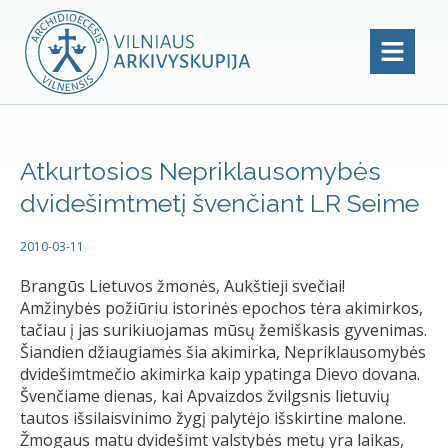
Atkurtosios Nepriklausomybės
dvidešimtmetį švenčiant LR Seime
2010-03-11
Brangūs Lietuvos žmonės, Aukštieji svečiai!
Amžinybės požiūriu istorinės epochos tėra akimirkos,
tačiau į jas surikiuojamas mūsų žemiškasis gyvenimas.
Šiandien džiaugiamės šia akimirka, Nepriklausomybės
dvidešimtmečio akimirka kaip ypatinga Dievo dovana.
Švenčiame dienas, kai Apvaizdos žvilgsnis lietuvių
tautos išsilaisvinimo žygį palytėjo išskirtine malone.
Žmogaus matu dvidešimt valstybės metų yra laikas,