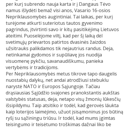
per kurį subrendo nauja karta ir į Dangaus Tėvo
namus išlydėti bemaž visi anos, Vasario 16-osios
Nepriklausomybės augintiniai. Tai laikas, per kurį
turėjome atkurti suteriotus tautos gyvenimo
pagrindus, įtvirtinti savo ir kitų pasitikėjimą Lietuvos
ateitimi. Puoselėjome viltį, kad per šį laiką dėl
svetimųjų prievartos patirtos dvasinės žaizdos
užsitrauks palikdamos tik nejautrius randus. Deja,
netinkamai gydomos ir supūliavę jos nuodija
visuomenę pykčiu, savanaudiškumu, panieka
vertybėms ir tradicijoms.
Per Nepriklausomybės metus tikrove tapo daugelis
nuostabių dalykų, net andai atrodžiusi stebuklu
narystė NATO ir Europos Sąjungoje. Tačiau
drąsiausias Sąjūdžio svajones pranokstantis aukštas
valstybės statusas, deja, netapo visų žmonių lūkesčių
išsipildymu. Taip atsitiko ir todėl, kad gerovės láukta
kaip loterijos laimėjimo, užuot įsisąmoninus jos būtiną
ryšį su sąžiningu triūsu. Ir todėl, kad mums įgimtas
teisingumo ir teisėtumo troškimas dažnai liko be