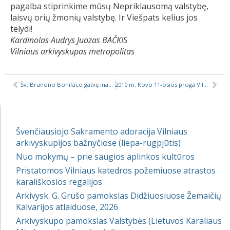
pagalba stiprinkime mūsų Nepriklausomą valstybę,
laisvų orių žmonių valstybę. Ir Viešpats kelius jos
telydi!
Kardinolas Audrys Juozas BAČKIS
Vilniaus arkivyskupas metropolitas
Šv. Brunono Bonifaco gatvę inauguruojant Vilniaus Bernardinų bažnyčioje
2010 m. Kovo 11-osios proga Vilniaus Arkikatedroje
Švenčiausiojo Sakramento adoracija Vilniaus
arkivyskupijos bažnyčiose (liepa-rugpjūtis)
Nuo mokymų – prie saugios aplinkos kultūros
Pristatomos Vilniaus katedros požemiuose atrastos
karališkosios regalijos
Arkivysk. G. Grušo pamokslas Didžiuosiuose Žemaičių
Kalvarijos atlaiduose, 2026
Arkivyskupo pamokslas Valstybės (Lietuvos Karaliaus