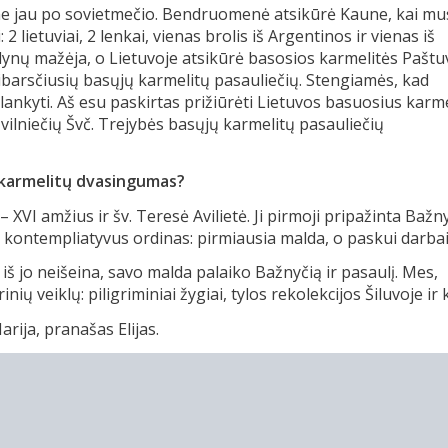
žome jau po sovietmečio. Bendruomenė atsikūrė Kaune, kai mu
lietuviai, 2 lenkai, vienas brolis iš Argentinos ir vienas iš
lynų mažėja, o Lietuvoje atsikūrė basosios karmelitės Paštu
ibarsčiusių basųjų karmelitų pasauliečių. Stengiamės, kad
lankyti. Aš esu paskirtas prižiūrėti Lietuvos basuosius karm
vilniečių Švč. Trejybės basųjų karmelitų pasauliečių
 karmelitų dvasingumas?
 XVI amžius ir šv. Teresė Avilietė. Ji pirmoji pripažinta Bažn
 kontempliatyvus ordinas: pirmiausia malda, o paskui darbai
iš jo neišeina, savo malda palaiko Bažnyčią ir pasaulį. Mes,
ių veiklų: piligriminiai žygiai, tylos rekolekcijos Šiluvoje ir k
rija, pranašas Elijas.