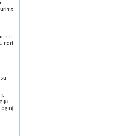
a
Turime
 įeiti
gu nori
 su
aip
gijų
ologinį