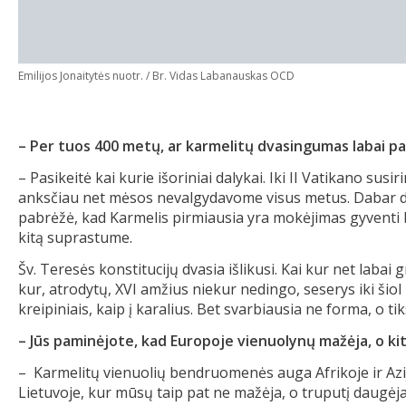
Emilijos Jonaitytės nuotr. / Br. Vidas Labanauskas OCD
– Per tuos 400 metų, ar karmelitų dvasingumas labai pas
– Pasikeitė kai kurie išoriniai dalykai. Iki II Vatikano sus
anksčiau net mėsos nevalgydavome visus metus. Dabar disc
pabrėžė, kad Karmelis pirmiausia yra mokėjimas gyvent
kitą suprastume.
Šv. Teresės konstitucijų dvasia išlikusi. Kai kur net labai 
kur, atrodytų, XVI amžius niekur nedingo, seserys iki šiol
kreipiniais, kaip į karalius. Bet svarbiausia ne forma, o ti
– Jūs paminėjote, kad Europoje vienuolynų mažėja, o ki
– Karmelitų vienuolių bendruomenės auga Afrikoje ir Azijo
Lietuvoje, kur mūsų taip pat ne mažėja, o truputį daugėj