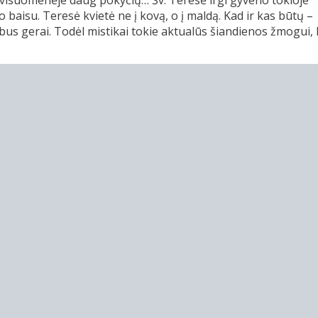
, visuomenėje daug pokyčių… Šv. Teresė irgi gyveno tokioje
baisu. Teresė kvietė ne į kovą, o į maldą. Kad ir kas būtų –
 bus gerai. Todėl mistikai tokie aktualūs šiandienos žmogui, 