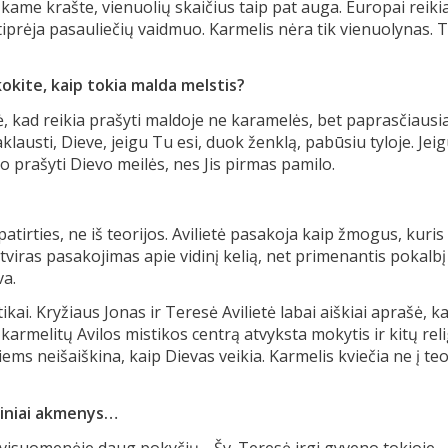
ame krašte, vienuolių skaičius taip pat auga. Europai reiki
stiprėja pasauliečių vaidmuo. Karmelis nėra tik vienuolynas. 
okite, kaip tokia malda melstis?
 kad reikia prašyti maldoje ne karamelės, bet paprasčiausiai
Paklausti, Dieve, jeigu Tu esi, duok ženklą, pabūsiu tyloje. Jei
 o prašyti Dievo meilės, nes Jis pirmas pamilo.
patirties, ne iš teorijos. Avilietė pasakoja kaip žmogus, kuris
tviras pasakojimas apie vidinį kelią, net primenantis pokalbį
va.
ai. Kryžiaus Jonas ir Teresė Avilietė labai aiškiai aprašė, k
karmelitų Avilos mistikos centrą atvyksta mokytis ir kitų reli
iems neišaiškina, kaip Dievas veikia. Karmelis kviečia ne į te
rtiniai akmenys…