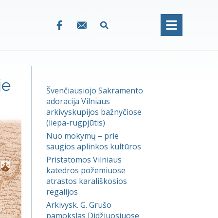
je
Švenčiausiojo Sakramento
adoracija Vilniaus
arkivyskupijos bažnyčiose
(liepa-rugpjūtis)
Nuo mokymų – prie
saugios aplinkos kultūros
Pristatomos Vilniaus
katedros požemiuose
atrastos karališkosios
regalijos
Arkivysk. G. Grušo
pamokslas Didžiuosiuose