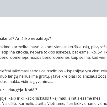
ikeitė? Ar išliko nepakitęs?
irinkimo karmelitai buvo laikomi vieni asketiškiausių, pavyzdži
iplina kitokia, nebėra tokios askezės, bet esmė liko. Šv. T
i bendruomenėje: mažos bendruomenės kaip šeima, kad vien
griežtai laikomasi senosios tradicijos – Ispanijoje yra vienuol
 nuo langų nenusiima grotų, į tave kreipiasi to amžiaus žodži
kslas: malda, vidinis gyvenimas.
tur – daugėja. Kodėl?
je, kaip ir krikščioniškasis tikėjimas. Išimtis esame mes
a. Vis dėlto Karmelio ateitis Vietname. Ten kiekviename vien