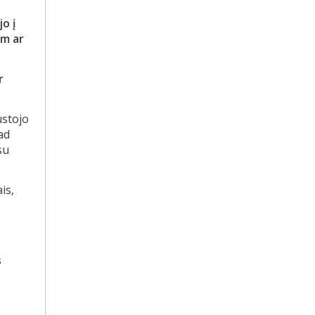
o į
am ar
r
ustojo
ad
su
is,
s