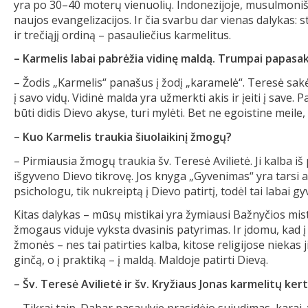
yra po 30–40 moterų vienuolių. Indonezijoje, musulmonišk
naujos evangelizacijos. Ir čia svarbu dar vienas dalykas: 
ir trečiąjį ordiną – pasauliečius karmelitus.
– Karmelis labai pabrėžia vidinę maldą. Trumpai papasak
– Žodis „Karmelis“ panašus į žodį „karamelė“. Teresė sakė,
į savo vidų. Vidinė malda yra užmerkti akis ir įeiti į save. 
būti didis Dievo akyse, turi mylėti. Bet ne egoistine meile,
– Kuo Karmelis traukia šiuolaikinį žmogų?
– Pirmiausia žmogų traukia šv. Teresė Avilietė. Ji kalba iš 
išgyveno Dievo tikrovę. Jos knyga „Gyvenimas“ yra tarsi a
psichologu, tik nukreiptą į Dievo patirtį, todėl tai labai gy
Kitas dalykas – mūsų mistikai yra žymiausi Bažnyčios mistik
žmogaus viduje vyksta dvasinis patyrimas. Ir įdomu, kad į 
žmonės – nes tai patirties kalba, kitose religijose niekas j
ginčą, o į praktiką – į maldą. Maldoje patirti Dievą.
– Šv. Teresė Avilietė ir šv. Kryžiaus Jonas karmelitų ke