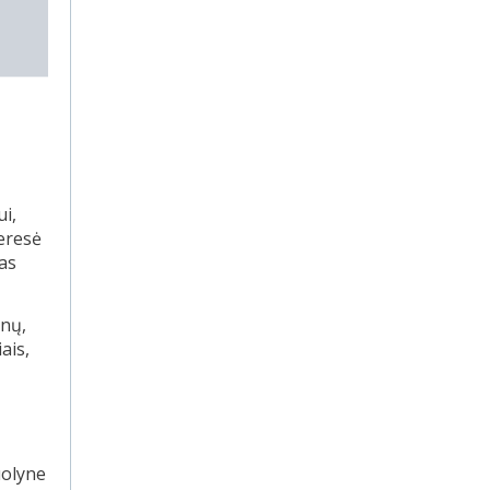
ui,
eresė
as
ynų,
ais,
uolyne