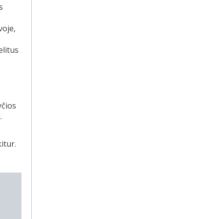
s
voje,
elitus
yčios
.
itur.