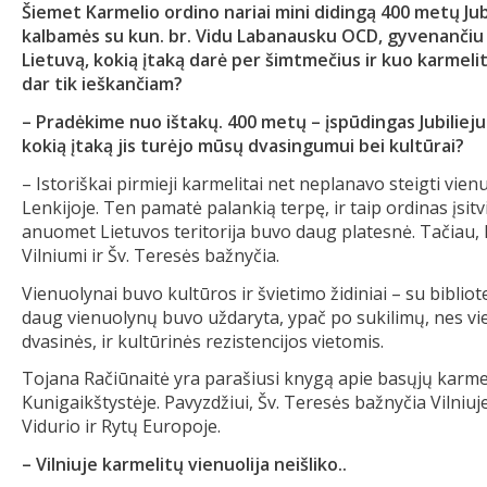
Šiemet Karmelio ordino nariai mini didingą 400 metų Jubili
kalbamės su kun. br. Vidu Labanausku OCD, gyvenančiu
Lietuvą, kokią įtaką darė per šimtmečius ir kuo karmeli
dar tik ieškančiam?
– Pradėkime nuo ištakų. 400 metų – įspūdingas Jubilieju
kokią įtaką jis turėjo mūsų dvasingumui bei kultūrai?
– Istoriškai pirmieji karmelitai net neplanavo steigti vien
Lenkijoje. Ten pamatė palankią terpę, ir taip ordinas įsitvi
anuomet Lietuvos teritorija buvo daug platesnė. Tačiau, 
Vilniumi ir Šv. Teresės bažnyčia.
Vienuolynai buvo kultūros ir švietimo židiniai – su bibliot
daug vienuolynų buvo uždaryta, ypač po sukilimų, nes vien
dvasinės, ir kultūrinės rezistencijos vietomis.
Tojana Račiūnaitė yra parašiusi knygą apie basųjų karmeli
Kunigaikštystėje. Pavyzdžiui, Šv. Teresės bažnyčia Vilniu
Vidurio ir Rytų Europoje.
– Vilniuje karmelitų vienuolija neišliko..