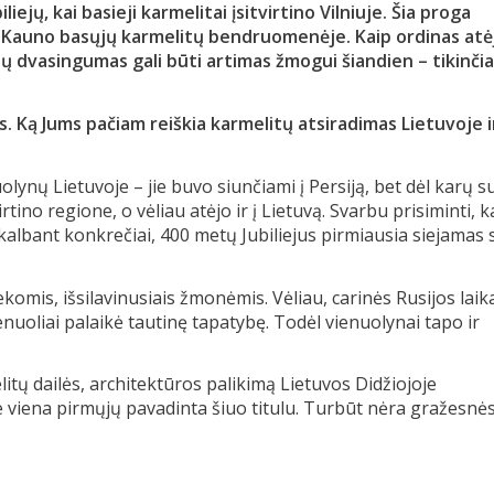
ejų, kai basieji karmelitai įsitvirtino Vilniuje. Šia proga
 Kauno basųjų karmelitų bendruomenėje. Kaip ordinas atėj
tų dvasingumas gali būti artimas žmogui šiandien – tikinči
s. Ką Jums pačiam reiškia karmelitų atsiradimas Lietuvoje i
uolynų Lietuvoje – jie buvo siunčiami į Persiją, bet dėl karų s
rtino regione, o vėliau atėjo ir į Lietuvą. Svarbu prisiminti, k
kalbant konkrečiai, 400 metų Jubiliejus pirmiausia siejamas 
ekomis, išsilavinusiais žmonėmis. Vėliau, carinės Rusijos laika
uoliai palaikė tautinę tapatybę. Todėl vienuolynai tapo ir
tų dailės, architektūros palikimą Lietuvos Didžiojoje
je viena pirmųjų pavadinta šiuo titulu. Turbūt nėra gražesnė