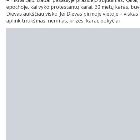
– Tikrai taip. Dabar pasaulyje prasidėjo sujudimas, karai
epochoje, kai vyko protestantų karai, 30 metų karas, buvo 
Dievas aukščiau visko. Jei Dievas pirmoje vietoje – viskas
aplink triukšmas, nerimas, krizės, karai, pokyčiai.