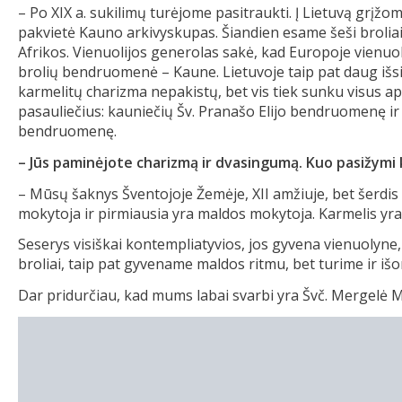
– Po XIX a. sukilimų turėjome pasitraukti. Į Lietuvą grį
pakvietė Kauno arkivyskupas. Šiandien esame šeši broliai: 2 
Afrikos. Vienuolijos generolas sakė, kad Europoje vienuo
brolių bendruomenė – Kaune. Lietuvoje taip pat daug išs
karmelitų charizma nepakistų, bet vis tiek sunku visus ap
pasauliečius: kauniečių Šv. Pranašo Elijo bendruomenę ir 
bendruomenę.
– Jūs paminėjote charizmą ir dvasingumą. Kuo pasižymi
– Mūsų šaknys Šventojoje Žemėje, XII amžiuje, bet šerdis –
mokytoja ir pirmiausia yra maldos mokytoja. Karmelis yra
Seserys visiškai kontempliatyvios, jos gyvena vienuolyne, 
broliai, taip pat gyvename maldos ritmu, bet turime ir išorin
Dar pridurčiau, kad mums labai svarbi yra Švč. Mergelė Ma