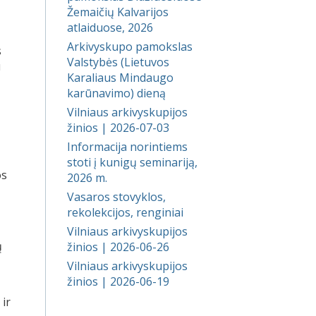
Žemaičių Kalvarijos
atlaiduose, 2026
Arkivyskupo pamokslas
s
Valstybės (Lietuvos
u
Karaliaus Mindaugo
karūnavimo) dieną
Vilniaus arkivyskupijos
žinios | 2026-07-03
Informacija norintiems
stoti į kunigų seminariją,
os
2026 m.
Vasaros stovyklos,
rekolekcijos, renginiai
Vilniaus arkivyskupijos
ų
žinios | 2026-06-26
Vilniaus arkivyskupijos
žinios | 2026-06-19
 ir