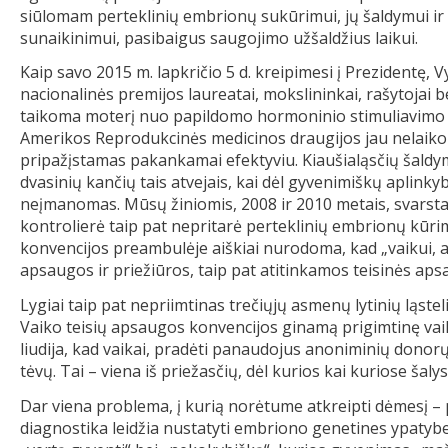
siūlomam perteklinių embrionų sukūrimui, jų šaldymui ir 
sunaikinimui, pasibaigus saugojimo užšaldžius laikui.
Kaip savo 2015 m. lapkričio 5 d. kreipimesi į Prezidentę,
nacionalinės premijos laureatai, mokslininkai, rašytojai be
taikoma moterį nuo papildomo hormoninio stimuliavimo a
Amerikos Reprodukcinės medicinos draugijos jau nelaik
pripažįstamas pakankamai efektyviu. Kiaušialąsčių šaldy
dvasinių kančių tais atvejais, kai dėl gyvenimiškų apli
neįmanomas. Mūsų žiniomis, 2008 ir 2010 metais, svarsta
kontrolierė taip pat nepritarė perteklinių embrionų kūr
konvencijos preambulėje aiškiai nurodoma, kad „vaikui, ats
apsaugos ir priežiūros, taip pat atitinkamos teisinės aps
Lygiai taip pat nepriimtinas trečiųjų asmenų lytinių ląste
Vaiko teisių apsaugos konvencijos ginamą prigimtinę vaik
liudija, kad vaikai, pradėti panaudojus anoniminių donorų
tėvų. Tai – viena iš priežasčių, dėl kurios kai kuriose š
Dar viena problema, į kurią norėtume atkreipti dėmesį –
diagnostika leidžia nustatyti embriono genetines ypatybes