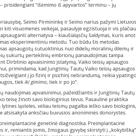
– prisidengiant “išėmimo iš apyvartos” terminu – jų
 Vyriausybę, Seimo Pirmininkę ir Seimo narius pažymi Lietuvo
i kiti visuomenės veikėjai, pasaulyje egzistuoja ir vis plačia
psauganti alternatyva – kiaušialąsčių šaldymas, kuris anot
omas eksperimentiniu metodu. Tuo būdu šis metodas
mas apsaugotų sutuoktinius nuo didelių moralinių dilemų ir
nkybių sukurtų perteklinių embrionų panaudojimas tampa
nt Dirbtinio apvaisinimo įstatymą, Vaiko teisių apsaugos
imui, primindama, kad Jungtinių Tautų Vaiko teisių apsaugos
ižvelgiant į jo fizinį ir psichinį nebrandumą, reikia ypating
augos, tiek
iki gimimo
, tiek ir po jo“.
lių naudojimas apvaisinimui, pažeidžiantis ir Jungtinių Tautų
o teisę žinoti savo biologinius tėvus. Pasaulinė praktika
 lytines ląsteles, vėliau teismų pagalba ieško savo biologini
alyse atsisakyta anksčiau buvusios anoniminės donorystės.
 preimplantacinė genetinė diagnostika. Preimplantacinė
 ir, remiantis jomis, žmogaus gyvybę skirstyti į „kokybišką“