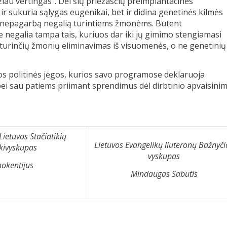
iau vertingas“. Dėl šių priežasčių preimplantacinės
r sukuria sąlygas eugenikai, bet ir didina genetinės kilmės
ės nepagarbą negalią turintiems žmonėms. Būtent
negalia tampa tais, kuriuos dar iki jų gimimo stengiamasi
lią turinčių žmonių eliminavimas iš visuomenės, o ne genetinių
tos politinės jėgos, kurios savo programose deklaruoja
s bei sau patiems priimant sprendimus dėl dirbtinio apvaisini
 Lietuvos Stačiatikių
Lietuvos Evangelikų liuteronų Bažnyči
kivyskupas
vyskupas
nokentijus
Mindaugas Sabutis