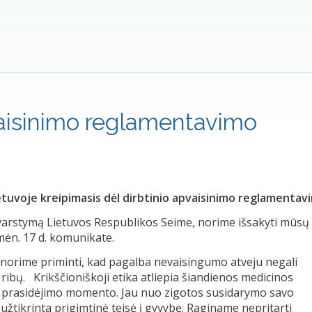
pvaisinimo reglamentavimo
Lietuvoje kreipimasis dėl dirbtinio apvaisinimo reglamentav
svarstymą Lietuvos Respublikos Seime, norime išsakyti mūsų
mėn. 17 d. komunikate.
s norime priminti, kad pagalba nevaisingumo atveju negali
ibų. Krikščioniškoji etika atliepia šiandienos medicinos
o prasidėjimo momento. Jau nuo zigotos susidarymo savo
žtikrinta prigimtinė teisė į gyvybę. Raginame nepritarti