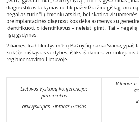
„vertą gyventi“ bei „nekokybišką“, kurios gyvenimas „maž
diagnostikos taikymas ne tik pažeidžia žmogiškąjį orumą i
negalias turinčių žmonių atskirtį bei skatina visuomen
preimplantacinės diagnostikos dėka asmenys su genetine 
identifikuoti, o identifikavus – neleisti gimti. Tai – nega
ligų gydymas.
Viliamės, kad tikintys mūsų Bažnyčių nariai Seime, ypač 
krikščioniškąsias vertybes, išliks ištikimi savo rinkėjam
reglamentavimo Lietuvoje.
Vilniaus ir
Lietuvos Vyskupų Konferencijos
ar
pirmininkas
I
arkivyskupas Gintaras Grušas