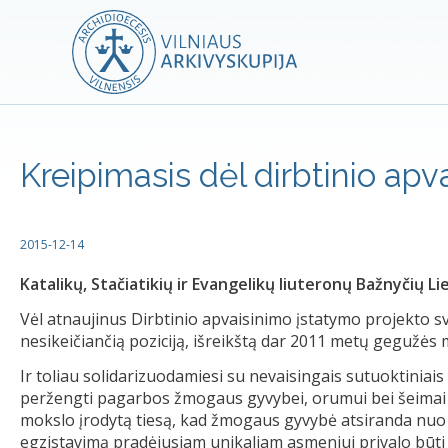
Kreipimasis dėl dirbtinio a
2015-12-14
Katalikų, Stačiatikių ir Evangelikų liuteronų Bažnyčių 
Vėl atnaujinus Dirbtinio apvaisinimo įstatymo projekto 
nesikeičiančią poziciją, išreikštą dar 2011 metų gegužės 
Ir toliau solidarizuodamiesi su nevaisingais sutuoktiniai
peržengti pagarbos žmogaus gyvybei, orumui bei šeimai r
mokslo įrodytą tiesą, kad žmogaus gyvybė atsiranda nu
egzistavimą pradėjusiam unikaliam asmeniui privalo būti u