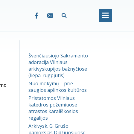
Švenčiausiojo Sakramento
adoracija Vilniaus
arkivyskupijos bažnyčiose
(liepa-rugpjūtis)
Nuo mokymų – prie
imo
saugios aplinkos kultūros
Pristatomos Vilniaus
katedros požemiuose
atrastos karališkosios
regalijos
Arkivysk. G. Grušo
pamokslas Didžiuosiuose