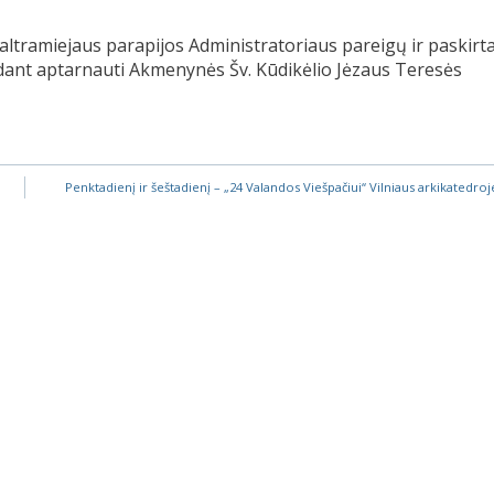
 Baltramiejaus parapijos Administratoriaus pareigų ir paskirt
edant aptarnauti Akmenynės Šv. Kūdikėlio Jėzaus Teresės
Penktadienį ir šeštadienį – „24 Valandos Viešpačiui“ Vilniaus arkikatedroj