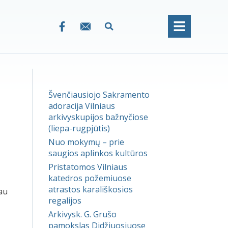
Švenčiausiojo Sakramento
adoracija Vilniaus
arkivyskupijos bažnyčiose
(liepa-rugpjūtis)
Nuo mokymų – prie
saugios aplinkos kultūros
Pristatomos Vilniaus
katedros požemiuose
atrastos karališkosios
au
regalijos
Arkivysk. G. Grušo
pamokslas Didžiuosiuose