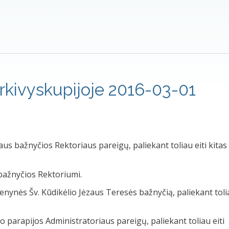
arkivyskupijoje 2016-03-01
žiaus bažnyčios Rektoriaus pareigų, paliekant toliau eiti kitas
 bažnyčios Rektoriumi.
nynės Šv. Kūdikėlio Jėzaus Teresės bažnyčią, paliekant toli
io parapijos Administratoriaus pareigų, paliekant toliau eiti