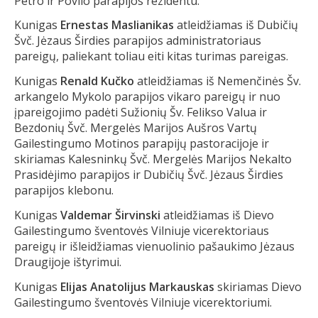
Petro ir Povilo parapijos rezidentu.
Kunigas
Ernestas Maslianikas
atleidžiamas iš Dubičių
Švč. Jėzaus Širdies parapijos administratoriaus
pareigų, paliekant toliau eiti kitas turimas pareigas.
Kunigas
Renald Kučko
atleidžiamas iš Nemenčinės Šv.
arkangelo Mykolo parapijos vikaro pareigų ir nuo
įpareigojimo padėti Sužionių Šv. Felikso Valua ir
Bezdonių Švč. Mergelės Marijos Aušros Vartų
Gailestingumo Motinos parapijų pastoracijoje ir
skiriamas Kalesninkų Švč. Mergelės Marijos Nekalto
Prasidėjimo parapijos ir Dubičių Švč. Jėzaus Širdies
parapijos klebonu.
Kunigas
Valdemar Širvinski
atleidžiamas iš Dievo
Gailestingumo šventovės Vilniuje vicerektoriaus
pareigų ir išleidžiamas vienuolinio pašaukimo Jėzaus
Draugijoje ištyrimui.
Kunigas
Elijas Anatolijus Markauskas
skiriamas Dievo
Gailestingumo šventovės Vilniuje vicerektoriumi.