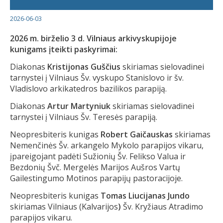
2026-06-03
2026 m. birželio
3 d.
Vilniaus arkivyskupijoje
kunigams įteikti paskyrimai:
Diakonas
Kristijonas Guščius
skiriamas sielovadinei
tarnystei į Vilniaus Šv. vyskupo Stanislovo ir šv.
Vladislovo arkikatedros bazilikos parapiją.
Diakonas
Artur Martyniuk
skiriamas sielovadinei
tarnystei į Vilniaus Šv. Teresės parapiją.
Neopresbiteris kunigas
Robert Gaičauskas
skiriamas
Nemenčinės Šv. arkangelo Mykolo parapijos vikaru,
įpareigojant padėti Sužionių Šv. Felikso Valua ir
Bezdonių Švč. Mergelės Marijos Aušros Vartų
Gailestingumo Motinos parapijų pastoracijoje.
Neopresbiteris kunigas
Tomas Liucijanas Jundo
skiriamas Vilniaus (Kalvarijos
)
Šv. Kryžiaus Atradimo
parapijos vikaru.