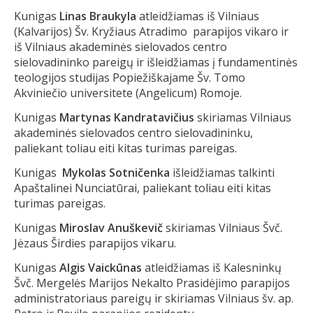
Kunigas
Linas Braukyla
atleidžiamas iš Vilniaus
(Kalvarijos) Šv. Kryžiaus Atradimo parapijos vikaro ir
iš Vilniaus akademinės sielovados centro
sielovadininko pareigų ir išleidžiamas į fundamentinės
teologijos studijas Popiežiškajame Šv. Tomo
Akviniečio universitete (Angelicum) Romoje.
Kunigas
Martynas Kandratavičius
skiriamas Vilniaus
akademinės sielovados centro sielovadininku,
paliekant toliau eiti kitas turimas pareigas.
Kunigas
Mykolas Sotničenka
išleidžiamas talkinti
Apaštalinei Nunciatūrai, paliekant toliau eiti kitas
turimas pareigas.
Kunigas
Miroslav Anuškevič
skiriamas Vilniaus Švč.
Jėzaus Širdies parapijos vikaru.
Kunigas
Algis Vaickūnas
atleidžiamas iš Kalesninkų
Švč. Mergelės Marijos Nekalto Prasidėjimo parapijos
administratoriaus pareigų ir skiriamas Vilniaus šv. ap.