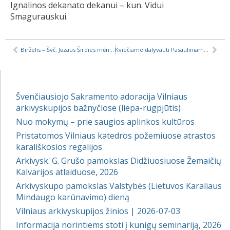
Ignalinos dekanato dekanui – kun. Vidui
Smagurauskui.
Birželis – Švč. Jėzaus Širdies mėnuo
Kviečiame dalyvauti Pasauliniame Apaštaliniame Gailestingumo kongrese
Švenčiausiojo Sakramento adoracija Vilniaus
arkivyskupijos bažnyčiose (liepa-rugpjūtis)
Nuo mokymų – prie saugios aplinkos kultūros
Pristatomos Vilniaus katedros požemiuose atrastos
karališkosios regalijos
Arkivysk. G. Grušo pamokslas Didžiuosiuose Žemaičių
Kalvarijos atlaiduose, 2026
Arkivyskupo pamokslas Valstybės (Lietuvos Karaliaus
Mindaugo karūnavimo) dieną
Vilniaus arkivyskupijos žinios | 2026-07-03
Informacija norintiems stoti į kunigų seminariją, 2026