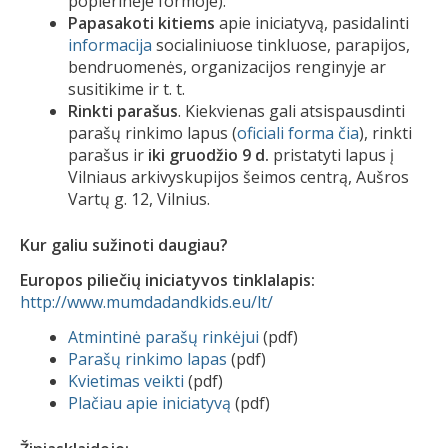
popierinėje formoje).
Papasakoti kitiems
apie iniciatyvą, pasidalinti
informacija
socialiniuose tinkluose, parapijos,
bendruomenės, organizacijos renginyje ar
susitikime ir t. t.
Rinkti parašus
. Kiekvienas gali atsispausdinti
parašų rinkimo lapus (
oficiali forma čia
), rinkti
parašus ir
iki gruodžio 9 d.
pristatyti lapus į
Vilniaus arkivyskupijos šeimos centrą, Aušros
Vartų g. 12, Vilnius.
Kur galiu sužinoti daugiau?
Europos piliečių iniciatyvos tinklalapis:
http://www.mumdadandkids.eu/lt/
Atmintinė parašų rinkėjui
(pdf)
Parašų rinkimo lapas
(pdf)
Kvietimas veikti
(pdf)
Plačiau apie iniciatyvą
(pdf)