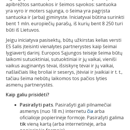
apibrėžtos santuokos ir šeimos sąvokos: santuoka
yra vyro ir moters sąjunga, o šeima yra pagrįsta
santuoka ir (arba) giminyste. Iniciatyvai būtina surinkti
bent 1 mln. europiečių parašų, iš kurių bent 8 250 turi
būti iš Lietuvos.
Jeigu iniciatyva pasisektų, būtų užkirstas kelias versti
ES šalis įteisinti vienalytes partnerystes kaip šeimai
lygiavertį darinį. Europos Sąjungos teisėje šeima būtų
laikomi sutuoktiniai, sutuoktiniai ir jų vaikai, vieniši
vaikus auginantys tėvai, išsiskyrę tėvai ir jų vaikai,
našlaičiais likę broliai ir seserys, įtėviai ir įvaikiai ir t. t.,
tačiau šeima nebūtų laikomos tos pačios lyties
asmenų partnerystės.
Kaip galiu prisidėti?
Pasirašyti pats
. Pasirašyti gali pilnamečiai
asmenys (nuo 18 m.) internetu
čia
arba
oficialioje popierinėje formoje. Pasirašyti galima
tik
vieną kartą (arba internetinėje, arba