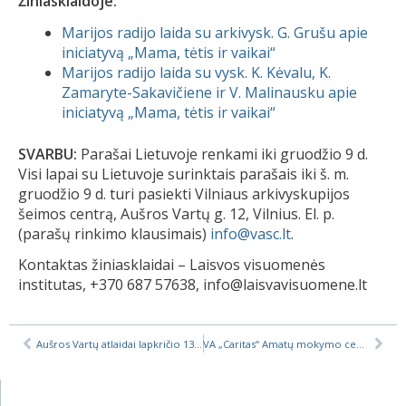
Žiniasklaidoje:
Marijos radijo laida su arkivysk. G. Grušu apie
iniciatyvą „Mama, tėtis ir vaikai“
Marijos radijo laida su vysk. K. Kėvalu, K.
Zamaryte-Sakavičiene ir V. Malinausku apie
iniciatyvą „Mama, tėtis ir vaikai“
SVARBU:
Parašai Lietuvoje renkami iki gruodžio 9 d.
Visi lapai su Lietuvoje surinktais parašais iki š. m.
gruodžio 9 d. turi pasiekti Vilniaus arkivyskupijos
šeimos centrą, Aušros Vartų g. 12, Vilnius. El. p.
(parašų rinkimo klausimais)
info@vasc.lt
.
Kontaktas žiniasklaidai – Laisvos visuomenės
institutas, +370 687 57638, info@laisvavisuomene.lt
Aušros Vartų atlaidai lapkričio 13-20 dienomis Vilniuje
VA „Caritas“ Amatų mokymo centre svečiavosi Prezidentė