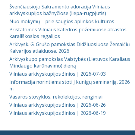
Švenčiausiojo Sakramento adoracija Vilniaus
arkivyskupijos bažnyčiose (liepa-rugpjūtis)
Nuo mokymų – prie saugios aplinkos kultūros
Pristatomos Vilniaus katedros požemiuose atrastos
karališkosios regalijos
Arkivysk. G. Grušo pamokslas Didžiuosiuose Žemaičių
Kalvarijos atlaiduose, 2026
Arkivyskupo pamokslas Valstybės (Lietuvos Karaliaus
Mindaugo karūnavimo) dieną
Vilniaus arkivyskupijos žinios | 2026-07-03
Informacija norintiems stoti į kunigų seminariją, 2026
m.
Vasaros stovyklos, rekolekcijos, renginiai
Vilniaus arkivyskupijos žinios | 2026-06-26
Vilniaus arkivyskupijos žinios | 2026-06-19