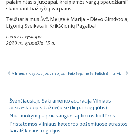
palaimintasis Juozapai, kreipiamės vargų spaudžiami“
skambant bažnyčių varpams.
Teužtaria mus Švč. Mergelė Marija – Dievo Gimdytoja,
Ligonių Sveikata ir Krikščionių Pagalba!
Lietuvos vyskupai
2020 m. gruodžio 15 d.
Vilniaus arkivyskupijos parapijos ir rektoratai: pavadinimai, kodai, sąskaitų numeriai
Kaip švęsime šv. Kalėdas? Interviu Marijos Radijuje
Švenčiausiojo Sakramento adoracija Vilniaus
arkivyskupijos bažnyčiose (liepa-rugpjūtis)
Nuo mokymų – prie saugios aplinkos kultūros
Pristatomos Vilniaus katedros požemiuose atrastos
karališkosios regalijos