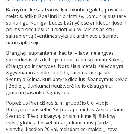
Bažnyčios lieka atviros
, kad tikintieji galėtų privačiai
melstis, atlikti išpažintį ir priimti šv. Komuniją susitarę
su kunigu. Kunigai budės bažnyčiose ar klebonijose ir
priims tikinčiuosius. Laidotuvių šv. Mišios ar kitų
sakramentų šventimas vyks tik artimiausių šeimos
narių aplinkoje.
Brangieji, suprantame, kad tai – labai nelengvas
sprendimas. Vis dėlto jis neturi iš mūsų atimti Kalėdų
džiaugsmo ir ramybės. Nors šiais metais Kalėdos yra
išgyvenamos netikėtu būdu, tai mus vienija su
Šventąja Šeima, kuri patyrė didelius išbandymus kelyje
į Betliejų. Sunkumai neužtvėrė kelio džiaugsmui
gimusiu pasaulio Išganytoju.
Popiežius Pranciškus š. m. gruodžio 8 d. visoje
Bažnyčioje paskelbė Šv. Juozapo metus. Atsiliepdami į
Šventojo Tėvo iniciatyvą, prisiminkime šį ištikimą
mūsų globėją bei vėl atnaujinkime mūsų širdžių
vienybę, kasdien 20 val. melsdamiesi malda: „Į tave,