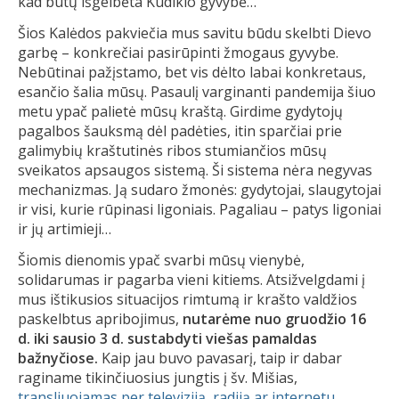
kad būtų išgelbėta Kūdikio gyvybė…
Šios Kalėdos pakviečia mus savitu būdu skelbti Dievo
garbę – konkrečiai pasirūpinti žmogaus gyvybe.
Nebūtinai pažįstamo, bet vis dėlto labai konkretaus,
esančio šalia mūsų. Pasaulį varginanti pandemija šiuo
metu ypač palietė mūsų kraštą. Girdime gydytojų
pagalbos šauksmą dėl padėties, itin sparčiai prie
galimybių kraštutinės ribos stumiančios mūsų
sveikatos apsaugos sistemą. Ši sistema nėra negyvas
mechanizmas. Ją sudaro žmonės: gydytojai, slaugytojai
ir visi, kurie rūpinasi ligoniais. Pagaliau – patys ligoniai
ir jų artimieji…
Šiomis dienomis ypač svarbi mūsų vienybė,
solidarumas ir pagarba vieni kitiems. Atsižvelgdami į
mus ištikusios situacijos rimtumą ir krašto valdžios
paskelbtus apribojimus,
nutarėme nuo gruodžio 16
d. iki sausio 3 d. sustabdyti viešas pamaldas
bažnyčiose.
Kaip jau buvo pavasarį, taip ir dabar
raginame tikinčiuosius jungtis į šv. Mišias,
transliuojamas per televiziją, radiją ar internetu.