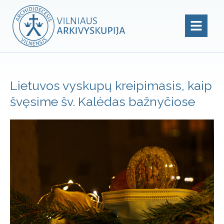
Lietuvos vyskupų kreipimasis, kaip
švęsime šv. Kalėdas bažnyčiose