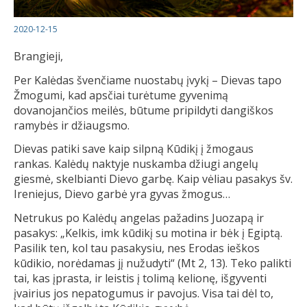
2020-12-15
Brangieji,
Per Kalėdas švenčiame nuostabų įvykį – Dievas tapo
Žmogumi, kad apsčiai turėtume gyvenimą
dovanojančios meilės, būtume pripildyti dangiškos
ramybės ir džiaugsmo.
Dievas patiki save kaip silpną Kūdikį į žmogaus
rankas. Kalėdų naktyje nuskamba džiugi angelų
giesmė, skelbianti Dievo garbę. Kaip vėliau pasakys šv.
Ireniejus, Dievo garbė yra gyvas žmogus…
Netrukus po Kalėdų angelas pažadins Juozapą ir
pasakys: „Kelkis, imk kūdikį su motina ir bėk į Egiptą.
Pasilik ten, kol tau pasakysiu, nes Erodas ieškos
kūdikio, norėdamas jį nužudyti“ (Mt 2, 13). Teko palikti
tai, kas įprasta, ir leistis į tolimą kelionę, išgyventi
įvairius jos nepatogumus ir pavojus. Visa tai dėl to,