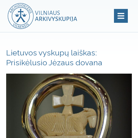
Lietuvos vyskupų laiškas:
Prisikėlusio Jėzaus dovana