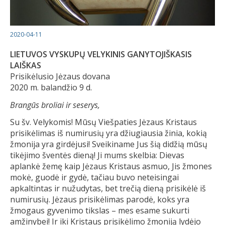
2020-04-11
LIETUVOS VYSKUPŲ VELYKINIS GANYTOJIŠKASIS
LAIŠKAS
Prisikėlusio Jėzaus dovana
2020 m. balandžio 9 d.
Brangūs broliai ir seserys,
Su šv. Velykomis! Mūsų Viešpaties Jėzaus Kristaus
prisikėlimas iš numirusių yra džiugiausia žinia, kokią
žmonija yra girdėjusi! Sveikiname Jus šią didžią mūsų
tikėjimo šventės dieną! Ji mums skelbia: Dievas
aplankė žemę kaip Jėzaus Kristaus asmuo, Jis žmones
mokė, guodė ir gydė, tačiau buvo neteisingai
apkaltintas ir nužudytas, bet trečią dieną prisikėlė iš
numirusių. Jėzaus prisikėlimas parodė, koks yra
žmogaus gyvenimo tikslas – mes esame sukurti
amžinybei! Ir iki Kristaus prisikėlimo žmoniją lydėjo