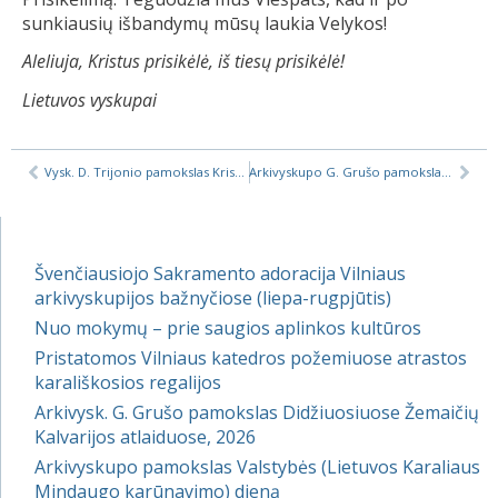
sunkiausių išbandymų mūsų laukia Velykos!
Aleliuja, Kristus prisikėlė, iš tiesų prisikėlė!
Lietuvos vyskupai
Vysk. D. Trijonio pamokslas Kristaus kančios pamaldose
Arkivyskupo G. Grušo pamokslas Velyknakčio šv. Mišiose
Švenčiausiojo Sakramento adoracija Vilniaus
arkivyskupijos bažnyčiose (liepa-rugpjūtis)
Nuo mokymų – prie saugios aplinkos kultūros
Pristatomos Vilniaus katedros požemiuose atrastos
karališkosios regalijos
Arkivysk. G. Grušo pamokslas Didžiuosiuose Žemaičių
Kalvarijos atlaiduose, 2026
Arkivyskupo pamokslas Valstybės (Lietuvos Karaliaus
Mindaugo karūnavimo) dieną