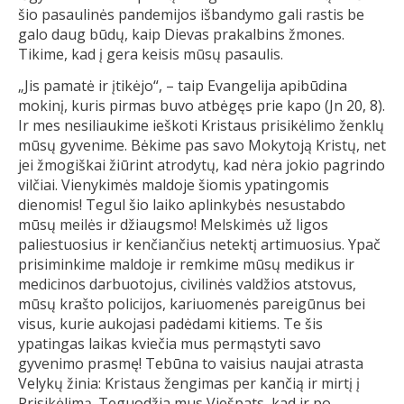
šio pasaulinės pandemijos išbandymo gali rastis be
galo daug būdų, kaip Dievas prakalbins žmones.
Tikime, kad į gera keisis mūsų pasaulis.
„Jis pamatė ir įtikėjo“, – taip Evangelija apibūdina
mokinį, kuris pirmas buvo atbėgęs prie kapo (Jn 20, 8).
Ir mes nesiliaukime ieškoti Kristaus prisikėlimo ženklų
mūsų gyvenime. Bėkime pas savo Mokytoją Kristų, net
jei žmogiškai žiūrint atrodytų, kad nėra jokio pagrindo
vilčiai. Vienykimės maldoje šiomis ypatingomis
dienomis! Tegul šio laiko aplinkybės nesustabdo
mūsų meilės ir džiaugsmo! Melskimės už ligos
paliestuosius ir kenčiančius netektį artimuosius. Ypač
prisiminkime maldoje ir remkime mūsų medikus ir
medicinos darbuotojus, civilinės valdžios atstovus,
mūsų krašto policijos, kariuomenės pareigūnus bei
visus, kurie aukojasi padėdami kitiems. Te šis
ypatingas laikas kviečia mus permąstyti savo
gyvenimo prasmę! Tebūna to vaisius naujai atrasta
Velykų žinia: Kristaus žengimas per kančią ir mirtį į
Prisikėlimą. Teguodžia mus Viešpats, kad ir po