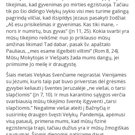
tikėjimas, kad gyvenimas po mirties egzistuoja. Tačiau
tik po šio didingo Velykų įvykio visi mes turime galingą
pagrindą vilčiai, kad išsipildys Jėzaus pasakyti žodžiai:
„Aš esu prisikėlimas ir gyvenimas. Kas tiki mane, –
nors ir numirtų, bus gyvas“ (Jn 11, 25). Kokia svarbi yra
mūsų tikėjimo reikšmė: nuo jo priklauso mūsų
amžinas likimas! Tad dabar, pasak šv. apaštalo
Pauliaus, „mes esame išgelbėti viltimi“ (Rom 8, 24).
Mūsų Mokytojas ir Viešpats žada mums dangų, jei
priimsime Jo meilę ir draugystę.
Šiais metais Velykas švenčiame neįprastai. Vienijamės
su Jėzumi, kuris taip pat buvo priverstas dėl grėsmės
gyvybei keliauti į šventes Jeruzalėje „ne viešai, o tarsi
slapčiomis“ (Jn 7, 10). Ir mus karantino sąlygos verčia
svarbiausią mūsų tikėjimo šventę išgyventi „tarsi
slapčiomis.“ Negalime viešai ateiti į Bažnyčią ir
susirinkę draugėn švęsti Velykų. Pandemija, apėmusi
visą pasaulį, primena mums, kad mūsų fizinė
egzistencija trapi, tačiau dužlus yra ir mūsų žmogiškas
saugumas. Šiomis dienomis patiriame daug