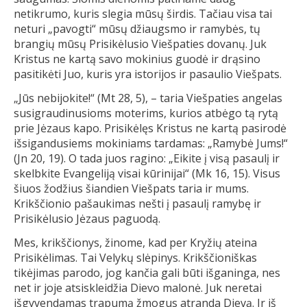
netikrumo, kuris slegia mūsų širdis. Tačiau visa tai
neturi „pavogti“ mūsų džiaugsmo ir ramybės, tų
brangių mūsų Prisikėlusio Viešpaties dovanų. Juk
Kristus ne kartą savo mokinius guodė ir drąsino
pasitikėti Juo, kuris yra istorijos ir pasaulio Viešpats.
„Jūs nebijokite!“ (Mt 28, 5), – taria Viešpaties angelas
susigraudinusioms moterims, kurios atbėgo tą rytą
prie Jėzaus kapo. Prisikėlęs Kristus ne kartą pasirodė
išsigandusiems mokiniams tardamas: „Ramybė Jums!“
(Jn 20, 19). O tada juos ragino: „Eikite į visą pasaulį ir
skelbkite Evangeliją visai kūrinijai“ (Mk 16, 15). Visus
šiuos žodžius šiandien Viešpats taria ir mums.
Krikščionio pašaukimas nešti į pasaulį ramybę ir
Prisikėlusio Jėzaus paguodą.
Mes, krikščionys, žinome, kad per Kryžių ateina
Prisikėlimas. Tai Velykų slėpinys. Krikščioniškas
tikėjimas parodo, jog kančia gali būti išganinga, nes
net ir joje atsiskleidžia Dievo malonė. Juk neretai
išgyvendamas trapumą žmogus atranda Dievą. Ir iš