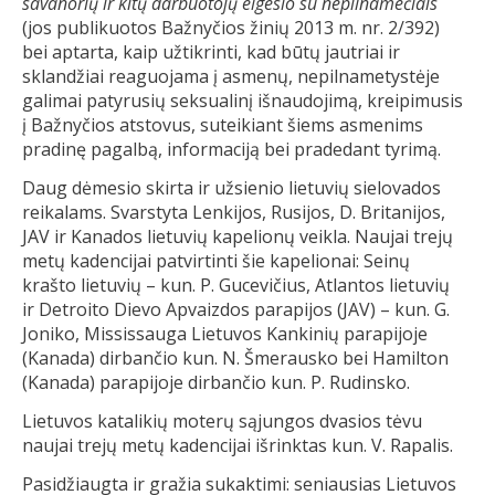
savanorių ir kitų darbuotojų elgesio su nepilnamečiais
(jos publikuotos Bažnyčios žinių 2013 m. nr. 2/392)
bei aptarta, kaip užtikrinti, kad būtų jautriai ir
sklandžiai reaguojama į asmenų, nepilnametystėje
galimai patyrusių seksualinį išnaudojimą, kreipimusis
į Bažnyčios atstovus, suteikiant šiems asmenims
pradinę pagalbą, informaciją bei pradedant tyrimą.
Daug dėmesio skirta ir užsienio lietuvių sielovados
reikalams. Svarstyta Lenkijos, Rusijos, D. Britanijos,
JAV ir Kanados lietuvių kapelionų veikla. Naujai trejų
metų kadencijai patvirtinti šie kapelionai: Seinų
krašto lietuvių – kun. P. Gucevičius, Atlantos lietuvių
ir Detroito Dievo Apvaizdos parapijos (JAV) – kun. G.
Joniko, Mississauga Lietuvos Kankinių parapijoje
(Kanada) dirbančio kun. N. Šmerausko bei Hamilton
(Kanada) parapijoje dirbančio kun. P. Rudinsko.
Lietuvos katalikių moterų sąjungos dvasios tėvu
naujai trejų metų kadencijai išrinktas kun. V. Rapalis.
Pasidžiaugta ir gražia sukaktimi: seniausias Lietuvos