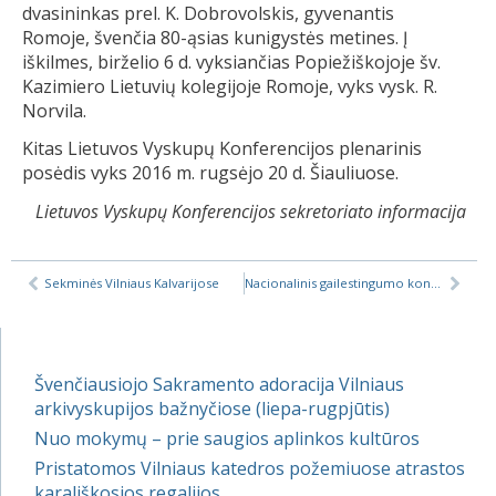
dvasininkas prel. K. Dobrovolskis, gyvenantis
Romoje, švenčia 80-ąsias kunigystės metines. Į
iškilmes, birželio 6 d. vyksiančias Popiežiškojoje šv.
Kazimiero Lietuvių kolegijoje Romoje, vyks vysk. R.
Norvila.
Kitas Lietuvos Vyskupų Konferencijos plenarinis
posėdis vyks 2016 m. rugsėjo 20 d. Šiauliuose.
Lietuvos Vyskupų Konferencijos sekretoriato informacija
Sekminės Vilniaus Kalvarijose
Nacionalinis gailestingumo kongresas
Švenčiausiojo Sakramento adoracija Vilniaus
arkivyskupijos bažnyčiose (liepa-rugpjūtis)
Nuo mokymų – prie saugios aplinkos kultūros
Pristatomos Vilniaus katedros požemiuose atrastos
karališkosios regalijos