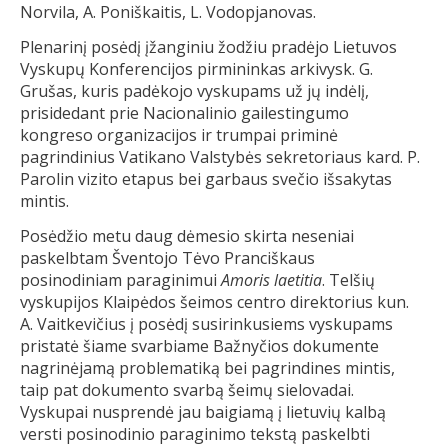
Norvila, A. Poniškaitis, L. Vodopjanovas.
Plenarinį posėdį įžanginiu žodžiu pradėjo Lietuvos
Vyskupų Konferencijos pirmininkas arkivysk. G.
Grušas, kuris padėkojo vyskupams už jų indėlį,
prisidedant prie Nacionalinio gailestingumo
kongreso organizacijos ir trumpai priminė
pagrindinius Vatikano Valstybės sekretoriaus kard. P.
Parolin vizito etapus bei garbaus svečio išsakytas
mintis.
Posėdžio metu daug dėmesio skirta neseniai
paskelbtam Šventojo Tėvo Pranciškaus
posinodiniam paraginimui
Amoris laetitia
. Telšių
vyskupijos Klaipėdos šeimos centro direktorius kun.
A. Vaitkevičius į posėdį susirinkusiems vyskupams
pristatė šiame svarbiame Bažnyčios dokumente
nagrinėjamą problematiką bei pagrindines mintis,
taip pat dokumento svarbą šeimų sielovadai.
Vyskupai nusprendė jau baigiamą į lietuvių kalbą
versti posinodinio paraginimo tekstą paskelbti