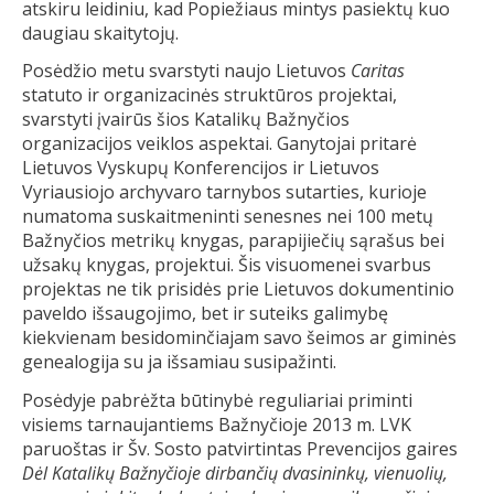
atskiru leidiniu, kad Popiežiaus mintys pasiektų kuo
daugiau skaitytojų.
Posėdžio metu svarstyti naujo Lietuvos
Caritas
statuto ir organizacinės struktūros projektai,
svarstyti įvairūs šios Katalikų Bažnyčios
organizacijos veiklos aspektai. Ganytojai pritarė
Lietuvos Vyskupų Konferencijos ir Lietuvos
Vyriausiojo archyvaro tarnybos sutarties, kurioje
numatoma suskaitmeninti senesnes nei 100 metų
Bažnyčios metrikų knygas, parapijiečių sąrašus bei
užsakų knygas, projektui. Šis visuomenei svarbus
projektas ne tik prisidės prie Lietuvos dokumentinio
paveldo išsaugojimo, bet ir suteiks galimybę
kiekvienam besidominčiajam savo šeimos ar giminės
genealogija su ja išsamiau susipažinti.
Posėdyje pabrėžta būtinybė reguliariai priminti
visiems tarnaujantiems Bažnyčioje 2013 m. LVK
paruoštas ir Šv. Sosto patvirtintas Prevencijos gaires
Dėl Katalikų Bažnyčioje dirbančių dvasininkų, vienuolių,