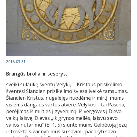
2018-03-31
Brangūs broliai ir seserys,
sveiki sulaukę šventų Velykų – Kristaus prisikėlimo
šventės! Šiandien prisikėlimo šviesa įveikė tamsumas.
Šiandien Kristus, nugalėjęs nuodėmę ir mirtį, mums
visiems dangaus vartus atvėrė. Velykos – tai Pascha,
perėjimas iš mirties į gyvenimą, iš vergovės į Dievo
vaikų laisvę. Dievas „iš grynos meilės, laisvu savo
valios nutarimu“ (Ef 1, 5) siuntė mums Gelbėtoją Jėzų
ir troškta suvienyti mus su savimi, padaryti savo