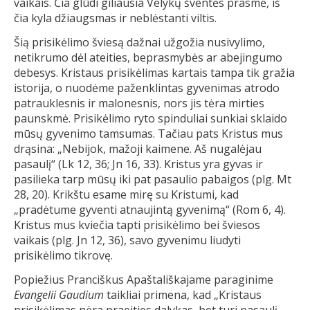
vaikais. Čia glūdi giliausia Velykų šventės prasmė, iš
čia kyla džiaugsmas ir neblėstanti viltis.
Šią prisikėlimo šviesą dažnai užgožia nusivylimo,
netikrumo dėl ateities, beprasmybės ar abejingumo
debesys. Kristaus prisikėlimas kartais tampa tik gražia
istorija, o nuodėme paženklintas gyvenimas atrodo
patrauklesnis ir malonesnis, nors jis tėra mirties
paunskmė. Prisikėlimo ryto spinduliai sunkiai sklaido
mūsų gyvenimo tamsumas. Tačiau pats Kristus mus
drąsina: „Nebijok, mažoji kaimene. Aš nugalėjau
pasaulį“ (Lk 12, 36; Jn 16, 33). Kristus yra gyvas ir
pasilieka tarp mūsų iki pat pasaulio pabaigos (plg. Mt
28, 20). Krikštu esame mirę su Kristumi, kad
„pradėtume gyventi atnaujintą gyvenimą“ (Rom 6, 4).
Kristus mus kviečia tapti prisikėlimo bei šviesos
vaikais (plg. Jn 12, 36), savo gyvenimu liudyti
prisikėlimo tikrovę.
Popiežius Pranciškus Apaštališkajame paraginime
Evangelii Gaudium
taikliai primena, kad „Kristaus
prisikėlimas nėra praeities dalykas, bet turi pasaulį