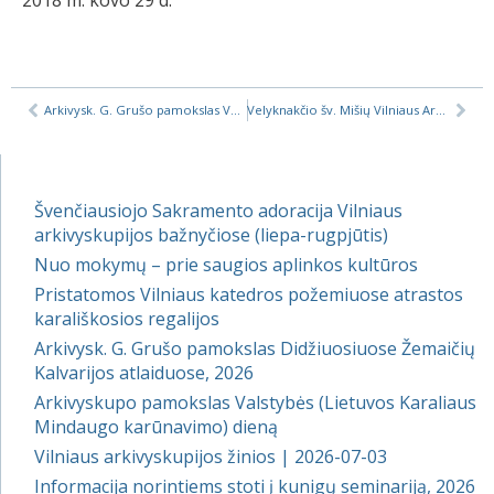
2018 m. kovo 29 d.
Arkivysk. G. Grušo pamokslas Velyknakčio šv. Mišiose
Velyknakčio šv. Mišių Vilniaus Arkikatedroje transliacijos įrašas, 2018
Švenčiausiojo Sakramento adoracija Vilniaus
arkivyskupijos bažnyčiose (liepa-rugpjūtis)
Nuo mokymų – prie saugios aplinkos kultūros
Pristatomos Vilniaus katedros požemiuose atrastos
karališkosios regalijos
Arkivysk. G. Grušo pamokslas Didžiuosiuose Žemaičių
Kalvarijos atlaiduose, 2026
Arkivyskupo pamokslas Valstybės (Lietuvos Karaliaus
Mindaugo karūnavimo) dieną
Vilniaus arkivyskupijos žinios | 2026-07-03
Informacija norintiems stoti į kunigų seminariją, 2026