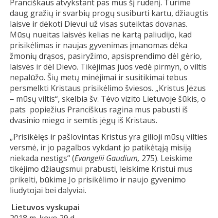
Pranciškaus atvykstant pas mus šį rudenį. Turime
daug gražių ir svarbių progų susiburti kartu, džiaugtis
laisve ir dėkoti Dievui už visas suteiktas dovanas.
Mūsų nueitas laisvės kelias ne kartą paliudijo, kad
prisikėlimas ir naujas gyvenimas įmanomas dėka
žmonių drąsos, pasiryžimo, apsisprendimo dėl gėrio,
laisvės ir dėl Dievo. Tikėjimas juos vedė pirmyn, o viltis
nepalūžo. Šių metų minėjimai ir susitikimai tebus
persmelkti Kristaus prisikėlimo šviesos. „Kristus Jėzus
– mūsų viltis“, skelbia šv. Tėvo vizito Lietuvoje šūkis, o
pats popiežius Pranciškus ragina mus pabusti iš
dvasinio miego ir semtis jėgų iš Kristaus.
„Prisikėlęs ir pašlovintas Kristus yra gilioji mūsų vilties
versmė, ir jo pagalbos vykdant jo patikėtąją misiją
niekada nestigs“ (
Evangelii Gaudium,
275). Leiskime
tikėjimo džiaugsmui prabusti, leiskime Kristui mus
prikelti, būkime Jo prisikėlimo ir naujo gyvenimo
liudytojai bei dalyviai.
Lietuvos vyskupai