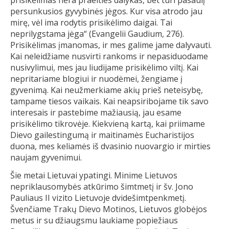
persunkusios gyvybinės jėgos. Kur visa atrodo jau
mirę, vėl ima rodytis prisikėlimo daigai. Tai
neprilygstama jėga“ (Evangelii Gaudium, 276).
Prisikėlimas įmanomas, ir mes galime jame dalyvauti.
Kai neleidžiame nusvirti rankoms ir nepasiduodame
nusivylimui, mes jau liudijame prisikėlimo viltį. Kai
nepritariame blogiui ir nuodėmei, žengiame į
gyvenimą. Kai neužmerkiame akių prieš neteisybę,
tampame tiesos vaikais. Kai neapsiribojame tik savo
interesais ir pastebime mažiausią, jau esame
prisikėlimo tikrovėje. Kiekvieną kartą, kai priimame
Dievo gailestingumą ir maitinamės Eucharistijos
duona, mes keliamės iš dvasinio nuovargio ir mirties
naujam gyvenimui.
Šie metai Lietuvai ypatingi. Minime Lietuvos
nepriklausomybės atkūrimo šimtmetį ir šv. Jono
Pauliaus II vizito Lietuvoje dvidešimtpenkmetį.
Švenčiame Trakų Dievo Motinos, Lietuvos globėjos
metus ir su džiaugsmu laukiame popiežiaus