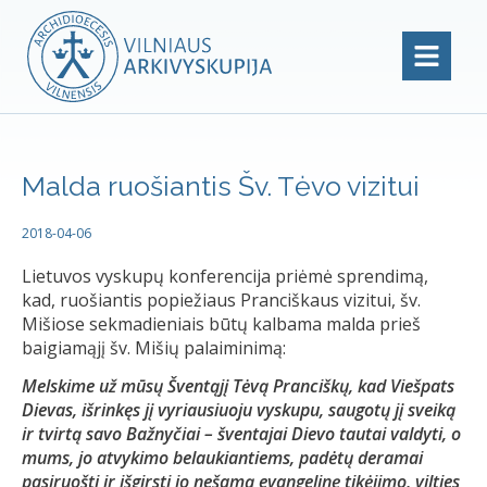
Malda ruošiantis Šv. Tėvo vizitui
2018-04-06
Lietuvos vyskupų konferencija priėmė sprendimą,
kad, ruošiantis popiežiaus Pranciškaus vizitui, šv.
Mišiose sekmadieniais būtų kalbama malda prieš
baigiamąjį šv. Mišių palaiminimą:
Melskime už mūsų Šventąjį Tėvą Pranciškų, kad Viešpats
Dievas, išrinkęs jį vyriausiuoju vyskupu, saugotų jį sveiką
ir tvirtą savo Bažnyčiai – šventajai Dievo tautai valdyti, o
mums, jo atvykimo belaukiantiems, padėtų deramai
pasiruošti ir išgirsti jo nešamą evangelinę tikėjimo, vilties