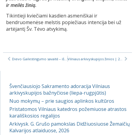
ir meilės žinią.
Tikintieji kviečiami kasdien asmeniškai ir
bendruomenėse melstis popiežiaus intencija bei už
artėjantį Šv. Tėvo atvykimą.
Dievo Gailestingumo savaitė – iškart po šv. Velykų
Vilniaus arkivyskupijos žinios | 2018-04-06
Švenčiausiojo Sakramento adoracija Vilniaus
arkivyskupijos bažnyčiose (liepa-rugpjūtis)
Nuo mokymų – prie saugios aplinkos kultūros
Pristatomos Vilniaus katedros požemiuose atrastos
karališkosios regalijos
Arkivysk. G. Grušo pamokslas Didžiuosiuose Žemaičių
Kalvarijos atlaiduose, 2026