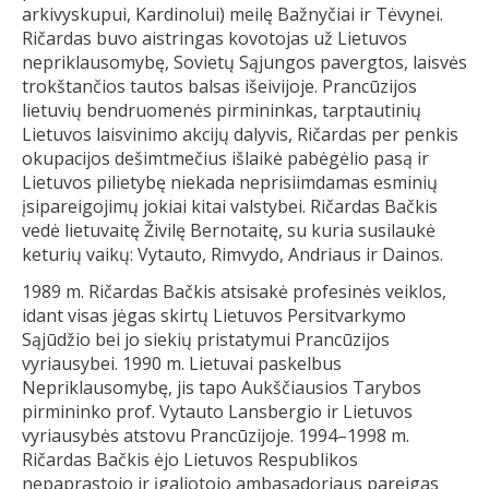
arkivyskupui, Kardinolui) meilę Bažnyčiai ir Tėvynei.
Ričardas buvo aistringas kovotojas už Lietuvos
nepriklausomybę, Sovietų Sąjungos pavergtos, laisvės
trokštančios tautos balsas išeivijoje. Prancūzijos
lietuvių bendruomenės pirmininkas, tarptautinių
Lietuvos laisvinimo akcijų dalyvis, Ričardas per penkis
okupacijos dešimtmečius išlaikė pabėgėlio pasą ir
Lietuvos pilietybę niekada neprisiimdamas esminių
įsipareigojimų jokiai kitai valstybei. Ričardas Bačkis
vedė lietuvaitę Živilę Bernotaitę, su kuria susilaukė
keturių vaikų: Vytauto, Rimvydo, Andriaus ir Dainos.
1989 m. Ričardas Bačkis atsisakė profesinės veiklos,
idant visas jėgas skirtų Lietuvos Persitvarkymo
Sąjūdžio bei jo siekių pristatymui Prancūzijos
vyriausybei. 1990 m. Lietuvai paskelbus
Nepriklausomybę, jis tapo Aukščiausios Tarybos
pirmininko prof. Vytauto Lansbergio ir Lietuvos
vyriausybės atstovu Prancūzijoje. 1994–1998 m.
Ričardas Bačkis ėjo Lietuvos Respublikos
nepaprastojo ir įgaliotojo ambasadoriaus pareigas