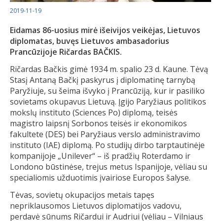
2019-11-19
Eidamas 86-uosius mirė išeivijos veikėjas, Lietuvos
diplomatas, buvęs Lietuvos ambasadorius
Prancūzijoje Ričardas BAČKIS.
Ričardas Bačkis gimė 1934 m. spalio 23 d. Kaune. Tėvą
Stasį Antaną Bačkį paskyrus į diplomatinę tarnybą
Paryžiuje, su šeima išvyko į Prancūziją, kur ir pasiliko
sovietams okupavus Lietuvą. Įgijo Paryžiaus politikos
mokslų instituto (Sciences Po) diplomą, teisės
magistro laipsnį Sorbonos teisės ir ekonomikos
fakultete (DES) bei Paryžiaus verslo administravimo
instituto (IAE) diplomą. Po studijų dirbo tarptautinėje
kompanijoje „Unilever“ – iš pradžių Roterdamo ir
Londono būstinėse, trejus metus Ispanijoje, vėliau su
specialiomis užduotimis įvairiose Europos šalyse.
Tėvas, sovietų okupacijos metais tapęs
nepriklausomos Lietuvos diplomatijos vadovu,
perdavė sūnums Ričardui ir Audriui (vėliau – Vilniaus