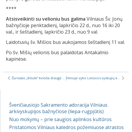
****
Atsisveikinti su velioniu bus galima
Vilniaus Šv. Jonų
bažnyčioje penktadienį, lapkričio 22 d., nuo 16 iki 20
val., ir šeštadienį, lapkričio 23 d., nuo 9 val.
Laidotuvių šv. Mišios bus aukojamos šeštadienį 11 val.
Po šv. Mišių velionis bus palaidotas Antakalnio
kapinėse.
Žurnalas „Bitutė“ kviečia drauge laukti šv. Kalėdų
Vilniuje vyko Lietuvos vyskupų konferencijos plenarinis posėdis
Švenčiausiojo Sakramento adoracija Vilniaus
arkivyskupijos bažnyčiose (liepa-rugpjūtis)
Nuo mokymų – prie saugios aplinkos kultūros
Pristatomos Vilniaus katedros požemiuose atrastos