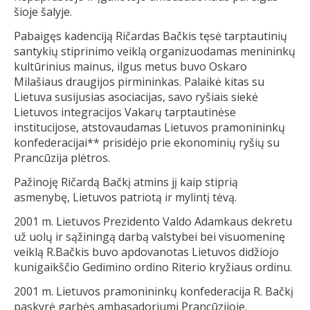
šioje šalyje.
Pabaigęs kadenciją Ričardas Bačkis tęsė tarptautinių
santykių stiprinimo veiklą organizuodamas menininkų
kultūrinius mainus, ilgus metus buvo Oskaro
Milašiaus draugijos pirmininkas. Palaikė kitas su
Lietuva susijusias asociacijas, savo ryšiais siekė
Lietuvos integracijos Vakarų tarptautinėse
institucijose, atstovaudamas Lietuvos pramonininkų
konfederacijai** prisidėjo prie ekonominių ryšių su
Prancūzija plėtros.
Pažinoję Ričardą Bačkį atmins jį kaip stiprią
asmenybę, Lietuvos patriotą ir mylintį tėvą.
2001 m. Lietuvos Prezidento Valdo Adamkaus dekretu
už uolų ir sąžiningą darbą valstybei bei visuomeninę
veiklą R.Bačkis buvo apdovanotas Lietuvos didžiojo
kunigaikščio Gedimino ordino Riterio kryžiaus ordinu.
2001 m. Lietuvos pramonininkų konfederacija R. Bačkį
paskyrė garbės ambasadoriumi Prancūzijoje.