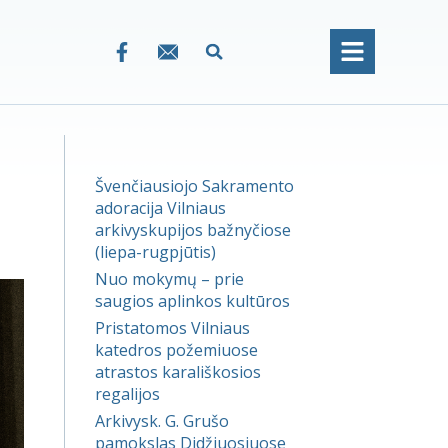
Švenčiausiojo Sakramento
adoracija Vilniaus
arkivyskupijos bažnyčiose
(liepa-rugpjūtis)
Nuo mokymų – prie
saugios aplinkos kultūros
Pristatomos Vilniaus
katedros požemiuose
atrastos karališkosios
regalijos
Arkivysk. G. Grušo
pamokslas Didžiuosiuose