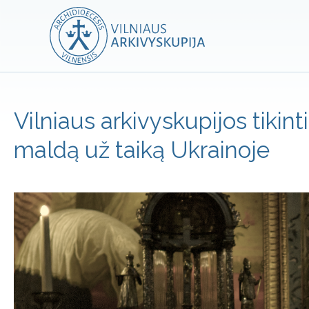
Vilniaus arkivyskupijos tikint
maldą už taiką Ukrainoje