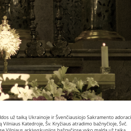
ldos už taiką Ukrainoje ir Švenčiausiojo Sakramento adoraci
ą Vilniaus Katedroje, Šv. Kryžiaus atradimo bažnyčioje, Švč.
tose Vilniaus arkivyskupijos bažnyčiose vyko malda už taiką