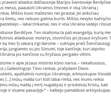
pravesti atlaidus didžiausioje Marijos šventovėje Berdyčive
žiaus metus, paaukoti Ukrainos žmones ir visą Ukrainą į
nkas. Mišios buvo mažesnės nei įprastai. Jei anksčiau
ora šimtų, nes nebuvo galima burtis. Mišios nevyko bažnyčio
pastebėjo – labai tinkamai, nes ir visa Ukraina sėdėjo rūsiuo
aiduose Berdičyve. Ten skaitoma ta pati evangelija, kurią me
tinos atlaiduose: moterys, stovinčios po Jėzaus kryžiumi. 
r ką mes šį vakarą irgi darome – suklupę prieš Švenčiausiąjį
ja, jungiamės su jos Sūnumi, toje kančioje, kuri atpirko
Ukraina jos kančiose su Kryžiaus pergalės viltimi.
ąstome ir apie Jėzaus mistinio kūno narius – nekaltuosius,
 į Gailestingojo Tėvo rankas, prašydami Dievo
utietis, apaštalinis nuncijus Ukrainoje, arkivyskupas Visval
s […] mūsų malda turi būti labai rimta, nes mums reikia
imu mūsų maldą į mirtį nugalėjusį ir prisikėlusį Kristų, kad
oje ir visame pasaulyje.
“
– kalbėjo pamaldose arkivyskupas