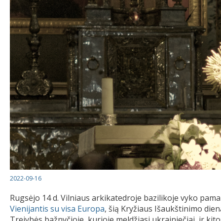
2022-09-16
Rugsėjo 14 d. Vilniaus arkikatedroje bazilikoje vyko pama
Vienijantis su visa Europa
, šią Kryžiaus Išaukštinimo dien
Trejybės bažnyčioje, kurioje meldžiasi ukrainiečiai, ir ki