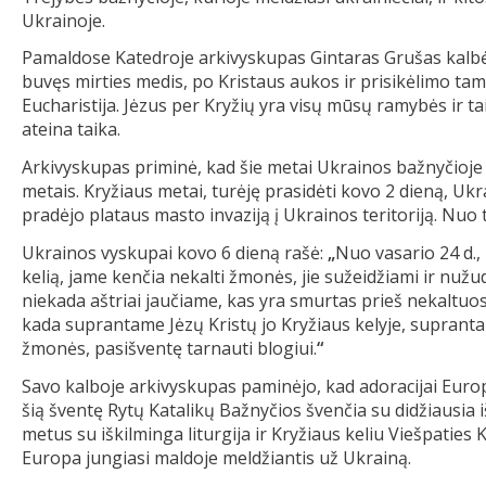
Ukrainoje.
Pamaldose Katedroje arkivyskupas Gintaras Grušas kalbėjo
buvęs mirties medis, po Kristaus aukos ir prisikėlimo ta
Eucharistija. Jėzus per Kryžių yra visų mūsų ramybės ir ta
ateina taika.
Arkivyskupas priminė, kad šie metai Ukrainos bažnyčioje
metais. Kryžiaus metai, turėję prasidėti kovo 2 dieną, Ukr
pradėjo plataus masto invaziją į Ukrainos teritoriją. Nu
Ukrainos vyskupai kovo 6 dieną rašė:
„
Nuo vasario 24 d.,
kelią, jame kenčia nekalti žmonės, jie sužeidžiami ir nuž
niekada aštriai jaučiame, kas yra smurtas prieš nekaltuos
kada suprantame Jėzų Kristų jo Kryžiaus kelyje, suprantam
žmonės, pasišventę tarnauti blogiui.
“
Savo kalboje arkivyskupas paminėjo, kad adoracijai Europ
šią šventę Rytų Katalikų Bažnyčios švenčia su didžiausia 
metus su iškilminga liturgija ir Kryžiaus keliu Viešpaties 
Europa jungiasi maldoje meldžiantis už Ukrainą.