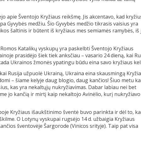
 apie Šventojo Kryžiaus reikšmę. Jis akcentavo, kad kryžiu
mpa Gyvybės medžiu. Šio Gyvybės medžio tikrasis vaisius yra
ikos šaltinis ir būtent iš kryžiaus mes semiamės ramybės, iš 
 Romos Katalikų vyskupų yra paskelbti Šventojo Kryžiaus
ainoje prasidėjo šiek tiek anksčiau – vasario 24 dieną, kai Ru
o tada Ukrainos žmonės ypatingu būdu eina savo kryžiaus keli
 kai Rusija užpuolė Ukrainą, Ukraina eina skausmingą Kryži
udomi – šiame kelyje daug blogio, daug kančios! Šiuo metu ka
ius, kas yra nekaltųjų nukryžiavimas. Dabar labiau nei bet
e jo kančią ir mirtį kaip nekaltojo Avinėlio, kurį nukryžiavo
oje Kryžiaus išaukštinimo šventė buvo parinkta ir dėl to, k
iškilme. O Lotynų vyskupai rugsėjo 14 d. užbaigia Kryžiaus
Kančios šventovėje Šargorode (Vinicos srityje). Taip pat visa