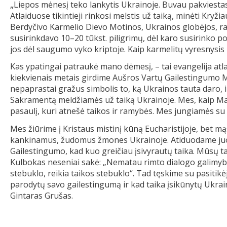
„
Liepos mėnesį teko lankytis Ukrainoje. Buvau pakviestas 
Atlaiduose tikintieji rinkosi melstis už taiką, minėti Kry
Berdyčivo Karmelio Dievo Motinos, Ukrainos globėjos, ra
susirinkdavo 10–20 tūkst. piligrimų, dėl karo susirinko p
jos dėl saugumo vyko kriptoje. Kaip karmelitų vyresnysis 
Kas ypatingai patraukė mano dėmesį, – tai evangelija atl
kiekvienais metais girdime Aušros Vartų Gailestingumo Mo
nepaprastai gražus simbolis to, ką Ukrainos tauta daro, i
Sakramentą meldžiamės už taiką Ukrainoje. Mes, kaip Mari
pasaulį, kuri atnešė taikos ir ramybės. Mes jungiamės su 
Mes žiūrime į Kristaus mistinį kūną Eucharistijoje, bet m
kankinamus, žudomus žmones Ukrainoje. Atiduodame juos
Gailestingumo, kad kuo greičiau įsivyrautų taika. Mūsų ta
Kulbokas neseniai sakė: „Nematau rimto dialogo galimybė
stebuklo, reikia taikos stebuklo“. Tad tęskime su pasitikėj
parodytų savo gailestingumą ir kad taika įsikūnytų Ukrain
Gintaras Grušas.