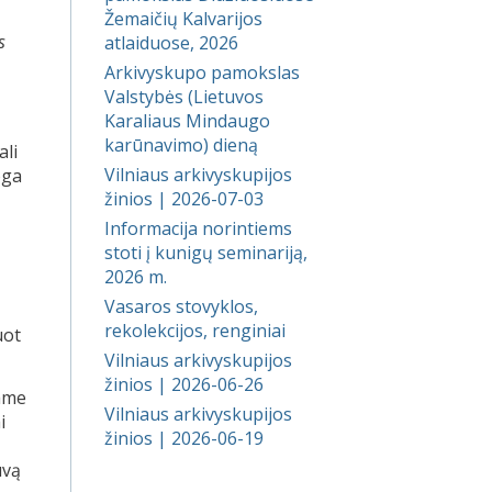
Žemaičių Kalvarijos
s
atlaiduose, 2026
Arkivyskupo pamokslas
Valstybės (Lietuvos
Karaliaus Mindaugo
karūnavimo) dieną
ali
Vilniaus arkivyskupijos
oga
žinios | 2026-07-03
Informacija norintiems
stoti į kunigų seminariją,
2026 m.
Vasaros stovyklos,
rekolekcijos, renginiai
uot
Vilniaus arkivyskupijos
žinios | 2026-06-26
dame
Vilniaus arkivyskupijos
i
žinios | 2026-06-19
uvą