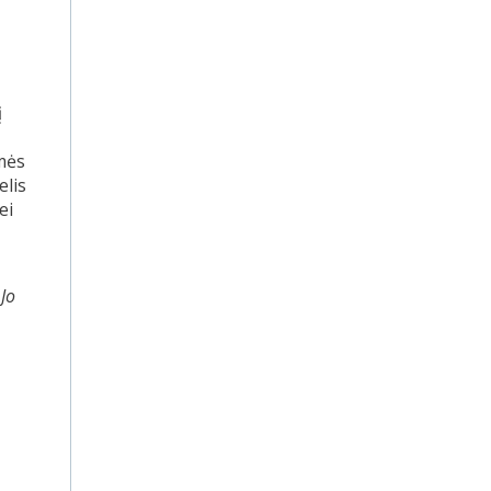
į
mės
elis
ei
Jo