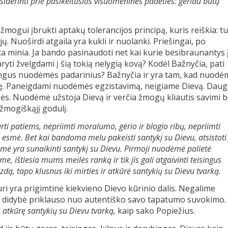
isiderinti prie pasikeitusios visuomeninės padėties: geriau būtų
žmogui įbrukti aptakų tolerancijos principą, kuris reiškia: tu
. Nuoširdi atgaila yra kukli ir nuolanki. Priešingai, po
kta minia. Ja bando pasinaudoti net kai kurie besibraunantys 
yti žvelgdami į šią tokią nelygią kovą? Kodėl Bažnyčia, pati
gus nuodėmės padarinius? Bažnyčia ir yra tam, kad nuodė
aisvę. Paneigdami nuodėmės egzistavimą, neigiame Dievą. Daug
mės. Nuodėmė užstoja Dievą ir verčia žmogų kliautis savimi b
žmogiškąjį godulį.
ti patiems, nepriimti moralumo, gėrio ir blogio ribų, nepriimti
esmė. Bet kai bandoma melu pakeisti santykį su Dievu, atsistoti 
mė yra sunaikinti santykį su Dievu. Pirmoji nuodėmė palietė
, ištiesia mums meilės ranką ir tik jis gali atgaivinti teisingus
izdą, tapo klusnus iki mirties ir atkūrė santykių su Dievu tvarką.
uri yra prigimtinė kiekvieno Dievo kūrinio dalis. Negalime
 jo didybė priklauso nuo autentiško savo tapatumo suvokimo.
k
atkūrę santykių su Dievu tvarką,
kaip sako Popiežius.