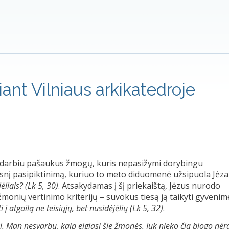
ant Vilniaus arkikatedroje
radarbiu pašaukus žmogų, kuris nepasižymi dorybingu
esnį pasipiktinimą, kuriuo to meto diduomenė užsipuola Jėz
ėliais? (Lk 5, 30)
. Atsakydamas į šį priekaištą, Jėzus nurodo
monių vertinimo kriterijų – suvokus tiesą ją taikyti gyvenim
į atgailą ne teisiųjų, bet nusidėjėlių (Lk 5, 32)
.
i. Man nesvarbu, kaip elgiasi šie žmonės. Juk nieko čia blogo nėr