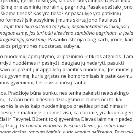
s būtų geras, teisingas, kilnus ir dorybingas. Dievas kaip
grįžimą prie esminių moralinių pagrindų. Pasak apaštalo Jono
ieškome tiesos? Kas yra tiesa? Ar pasaulyje yra patikimų
mo formos? Įsiklausykime į mums skirtą Jono Pauliaus II
tapti tam tikra sistema taisyklių, nepakankamai įsišaknijusių
 žmogaus esmę. Jos turi būti kiekvieno sambūvio pagrindas, ir joki
 pragaištingų pasekmių.
Pasaulio istorija daug kartų įrodė, kad
usios prigimtines nuostatas, subyra.
avo nuodėmių apmąstymo, pripažinimo ir tikros atgailos. Tam
ardyti nuodėmes ir pasiryžti daugiau jų nedaryti, pasukti
oti savo pripažintų ir apgailėtų praeities nuodėmių. Jos mums 
ktis gyvenimą, kuris grįstas ne kompromisais ir pataikavimu
imos gyvenimui, bet ir visai mūsų tautai.
olos. Pradžioje būna sunku, nes tenka pakeisti neatsakingo
ų. Tačiau nėra didesnio džiaugsmo ir laimės nei ta, kai
snės laisvės kaip nuodėmingos praeities pripažinimas ir
 tiesoje ir malonėje. Tuomet visa, ką darome, yra kupina gėri
i ir Tėvynei. Būtent tokį gyvenimą Dievas laimina ir paded
ą Izaiją:
Tau nuolat vadovaus Viešpats Dievas; jis sotins tave
stomas daržas, tarytum šaltinis, kurio vanduo neišsenka. Tavo vai