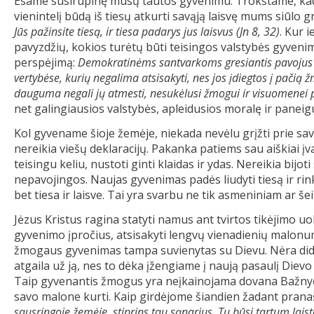
Esame susirūpinę mūsų tautos gyvenimu. Trokštame, kad ji
vienintelį būdą iš tiesų atkurti savąją laisvę mums siūlo 
Jūs pažinsite tiesą, ir tiesa padarys jus laisvus (Jn 8, 32)
. Kur 
pavyzdžių, kokios turėtų būti teisingos valstybės gyveni
perspėjimą:
Demokratinėms santvarkoms gresiantis pavojus – 
vertybėse, kurių negalima atsisakyti, nes jos įdiegtos į pačią
dauguma negali jų atmesti, nesukėlusi žmogui ir visuomenei
net galingiausios valstybės, apleidusios moralę ir paneig
Kol gyvename šioje žemėje, niekada nevėlu grįžti prie s
nereikia viešų deklaracijų. Pakanka patiems sau aiškiai įv
teisingu keliu, nustoti ginti klaidas ir ydas. Nereikia bij
nepavojingos. Naujas gyvenimas padės liudyti tiesą ir rin
bet tiesa ir laisve. Tai yra svarbu ne tik asmeniniam ar še
Jėzus Kristus ragina statyti namus ant tvirtos tikėjimo u
gyvenimo įpročius, atsisakyti lengvų vienadienių malonum
žmogaus gyvenimas tampa suvienytas su Dievu. Nėra dide
atgaila už ją, nes to dėka įžengiame į naują pasaulį Dievo
Taip gyvenantis žmogus yra neįkainojama dovana Bažnyčia
savo malone kurti. Kaip girdėjome šiandien žadant pranaš
sausringoje žemėje, stiprins tau sąnarius. Tu būsi tartum lai