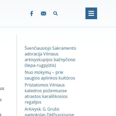
Švenčiausiojo Sakramento
adoracija Vilniaus
arkivyskupijos bažnyčiose
(liepa-rugpjūtis)
Nuo mokymų – prie
saugios aplinkos kultūros
Pristatomos Vilniaus
aus
katedros požemiuose
atrastos karališkosios
e.
regalijos
Arkivysk. G. Grušo
a.
pamokslas Didžiuosiuose