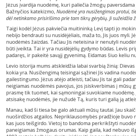
Jėzus įvardija nuodėmę, kuri paliečia žmogų paversdama j
Bažnyčios katekizmo,
Nuodėmė yra nusižengimas protui, tiesa
dėl netinkamo prisirišimo prie tam tikrų gėrybių. Ji sužeidžia
Taigi kodėl Jėzus pakviečia muitininką Levį tapti jo mokin
nebijo bendrauti su nusidėjėliais, maža to, Jis juos myli. J
nuodėmės žaizdas. Tačiau Jis neteisina ir nenutyli nuodėmė
būti įveikta. Tai ir yra nusidėjėlių gydymo būdas. Levis 
padaręs, ir pakeitė savąjį gyvenimą. Eidamas šiuo keliu n
Levio istorija mums atskleidžia labai svarbią žinią: Dievas
kokia yra. Nusižengimą teisingai sąžinei Jis vadina nuod
gailestingumo. Jėzus atėjo atleisti, tačiau Jis tai gali pad
neigiamas nuodėmės pavojus, jos įsiskverbimas į mūsų gy
prasmę tik tuomet, kai sąmoningai suvokiame nuodėmę. J
atsisakę nuodėmės, jie nužudė Tą, kuris turi galią ją atleis
Manau, kad ši tiesa be galo aktuali mūsų tautai. Jau skai
nuoširdžios atgailos. Nepriklausomybės pradžioje buvo n
kas juos teišgirdo. Vietoj to bandoma perkrikštyti nuodė
paneigiamas žmogaus orumas. Kaip gaila, kad nebuvo išgi