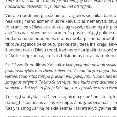
1993 metais kalbėjo:
derėtų įsidėmėti, jog neužtenka vien pr
nuoširdžiai atsiversti ir, jei būtina, net atsilyginti.
Vietoje nuodėmių pripažinimo ir atgailos šie laikai bando 
nesikišk į mano asmeninius reikalus, o aš nematysiu tavųjų
tolerancijos vėliava susitelkusi agresyvi, rėksminga ir pi
aukštus valstybės bei visuomenės postus. Ką gi galime dar
būdama ne be nuodėmės, mums nuolat primena pražūtin
tikrovė atgailos dėka būtų perkeista į tiesą ir tikrąją l
šiandien netiki Dievu todėl, kad nenori pripažinti nuodė
ieškoti kompromisų, kuriais teisinamas noras patenkinti 
Šv. Tėvas Benediktas XVI sako:
Kyla pagunda pasaulį susikur
priklausomybės nuo Dievo Sutvėrėjo. Visada tai yra pagundos 
vietoje, tada kitas tampa priešininku, pavojumi. Nuodėmės es
žmogaus prigimtį. Tačiau Sutvėrėjas, nuo kurio mes atsitolinome
santykius. Tai įvyksta Jėzuje Kristuje, kuris prisiėmė tarno išva
Teisingi santykiai su Dievu visų pirma grindžiami tiesa, k
paneigti šios tiesos ar jos iškreipti. Žmogaus orumas ir
Kas yra žmogus? Ką reiškia šeima? Į tai atsakyti galime ti