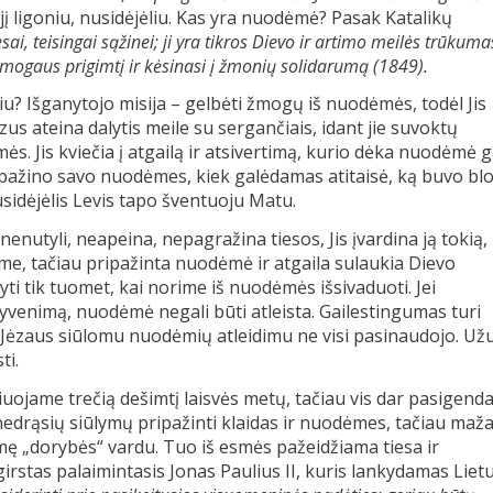
į ligoniu, nusidėjėliu. Kas yra nuodėmė? Pasak Katalikų
i, teisingai sąžinei; ji yra tikros Dievo ir artimo meilės trūkuma
 žmogaus prigimtį ir kėsinasi į žmonių solidarumą (1849).
iu? Išganytojo misija – gelbėti žmogų iš nuodėmės, todėl Jis
ėzus ateina dalytis meile su sergančiais, idant jie suvoktų
s. Jis kviečia į atgailą ir atsivertimą, kurio dėka nuodėmė g
pripažino savo nuodėmes, kiek galėdamas atitaisė, ką buvo bl
usidėjėlis Levis tapo šventuoju Matu.
 nenutyli, neapeina, nepagražina tiesos, Jis įvardina ją tokią,
ėme, tačiau pripažinta nuodėmė ir atgaila sulaukia Dievo
aryti tik tuomet, kai norime iš nuodėmės išsivaduoti. Jei
venimą, nuodėmė negali būti atleista. Gailestingumas turi
ėzaus siūlomu nuodėmių atleidimu ne visi pasinaudojo. Už
ti.
čiuojame trečią dešimtį laisvės metų, tačiau vis dar pasigen
edrąsių siūlymų pripažinti klaidas ir nuodėmes, tačiau maža
mę „dorybės“ vardu. Tuo iš esmės pažeidžiama tiesa ir
rstas palaimintasis Jonas Paulius II, kuris lankydamas Liet