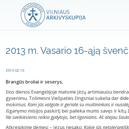
2013 m. Vasario 16-ąją švenči
2013-02-16
Brangūs broliai ir seserys,
šios dienos Evangelijoje matome Jėzų artimiausiu bend
gyvenimu. Tolimesni Viešpaties žingsniai sukelia dar did
mokinius:
Kam jūs valgote ir geriate su muitininkais ir nusidėj
išganymo misijos paskirtį bei palieka mums savęs ir kitų ž
Ne sveikiesiems reikia gydytojo, bet ligoniams. Aš atėjau šaukti 
Atkreipkime dėmesį – Jėzus nesako:
Kokie jūs netolerantišk