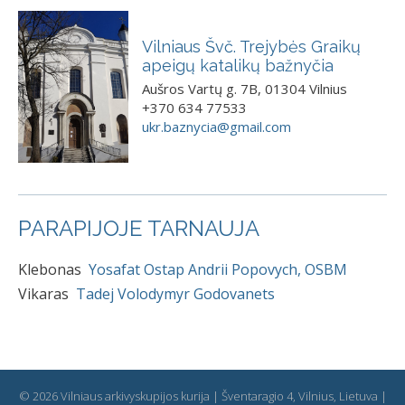
Vilniaus Švč. Trejybės Graikų
apeigų katalikų bažnyčia
Aušros Vartų g. 7B, 01304 Vilnius
+370 634 77533
ukr.baznycia@gmail.com
PARAPIJOJE TARNAUJA
Klebonas
Yosafat Ostap Andrii Popovych, OSBM
Vikaras
Tadej Volodymyr Godovanets
© 2026 Vilniaus arkivyskupijos kurija | Šventaragio 4, Vilnius, Lietuva |