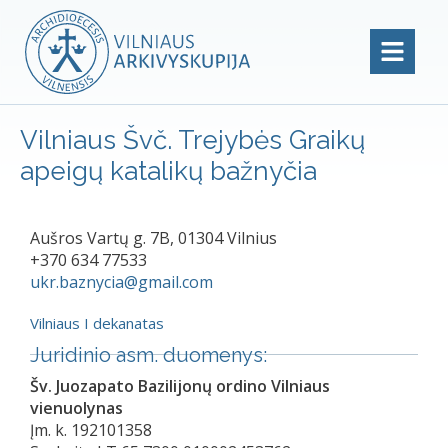
Vilniaus Švč. Trejybės Graikų
apeigų katalikų bažnyčia
Aušros Vartų g. 7B, 01304 Vilnius
+370 634 77533
ukr.baznycia@gmail.com
Vilniaus I dekanatas
Juridinio asm. duomenys:
Šv. Juozapato Bazilijonų ordino Vilniaus
vienuolynas
Įm. k. 192101358