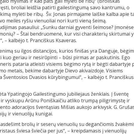
galo mylimas ir kad pats gali mylėti be ribų“ (Broliškas
, broliai leidžia patirti gailestingumą savo kantrumu, o
kimą mylėti be ribų. Šv. Jonas pirmajame laiške kalba apie ta
evo meilės ryšiu vienuoliai nori kurti vieną šeimą.
dijimas pasauliui: „Sunku darniai gyventi šeimose? Įmonėse
monių? – Štai bendruomenė, kur visi charakterių skirtumai y
, – kalbėjo t. Pranciškus Ksaveras.
nimą su ilgos distancijos, kurios finišas yra Danguje, bėgim
i kuo geriau ir nesirūpinti – būsi pirmas ar paskutinis. Ego
eneris pataria atleisti visiems bėgimo rytą ir bėgti dabartyje 
umo metais, bėkime dabartyje Dievo akivaizdoje. Visiems
ira Šventosios Dvasios kūrybingumui“, – kalbėjo t. Pranciškus
 Ypatingojo Gailestingumo jubiliejaus ženklais. Į šventę
ir vyskupu Arūnu Poniškaičiu atliko trumpą piligrimystę ir
nto adoracijos šventąsias Mišias aukojo arkivysk. G. Grušas
pijų ir vienuolijų kunigai.
eliasdešimt brolių ir seserų vienuolių su degančiomis žvakėmi
staus šviesa šviečia per jus“, – kreipdamasis į vienuolijų