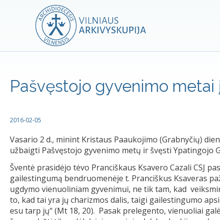
Pašvęstojo gyvenimo metai 
2016-02-05
Vasario 2 d., minint Kristaus Paaukojimo (Grabnyčių) dien
užbaigti Pašvęstojo gyvenimo metų ir švęsti Ypatingojo G
Šventė prasidėjo tėvo Pranciškaus Ksavero Cazali CSJ pas
gailestingumą bendruomenėje t. Pranciškus Ksaveras paž
ugdymo vienuoliniam gyvenimui, ne tik tam, kad veiksmin
to, kad tai yra jų charizmos dalis, taigi gailestingumo aps
esu tarp jų“ (Mt 18, 20). Pasak prelegento, vienuoliai galė