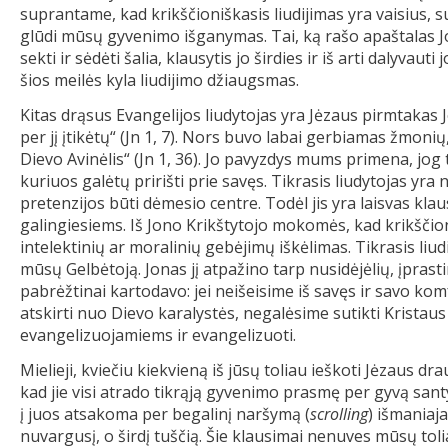
suprantame, kad krikščioniškasis liudijimas yra vaisius, 
glūdi mūsų gyvenimo išganymas. Tai, ką rašo apaštalas Jon
sekti ir sėdėti šalia, klausytis jo širdies ir iš arti dalyvau
šios meilės kyla liudijimo džiaugsmas.
Kitas drąsus Evangelijos liudytojas yra Jėzaus pirmtakas Jo
per jį įtikėtų“ (Jn 1, 7). Nors buvo labai gerbiamas žmonių, 
Dievo Avinėlis“ (Jn 1, 36). Jo pavyzdys mums primena, jog 
kuriuos galėtų pririšti prie savęs. Tikrasis liudytojas yra 
pretenzijos būti dėmesio centre. Todėl jis yra laisvas klausy
galingiesiems. Iš Jono Krikštytojo mokomės, kad krikščio
intelektinių ar moralinių gebėjimų iškėlimas. Tikrasis liudij
mūsų Gelbėtoją. Jonas jį atpažino tarp nusidėjėlių, įprast
pabrėžtinai kartodavo: jei neišeisime iš savęs ir savo kom
atskirti nuo Dievo karalystės, negalėsime sutikti Kristaus 
evangelizuojamiems ir evangelizuoti.
Mielieji, kviečiu kiekvieną iš jūsų toliau ieškoti Jėzaus dr
kad jie visi atrado tikrąją gyvenimo prasmę per gyvą santy
į juos atsakoma per begalinį naršymą (
scrolling
) išmaniaj
nuvargusį, o širdį tuščią. Šie klausimai nenuves mūsų toli