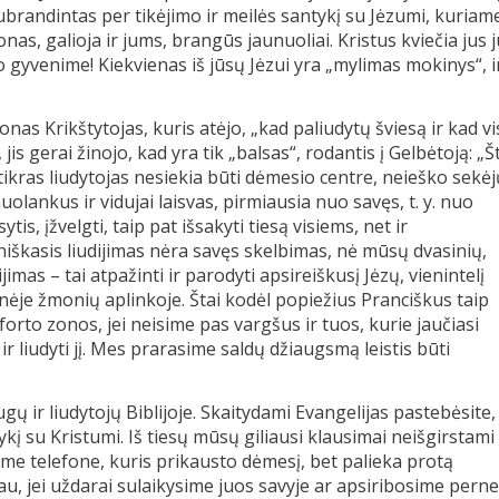
subrandintas per tikėjimo ir meilės santykį su Jėzumi, kuriam
as, galioja ir jums, brangūs jaunuoliai. Kristus kviečia jus 
ti jo gyvenime! Kiekvienas iš jūsų Jėzui yra „mylimas mokinys“, ir
nas Krikštytojas, kuris atėjo, „kad paliudytų šviesą ir kad vi
jis gerai žinojo, kad yra tik „balsas“, rodantis į Gelbėtoją: „Š
tikras liudytojas nesiekia būti dėmesio centre, neieško sekėj
nuolankus ir vidujai laisvas, pirmiausia nuo savęs, t. y. nuo
tis, įžvelgti, taip pat išsakyti tiesą visiems, net ir
niškasis liudijimas nėra savęs skelbimas, nė mūsų dvasinių,
imas – tai atpažinti ir parodyti apsireiškusį Jėzų, vienintelį
inėje žmonių aplinkoje. Štai kodėl popiežius Pranciškus taip
forto zonos, jei neisime pas vargšus ir tuos, kurie jaučiasi
ir liudyti jį. Mes prarasime saldų džiaugsmą leistis būti
augų ir liudytojų Biblijoje. Skaitydami Evangelijas pastebėsite,
kį su Kristumi. Iš tiesų mūsų giliausi klausimai neišgirstami
ame telefone, kuris prikausto dėmesį, bet palieka protą
au, jei uždarai sulaikysime juos savyje ar apsiribosime perne