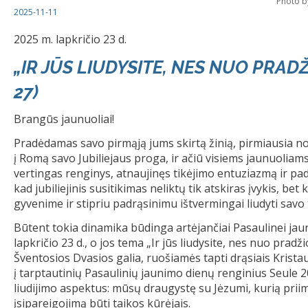
Photo b
2025-11-11
2025 m. lapkričio 23 d.
„IR JŪS LIUDYSITE, NES NUO PRADŽ
27)
Brangūs jaunuoliai!
Pradėdamas savo pirmąją jums skirtą žinią, pirmiausia n
į Romą savo Jubiliejaus proga, ir ačiū visiems jaunuoliams
vertingas renginys, atnaujinęs tikėjimo entuziazmą ir pad
kad jubiliejinis susitikimas neliktų tik atskiras įvykis, be
gyvenime ir stipriu padrąsinimu ištvermingai liudyti savo 
Būtent tokia dinamika būdinga artėjančiai Pasaulinei jau
lapkričio 23 d., o jos tema „Ir jūs liudysite, nes nuo pradži
Šventosios Dvasios galia, ruošiamės tapti drąsiais Krista
į tarptautinių Pasaulinių jaunimo dienų renginius Seule 
liudijimo aspektus: mūsų draugystę su Jėzumi, kurią prii
įsipareigojimą būti taikos kūrėjais.