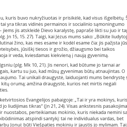
u, kuris buvo nukryžiuotas ir prisikėlė, kad visus išgelbėtų. 
 tai yra tikras vidinės permainos ir socialinio sąmoningumo
iems jis atskleidė Dievo karalystę, paprašė likti su juo ir ta
g. Jn 15, 15. 27). Taigi, kai Jėzus mums sako: „Būkite liudytoj
lutinai žino, kas mes esame ir kodėl esame čia: jis pažįsta jū
eteisybės, jūsiškį tiesos ir grožio, džiaugsmo bei taikos
uoja ir veda, kviesdamas kiekvieną į naują gyvenimą.
gsniu (plg. Mk 10, 21). Jis nenori, kad būtume jo tarnai ar
augais, kartu su juo, kad mūsų gyvenimas būtų atnaujintas. O
 naujumo. Tai unikali draugystė, laiduojanti mums bendrystę 
 kitų orumą; amžina draugystė, kurios net mirtis negali
ties.
etvirtosios Evangelijos pabaigoje: „Tai ir yra mokinys, kuri
d jo liudijimas tikras“ (Jn 21, 24). Visas ankstesnis pasakojim
 ir nuostabos, perteikiamas mokinio, kuris niekada nemini s
pibūdinimas atspindi santykį: tai ne individualus vardas, bet
varbu Jonui: būti Viešpaties mokiniu ir jaustis jo mylimam. Tai