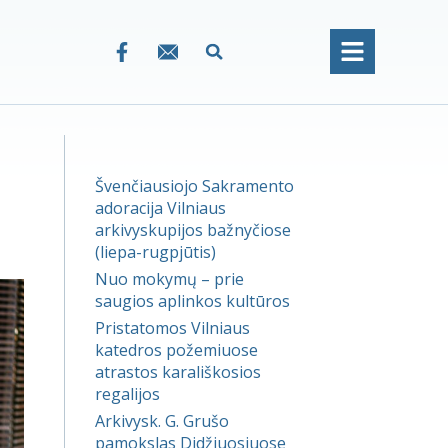
Švenčiausiojo Sakramento
adoracija Vilniaus
arkivyskupijos bažnyčiose
(liepa-rugpjūtis)
Nuo mokymų – prie
saugios aplinkos kultūros
Pristatomos Vilniaus
katedros požemiuose
atrastos karališkosios
regalijos
Arkivysk. G. Grušo
pamokslas Didžiuosiuose