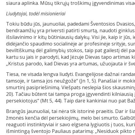
siaura aplinka. Mūsų tikrųjų troškimų įgyvendinimas visa
Liudytojai, todėl misionieriai
Tokiu būdu jūs, jaunuoliai, padedami Šventosios Dvasios, g
bendraamžių yra priversti patirti smurtą, naudoti ginklus,
išsilavinimo ir kitų būtiniausių dalykų. Visi jie, kaip ir j
didėjančio spaudimo socialinėje ar profesinėje srityje,
beviltiškumą dėl galimybių stokos, taip pat gailestį dėl pad
kartu su jais ir parodyti, kad Jėzuje Dievas tapo artimas
„Kristus parodo, kad Dievas yra artumas, užuojauta ir šv
Tiesa, ne visada lengva liudyti. Evangelijose dažnai rand
tamsoje, ir tamsa jos neužgožė“ (Jn 1, 5). Panašiai ir mokin
smurtinį pasipriešinimą. Viešpats neslepia šios skausmingo
20). Tačiau būtent tai tampa proga įgyvendinti kilniausią
persekiotojus“ (Mt 5, 44). Taip darė kankiniai nuo pat Ba
Brangūs jaunuoliai, tai nėra tik istorinė praeitis. Dar ir š
žmonės kenčia dėl persekiojimų, melo bei smurto. Galbūt 
reaguoti instinktyviai ir savo elgsena lygiuotis į tuos, k
išmintingą šventojo Pauliaus patarimą: „Nesiduok pikto 