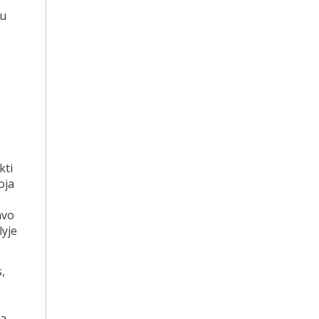
su
kti
oja
avo
lyje
,
da