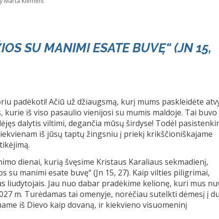
y Marta Klement
IOS SU MANIMI ESATE BUVĘ“ (JN 15,
oriu padėkoti! Ačiū už džiaugsmą, kurį mums paskleidėte atv
, kurie iš viso pasaulio vienijosi su mumis maldoje. Tai buvo
ėjęs dalytis viltimi, degančia mūsų širdyse! Todėl pasistenki
t kiekvienam iš jūsų taptų žingsniu į priekį krikščioniškajame
tikėjimą.
nimo dienai, kurią švęsime Kristaus Karaliaus sekmadienį,
os su manimi esate buvę“ (Jn 15, 27). Kaip vilties piligrimai,
us liudytojais. Jau nuo dabar pradėkime kelionę, kuri mus nu
2027 m. Turėdamas tai omenyje, norėčiau sutelkti dėmesį į d
mame iš Dievo kaip dovaną, ir kiekvieno visuomeninį