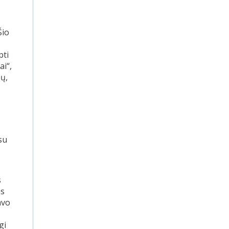
Šio
pti
ai“,
sų,
su
s
as
avo
gi