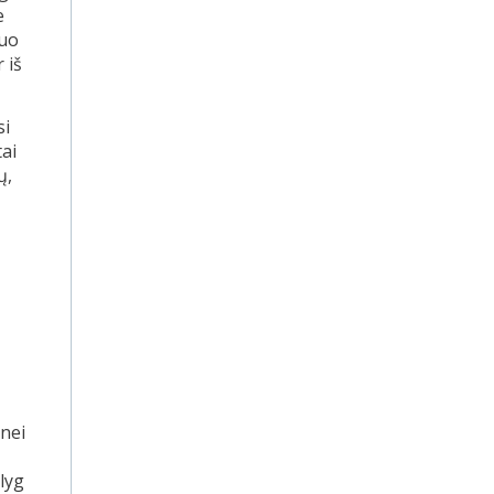
e
juo
 iš
si
tai
ų,
 nei
lyg