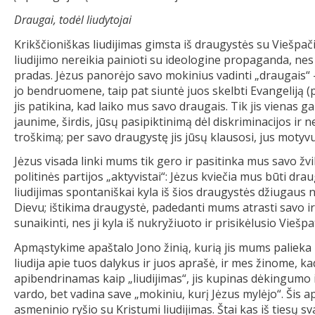
Draugai, todėl liudytojai
Krikščioniškas liudijimas gimsta iš draugystės su Viešpači
liudijimo nereikia painioti su ideologine propaganda, nes
pradas. Jėzus panorėjo savo mokinius vadinti „draugais“ – j
jo bendruomene, taip pat siuntė juos skelbti Evangeliją (pl
jis patikina, kad laiko mus savo draugais. Tik jis vienas ga
jaunime, širdis, jūsų pasipiktinimą dėl diskriminacijos ir n
troškimą; per savo draugystę jis jūsų klausosi, jus motyv
Jėzus visada linki mums tik gero ir pasitinka mus savo žvil
politinės partijos „aktyvistai“: Jėzus kviečia mus būti dr
liudijimas spontaniškai kyla iš šios draugystės džiugaus
Dievu; ištikima draugystė, padedanti mums atrasti savo ir
sunaikinti, nes ji kyla iš nukryžiuoto ir prisikėlusio Viešpa
Apmąstykime apaštalo Jono žinią, kurią jis mums palieka k
liudija apie tuos dalykus ir juos aprašė, ir mes žinome, ka
apibendrinamas kaip „liudijimas“, jis kupinas dėkingumo
vardo, bet vadina save „mokiniu, kurį Jėzus mylėjo“. Šis a
asmeninio ryšio su Kristumi liudijimas. Štai kas iš tiesų s