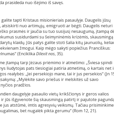
da prasideda nuo išėjimo iš savęs.
alite tapti Kristaus misionieriais pasaulyje. Daugelis jūsų
 atsiskirti nuo artimųjų, emigruoti ar bėgti. Daugelis neturi
ūs, ieško prasmės ir jaučia su tuo susijusį nesaugumą, įtampą dė
 sunkumus susidurdami su šeimyninėmis krizėmis, skausmingą
arytų klaidų. Jūs patys galite stoti šalia kitų jaunuolių, kelia
 kiekvienam žmogui. Kaip mėgo sakyti popiežius Pranciškus:
elnumas“ (Enciklika
Dilexit nos
, 35).
ame įtampą tarp Jėzaus priėmimo ir atmetimo: „Šviesa spindi
ys liudytojas pats tiesiogiai patiria atmetimą, o kartais net i
s realybės: „Jei persekiojo mane, tai ir jus persekios“ (Jn 1
 įsakymą: „Mylėkite savo priešus ir melskitės už savo
žnyčios pradžios.
iandien daugelyje pasaulio vietų krikščionys ir geros valios
ir jūs išgyvenote šią skausmingą patirtį ir pajutote pagund
urie jus atstūmė, imtis agresyvių veiksmų. Tačiau prisiminkime
nugalimas, bet nugalėk pikta gerumu“ (Rom 12, 21).