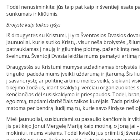
Todėl nenusiminkite: jūs taip pat kaip ir šventieji esate p
sunkumais ir kliūtimis.
Brolystė kaip taikos ryšys
Iš draugystės su Kristumi, ji yra Šventosios Dvasios dov
Jaunuoliai, kurie sutiko Kristų, visur neša brolystės „šilum
patraukiamas į naują ir giluminę plotmę, paženklintą ne
švelnumu. Šventoji Dvasia leidžia mums pamatyti artimą n
Draugystės su Kristumi mumyse sužadinamas brolystės ir t
tingulio, padeda mums įveikti uždarumą ir įtarumą. Šis liu
į savanorystę ar politinę artimo meilės veiklą siekiant vi
tikėjimo žodžius, idant skaldytų: verčiau organizuokitės 
kenčiančias dėl susiskaldymo ir priespaudos. Todėl, bra
egoizmą, tapdami darbščiais taikos kūrėjais. Tada prisikė
matoma per bendrą liudijimą tų, kurie savo širdyse nešioj
Mieli jaunuoliai, susidurdami su pasaulio kančiomis ir vil
jis patikėjo Jonui Mergelę Mariją kaip motiną, o Joną jai 
mokiniui, mums visiems. Todėl kviečiu jus priimti šį švent
puoselėjant jį per Rožinio maldą. Taip kiekvienoje gyveni