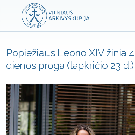
Popiežiaus Leono XIV žinia 
dienos proga (lapkričio 23 d.)