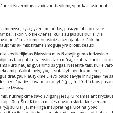
ašaukti ištvermingai vadovautis viltimi, ypač kai susiduriate 
ana mumyse, kyla gyvenimo būdas, pasižymintis brolyste.
ą“ bei „skonį“, o kiekvienas, kuris su jais susiduria, yra
savanaudišku artumu, nuoširdžia užuojauta ir ištikimu
aujomis akimis: kitame žmoguje yra brolis, sesuo!
aikos liudijimas išlaisvina mus iš abejingumo ir dvasinio
dijimas taip pat kuria ryšius tarp mūsų, skatina kartu įsitrau
siems kurti naujas gyvenimo sąlygas. Nesekite tais, kurie vart
siekdami pašalinti nelygybę ir sutaikyti bendruomenes,
ngūs draugai, klausykime Dievo balso savyje ir nugalėkime s
lusio Viešpaties dovanota ramybė (plg. Jn 20, 19) taps pasau
asi jo Dvasią.
timis, nukreipkime savo žvilgsnį į Jėzų. Mirdamas ant kryžiaus
– kaip sūnų. Ši didžiausia meilės dovana skirta kiekvienam
ą ryšį su Marija, meilinga ir supratinga Motina, ypač
mo situacijoje patirsime, kad niekada nesame vieni, bet visa