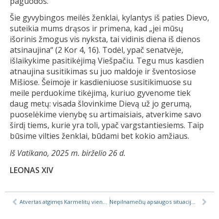
paguodos.
Šie gyvybingos meilės ženklai, kylantys iš paties Dievo,
suteikia mums drąsos ir primena, kad „jei mūsų
išorinis žmogus vis nyksta, tai vidinis diena iš dienos
atsinaujina“ (2 Kor 4, 16). Todėl, ypač senatvėje,
išlaikykime pasitikėjimą Viešpačiu. Tegu mus kasdien
atnaujina susitikimas su juo maldoje ir šventosiose
Mišiose. Šeimoje ir kasdieniuose susitikimuose su
meile perduokime tikėjimą, kuriuo gyvenome tiek
daug metų: visada šlovinkime Dievą už jo gerumą,
puoselėkime vienybę su artimaisiais, atverkime savo
širdį tiems, kurie yra toli, ypač vargstantiesiems. Taip
būsime vilties ženklai, būdami bet kokio amžiaus.
Iš Vatikano, 2025 m. birželio 26 d.
LEONAS XIV
Atvertas atgimęs Karmelitų vienuolyno „Aušros Vartų“ sodas
Nepilnamečių apsaugos situacijos Vilniaus arkivyskupijoje apžvalga (2024 m. birželis – 2025 m. gegužė)