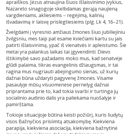
apraiškos. Jėzus atnaujina šiuos išlaisvinimo įvykius,
Nazareto sinagogoje skelbdamas gerąją naujieną
vargdieniams, akliesiems – regėjimą, kalinių
išvadavimą ir laisvę prislėgtiesiems (plg. Lk 4, 16–21).
Žvelgdami į vyresnio amžiaus žmones šiuo jubiliejiniu
žvilgsniu, mes taip pat esame kviečiami kartu su jais
patirti išlaisvinimą, ypač iš vienatvės ir apleistumo. Šie
metai yra palankus laikas tai įgyvendinti: Dievo
ištikimybė savo pažadams moko mus, kad senatvėje
glūdi palaima, tikras evangelinis džiaugsmas, ir tai
ragina mus nugriauti abejingumo sienas, už kurių
dažnai būna uždaryti pagyvenę žmonės. Visame
pasaulyje mūsų visuomenėse pernelyg dažnai
priprantama prie to, kad tokia svarbi ir turtinga jų
socialinio audinio dalis yra paliekama nuošalyje ir
pamirštama.
Tokioje situacijoje būtina keisti požiūrį, kuris liudytų
visos Bažnyčios prisiimtą atsakomybę. Kiekviena
parapija, kiekviena asociacija, kiekviena bažnytinė