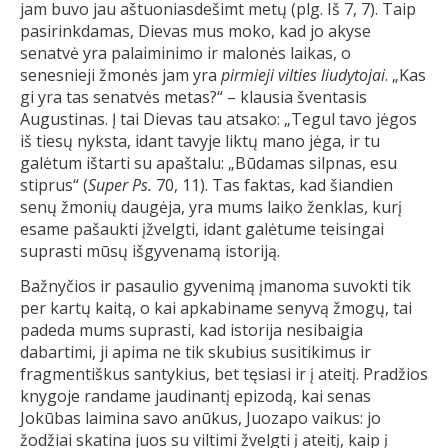
jam buvo jau aštuoniasdešimt metų (plg. Iš 7, 7). Taip
pasirinkdamas, Dievas mus moko, kad jo akyse
senatvė yra palaiminimo ir malonės laikas, o
senesnieji žmonės jam yra
pirmieji vilties liudytojai
. „Kas
gi yra tas senatvės metas?“ – klausia šventasis
Augustinas. Į tai Dievas tau atsako: „Tegul tavo jėgos
iš tiesų nyksta, idant tavyje liktų mano jėga, ir tu
galėtum ištarti su apaštalu: „Būdamas silpnas, esu
stiprus“ (
Super Ps.
70, 11). Tas faktas, kad šiandien
senų žmonių daugėja, yra mums laiko ženklas, kurį
esame pašaukti įžvelgti, idant galėtume teisingai
suprasti mūsų išgyvenamą istoriją.
Bažnyčios ir pasaulio gyvenimą įmanoma suvokti tik
per kartų kaitą, o kai apkabiname senyvą žmogų, tai
padeda mums suprasti, kad istorija nesibaigia
dabartimi, ji apima ne tik skubius susitikimus ir
fragmentiškus santykius, bet tęsiasi ir į ateitį. Pradžios
knygoje randame jaudinantį epizodą, kai senas
Jokūbas laimina savo anūkus, Juozapo vaikus: jo
žodžiai skatina juos su viltimi žvelgti į ateitį, kaip į