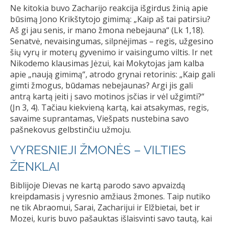
Ne kitokia buvo Zacharijo reakcija išgirdus žinią apie
būsimą Jono Krikštytojo gimimą: „Kaip aš tai patirsiu?
Aš gi jau senis, ir mano žmona nebejauna“ (Lk 1,18).
Senatvė, nevaisingumas, silpnėjimas – regis, užgesino
šių vyrų ir moterų gyvenimo ir vaisingumo viltis. Ir net
Nikodemo klausimas Jėzui, kai Mokytojas jam kalba
apie „naują gimimą“, atrodo grynai retorinis: „Kaip gali
gimti žmogus, būdamas nebejaunas? Argi jis gali
antrą kartą įeiti į savo motinos įsčias ir vėl užgimti?“
(Jn 3, 4). Tačiau kiekvieną kartą, kai atsakymas, regis,
savaime suprantamas, Viešpats nustebina savo
pašnekovus gelbstinčiu užmoju.
VYRESNIEJI ŽMONĖS – VILTIES
ŽENKLAI
Biblijoje Dievas ne kartą parodo savo apvaizdą
kreipdamasis į vyresnio amžiaus žmones. Taip nutiko
ne tik Abraomui, Sarai, Zacharijui ir Elžbietai, bet ir
Mozei, kuris buvo pašauktas išlaisvinti savo tautą, kai