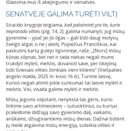
išlaisvina mus iš abejingumo ir vienatvės.
SENATVĖJE GALIMA TURĖTI VILTĮ
Siracido knygoje teigiama,
kad palaiminti yra tie, kurie
neprarado vilties
(plg. 14, 2); galima numanyti, jog mūsų
gyvenime – ypač jei jis ilgas – gali būti daug motyvų
žvelgti atgal, o ne į ateitį. Popiežius Pranciškus, kai
paskutinį kartą gulėjo ligoninėje, rašė: „[Nors] mūsų
kūnas silpnas, bet net ir tada niekas negali mums
trukdyti mylėti, melstis, dovanoti save, per tikėjimą
būti šviesiais vilties ženklais vieni kitiems“ (Viešpaties
angelo malda, 2025 m. kovo 16 d.). Turime laisvę,
kurios negali atimti jokie sunkumai: tai laisvė mylėti ir
melstis. Visi, visada galime mylėti ir melstis.
Mūsų jėgoms silpstant, nenyksta tas gėris, kurio
linkime savo artimiesiems – sutuoktiniui, su kuriuo
praleidome didžiąją savo gyvenimo dalį, vaikams,
anūkams, džiuginantiems mūsų dienas. Dažnai būtent
jų meilė atgaivina mūsų energiją, suteikia vilties ir