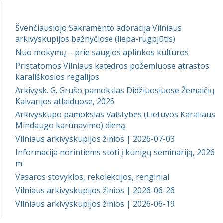
Švenčiausiojo Sakramento adoracija Vilniaus
arkivyskupijos bažnyčiose (liepa-rugpjūtis)
Nuo mokymų – prie saugios aplinkos kultūros
Pristatomos Vilniaus katedros požemiuose atrastos
karališkosios regalijos
Arkivysk. G. Grušo pamokslas Didžiuosiuose Žemaičių
Kalvarijos atlaiduose, 2026
Arkivyskupo pamokslas Valstybės (Lietuvos Karaliaus
Mindaugo karūnavimo) dieną
Vilniaus arkivyskupijos žinios | 2026-07-03
Informacija norintiems stoti į kunigų seminariją, 2026
m.
Vasaros stovyklos, rekolekcijos, renginiai
Vilniaus arkivyskupijos žinios | 2026-06-26
Vilniaus arkivyskupijos žinios | 2026-06-19