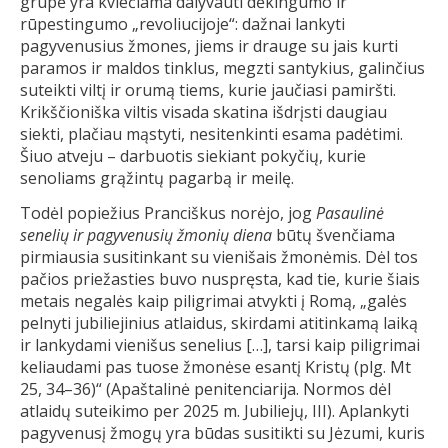
grupė yra kviečiama dalyvauti dėkingumo ir
rūpestingumo „revoliucijoje“: dažnai lankyti
pagyvenusius žmones, jiems ir drauge su jais kurti
paramos ir maldos tinklus, megzti santykius, galinčius
suteikti viltį ir orumą tiems, kurie jaučiasi pamiršti.
Krikščioniška viltis visada skatina išdrįsti daugiau
siekti, plačiau mąstyti, nesitenkinti esama padėtimi.
Šiuo atveju – darbuotis siekiant pokyčių, kurie
senoliams grąžintų pagarbą ir meilę.
Todėl popiežius Pranciškus norėjo, jog
Pasaulinė
senelių ir pagyvenusių žmonių diena
būtų švenčiama
pirmiausia susitinkant su vienišais žmonėmis. Dėl tos
pačios priežasties buvo nuspręsta, kad tie, kurie šiais
metais negalės kaip piligrimai atvykti į Romą, „galės
pelnyti jubiliejinius atlaidus, skirdami atitinkamą laiką
ir lankydami vienišus senelius […], tarsi kaip piligrimai
keliaudami pas tuose žmonėse esantį Kristų (plg. Mt
25, 34–36)“ (Apaštalinė penitenciarija. Normos dėl
atlaidų suteikimo per 2025 m. Jubiliejų, III). Aplankyti
pagyvenusį žmogų yra būdas susitikti su Jėzumi, kuris