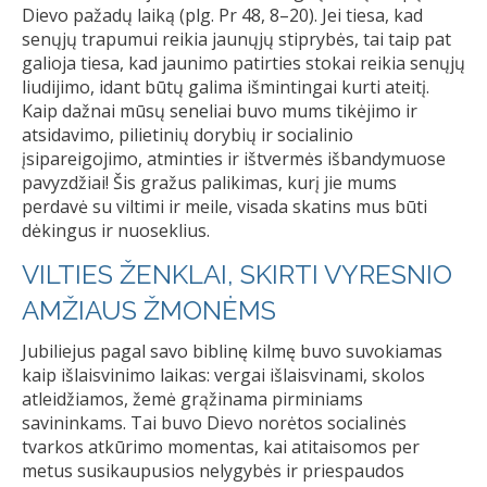
Dievo pažadų laiką (plg. Pr 48, 8–20). Jei tiesa, kad
senųjų trapumui reikia jaunųjų stiprybės, tai taip pat
galioja tiesa, kad jaunimo patirties stokai reikia senųjų
liudijimo, idant būtų galima išmintingai kurti ateitį.
Kaip dažnai mūsų seneliai buvo mums tikėjimo ir
atsidavimo, pilietinių dorybių ir socialinio
įsipareigojimo, atminties ir ištvermės išbandymuose
pavyzdžiai! Šis gražus palikimas, kurį jie mums
perdavė su viltimi ir meile, visada skatins mus būti
dėkingus ir nuoseklius.
VILTIES ŽENKLAI, SKIRTI VYRESNIO
AMŽIAUS ŽMONĖMS
Jubiliejus pagal savo biblinę kilmę buvo suvokiamas
kaip išlaisvinimo laikas: vergai išlaisvinami, skolos
atleidžiamos, žemė grąžinama pirminiams
savininkams. Tai buvo Dievo norėtos socialinės
tvarkos atkūrimo momentas, kai atitaisomos per
metus susikaupusios nelygybės ir priespaudos