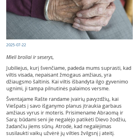
2025-07-22
Mieli broliai ir seserys,
Jubiliejus, kurį švenčiame, padeda mums suprasti, kad
viltis visada, nepaisant žmogaus amžiaus, yra
džiaugsmo šaltinis. Kai viltis išbandyta ilgo gyvenimo
ugnimi, ji tampa pilnutinės palaimos versme.
Šventajame Rašte randame įvairių pavyzdžių, kai
Viešpats į savo išganymo planus įtraukia garbaus
amžiaus vyrus ir moteris. Prisimename Abraomą ir
Sarą: būdami seni jie negalėjo patikėti Dievo žodžiu,
žadančiu jiems sūnų. Atrodė, kad negalėjimas
susilaukti vaikų užvėrė jų vilties žvilgsnį į ateitį.