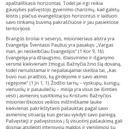
apaštališkasis horizontas. Todėl jai irgi reikia
gausybės pašvęstojo gyvenimo charizmų, kad galėtų
leistis į plačius evangelizacijos horizontus ir laiduoti
savo tinkamą buvimą pakraščiuose ir jau pasiektose
teritorijose.
Brangūs broliai ir seserys, misionieriaus aistra yra
Evangelija. Šventasis Paulius yra pasakęs: „Vargas
man, jei neskelbčiau Evangelijos“ (1 Kor 9, 16).
Evangelija yra džiaugsmo, išlaisvinimo ir išganymo
versmė kiekvienam žmogui. Bažnyčia žino šią dovaną,
todėl nenuilstamai ir nepaliaujamai skelbia tai, „kas
buvo nuo pradžios, ką girdėjome ir savo akimis
regėjome“ (1 Jn 1, 1). Žodžio tarnų – vyskupų, kunigų,
vienuolių ir pasauliečių – misija yra visus be išimties
vesti į asmeninį susitikimą su Kristumi. Bažnyčios
misionieriškosios veiklos milžiniškame lauke
kiekvienas pakrikštytasis pašauktas pagal savo
asmeninę situaciją kuo geriau vykdyti savo pareigą.
Pašvęstieji ir pašvęstosios į šį visuotinį pašaukimą gali
dosniai atsiliepti intensyviu maldos ir vienijimosi su