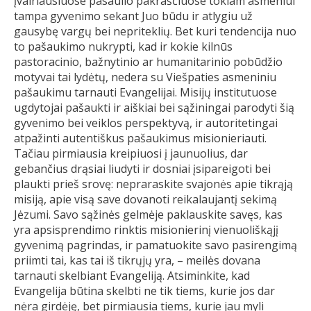
įvairiausiuose pasaulio pakraščiuose tokiam asmeniui
tampa gyvenimo sekant Juo būdu ir atlygiu už
gausybę vargų bei nepriteklių. Bet kuri tendencija nuo
to pašaukimo nukrypti, kad ir kokie kilnūs
pastoracinio, bažnytinio ar humanitarinio pobūdžio
motyvai tai lydėtų, nedera su Viešpaties asmeniniu
pašaukimu tarnauti Evangelijai. Misijų institutuose
ugdytojai pašaukti ir aiškiai bei sąžiningai parodyti šią
gyvenimo bei veiklos perspektyvą, ir autoritetingai
atpažinti autentiškus pašaukimus misionieriauti.
Tačiau pirmiausia kreipiuosi į jaunuolius, dar
gebančius drąsiai liudyti ir dosniai įsipareigoti bei
plaukti prieš srovę: nepraraskite svajonės apie tikrąją
misiją, apie visą save dovanoti reikalaujantį sekimą
Jėzumi. Savo sąžinės gelmėje paklauskite savęs, kas
yra apsisprendimo rinktis misionierinį vienuoliškąjį
gyvenimą pagrindas, ir pamatuokite savo pasirengimą
priimti tai, kas tai iš tikrųjų yra, – meilės dovana
tarnauti skelbiant Evangeliją. Atsiminkite, kad
Evangelija būtina skelbti ne tik tiems, kurie jos dar
nėra girdėję, bet pirmiausia tiems, kurie jau myli