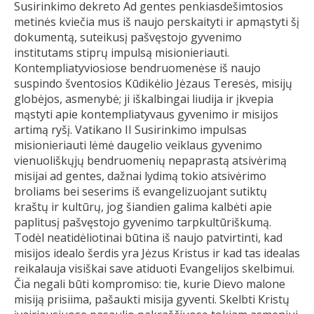
Susirinkimo dekreto Ad gentes penkiasdešimtosios
metinės kviečia mus iš naujo perskaityti ir apmąstyti šį
dokumentą, suteikusį pašvęstojo gyvenimo
institutams stiprų impulsą misionieriauti.
Kontempliatyviosiose bendruomenėse iš naujo
suspindo šventosios Kūdikėlio Jėzaus Teresės, misijų
globėjos, asmenybė; ji iškalbingai liudija ir įkvepia
mąstyti apie kontempliatyvaus gyvenimo ir misijos
artimą ryšį. Vatikano II Susirinkimo impulsas
misionieriauti lėmė daugelio veiklaus gyvenimo
vienuoliškųjų bendruomenių nepaprastą atsivėrimą
misijai ad gentes, dažnai lydimą tokio atsivėrimo
broliams bei seserims iš evangelizuojant sutiktų
kraštų ir kultūrų, jog šiandien galima kalbėti apie
paplitusį pašvęstojo gyvenimo tarpkultūriškumą.
Todėl neatidėliotinai būtina iš naujo patvirtinti, kad
misijos idealo šerdis yra Jėzus Kristus ir kad tas idealas
reikalauja visiškai save atiduoti Evangelijos skelbimui.
Čia negali būti kompromiso: tie, kurie Dievo malone
misiją prisiima, pašaukti misija gyventi. Skelbti Kristų