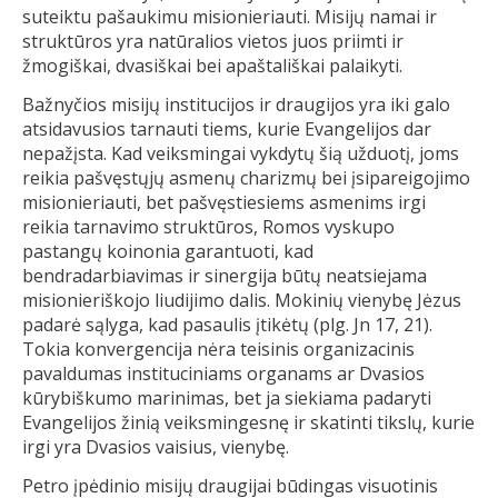
suteiktu pašaukimu misionieriauti. Misijų namai ir
struktūros yra natūralios vietos juos priimti ir
žmogiškai, dvasiškai bei apaštališkai palaikyti.
Bažnyčios misijų institucijos ir draugijos yra iki galo
atsidavusios tarnauti tiems, kurie Evangelijos dar
nepažįsta. Kad veiksmingai vykdytų šią užduotį, joms
reikia pašvęstųjų asmenų charizmų bei įsipareigojimo
misionieriauti, bet pašvęstiesiems asmenims irgi
reikia tarnavimo struktūros, Romos vyskupo
pastangų koinonia garantuoti, kad
bendradarbiavimas ir sinergija būtų neatsiejama
misionieriškojo liudijimo dalis. Mokinių vienybę Jėzus
padarė sąlyga, kad pasaulis įtikėtų (plg. Jn 17, 21).
Tokia konvergencija nėra teisinis organizacinis
pavaldumas instituciniams organams ar Dvasios
kūrybiškumo marinimas, bet ja siekiama padaryti
Evangelijos žinią veiksmingesnę ir skatinti tikslų, kurie
irgi yra Dvasios vaisius, vienybę.
Petro įpėdinio misijų draugijai būdingas visuotinis