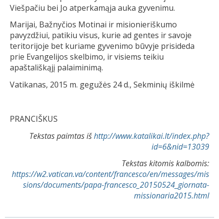
Viešpačiu bei Jo atperkamąja auka gyvenimu.
Marijai, Bažnyčios Motinai ir misionieriškumo
pavyzdžiui, patikiu visus, kurie ad gentes ir savoje
teritorijoje bet kuriame gyvenimo būvyje prisideda
prie Evangelijos skelbimo, ir visiems teikiu
apaštališkąjį palaiminimą.
Vatikanas, 2015 m. gegužės 24 d., Sekminių iškilmė
PRANCIŠKUS
Tekstas paimtas iš
http://www.katalikai.lt/index.php?
id=6&nid=13039
Tekstas kitomis kalbomis:
https://w2.vatican.va/content/francesco/en/messages/mis
sions/documents/papa-francesco_20150524_giornata-
missionaria2015.html