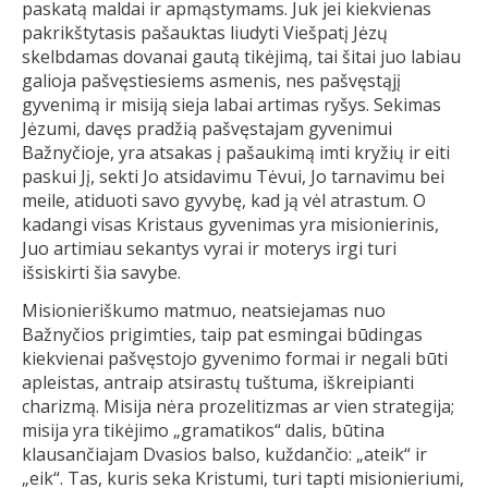
paskatą maldai ir apmąstymams. Juk jei kiekvienas
pakrikštytasis pašauktas liudyti Viešpatį Jėzų
skelbdamas dovanai gautą tikėjimą, tai šitai juo labiau
galioja pašvęstiesiems asmenis, nes pašvęstąjį
gyvenimą ir misiją sieja labai artimas ryšys. Sekimas
Jėzumi, davęs pradžią pašvęstajam gyvenimui
Bažnyčioje, yra atsakas į pašaukimą imti kryžių ir eiti
paskui Jį, sekti Jo atsidavimu Tėvui, Jo tarnavimu bei
meile, atiduoti savo gyvybę, kad ją vėl atrastum. O
kadangi visas Kristaus gyvenimas yra misionierinis,
Juo artimiau sekantys vyrai ir moterys irgi turi
išsiskirti šia savybe.
Misionieriškumo matmuo, neatsiejamas nuo
Bažnyčios prigimties, taip pat esmingai būdingas
kiekvienai pašvęstojo gyvenimo formai ir negali būti
apleistas, antraip atsirastų tuštuma, iškreipianti
charizmą. Misija nėra prozelitizmas ar vien strategija;
misija yra tikėjimo „gramatikos“ dalis, būtina
klausančiajam Dvasios balso, kuždančio: „ateik“ ir
„eik“. Tas, kuris seka Kristumi, turi tapti misionieriumi,