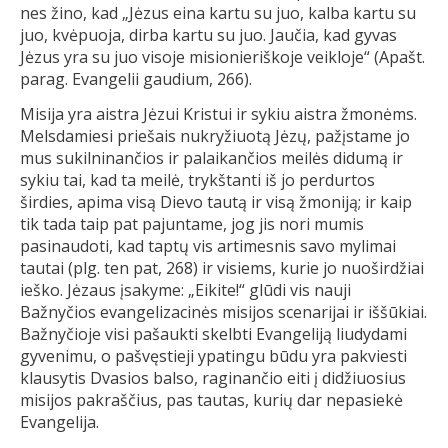
nes žino, kad „Jėzus eina kartu su juo, kalba kartu su
juo, kvėpuoja, dirba kartu su juo. Jaučia, kad gyvas
Jėzus yra su juo visoje misionieriškoje veikloje“ (Apašt.
parag. Evangelii gaudium, 266).
Misija yra aistra Jėzui Kristui ir sykiu aistra žmonėms.
Melsdamiesi priešais nukryžiuotą Jėzų, pažįstame jo
mus sukilninančios ir palaikančios meilės didumą ir
sykiu tai, kad ta meilė, trykštanti iš jo perdurtos
širdies, apima visą Dievo tautą ir visą žmoniją; ir kaip
tik tada taip pat pajuntame, jog jis nori mumis
pasinaudoti, kad taptų vis artimesnis savo mylimai
tautai (plg. ten pat, 268) ir visiems, kurie jo nuoširdžiai
ieško. Jėzaus įsakyme: „Eikite!“ glūdi vis nauji
Bažnyčios evangelizacinės misijos scenarijai ir iššūkiai.
Bažnyčioje visi pašaukti skelbti Evangeliją liudydami
gyvenimu, o pašvęstieji ypatingu būdu yra pakviesti
klausytis Dvasios balso, raginančio eiti į didžiuosius
misijos pakraščius, pas tautas, kurių dar nepasiekė
Evangelija.