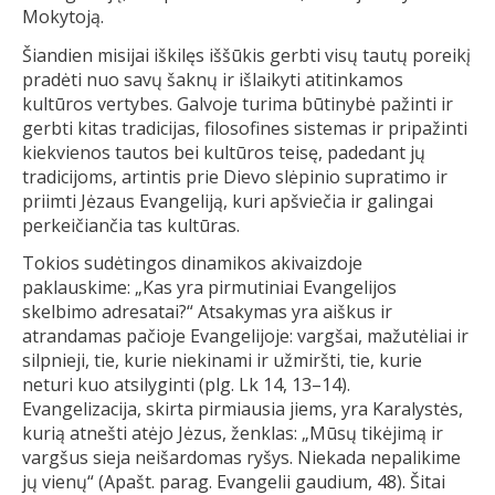
Mokytoją.
Šiandien misijai iškilęs iššūkis gerbti visų tautų poreikį
pradėti nuo savų šaknų ir išlaikyti atitinkamos
kultūros vertybes. Galvoje turima būtinybė pažinti ir
gerbti kitas tradicijas, filosofines sistemas ir pripažinti
kiekvienos tautos bei kultūros teisę, padedant jų
tradicijoms, artintis prie Dievo slėpinio supratimo ir
priimti Jėzaus Evangeliją, kuri apšviečia ir galingai
perkeičiančia tas kultūras.
Tokios sudėtingos dinamikos akivaizdoje
paklauskime: „Kas yra pirmutiniai Evangelijos
skelbimo adresatai?“ Atsakymas yra aiškus ir
atrandamas pačioje Evangelijoje: vargšai, mažutėliai ir
silpnieji, tie, kurie niekinami ir užmiršti, tie, kurie
neturi kuo atsilyginti (plg. Lk 14, 13–14).
Evangelizacija, skirta pirmiausia jiems, yra Karalystės,
kurią atnešti atėjo Jėzus, ženklas: „Mūsų tikėjimą ir
vargšus sieja neišardomas ryšys. Niekada nepalikime
jų vienų“ (Apašt. parag. Evangelii gaudium, 48). Šitai