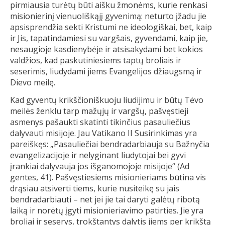
pirmiausia turėtų būti aišku žmonėms, kurie renkasi
misionierinį vienuoliškąjį gyvenimą: neturto įžadu jie
apsisprendžia sekti Kristumi ne ideologiškai, bet, kaip
ir Jis, tapatindamiesi su vargšais, gyvendami, kaip jie,
nesaugioje kasdienybėje ir atsisakydami bet kokios
valdžios, kad paskutiniesiems taptų broliais ir
seserimis, liudydami jiems Evangelijos džiaugsmą ir
Dievo meilę.
Kad gyventų krikščioniškuoju liudijimu ir būtų Tėvo
meilės ženklu tarp mažųjų ir vargšų, pašvęstieji
asmenys pašaukti skatinti tikinčius pasauliečius
dalyvauti misijoje. Jau Vatikano II Susirinkimas yra
pareiškęs: „Pasauliečiai bendradarbiauja su Bažnyčia
evangelizacijoje ir nelyginant liudytojai bei gyvi
įrankiai dalyvauja jos išganomojoje misijoje“ (Ad
gentes, 41). Pašvęstiesiems misionieriams būtina vis
drąsiau atsiverti tiems, kurie nusiteikę su jais
bendradarbiauti – net jei jie tai daryti galėtų ribotą
laiką ir norėtų įgyti misionieriavimo patirties. Jie yra
broliai ir seserys, trokštantys dalytis jiems per krikštą