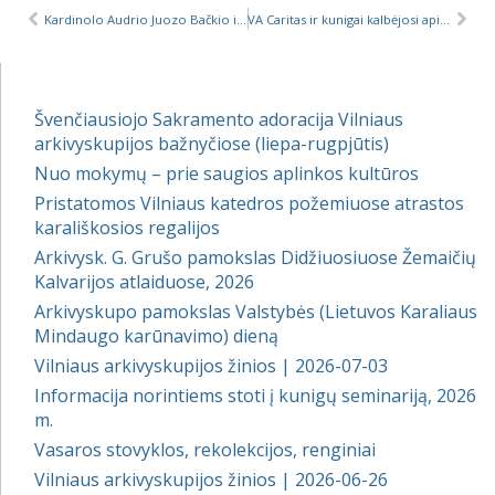
Kardinolo Audrio Juozo Bačkio interviu apie vykstantį Šeimos sinodą
VA Caritas ir kunigai kalbėjosi apie galimybes priimti pabėgėlius
Švenčiausiojo Sakramento adoracija Vilniaus
arkivyskupijos bažnyčiose (liepa-rugpjūtis)
Nuo mokymų – prie saugios aplinkos kultūros
Pristatomos Vilniaus katedros požemiuose atrastos
karališkosios regalijos
Arkivysk. G. Grušo pamokslas Didžiuosiuose Žemaičių
Kalvarijos atlaiduose, 2026
Arkivyskupo pamokslas Valstybės (Lietuvos Karaliaus
Mindaugo karūnavimo) dieną
Vilniaus arkivyskupijos žinios | 2026-07-03
Informacija norintiems stoti į kunigų seminariją, 2026
m.
Vasaros stovyklos, rekolekcijos, renginiai
Vilniaus arkivyskupijos žinios | 2026-06-26