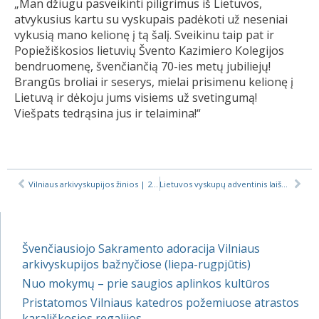
„Man džiugu pasveikinti piligrimus iš Lietuvos,
atvykusius kartu su vyskupais padėkoti už neseniai
vykusią mano kelionę į tą šalį. Sveikinu taip pat ir
Popiežiškosios lietuvių Švento Kazimiero Kolegijos
bendruomenę, švenčiančią 70-ies metų jubiliejų!
Brangūs broliai ir seserys, mielai prisimenu kelionę į
Lietuvą ir dėkoju jums visiems už svetingumą!
Viešpats tedrąsina jus ir telaimina!“
Vilniaus arkivyskupijos žinios | 2018-11-23
Lietuvos vyskupų adventinis laiškas
Švenčiausiojo Sakramento adoracija Vilniaus
arkivyskupijos bažnyčiose (liepa-rugpjūtis)
Nuo mokymų – prie saugios aplinkos kultūros
Pristatomos Vilniaus katedros požemiuose atrastos
karališkosios regalijos