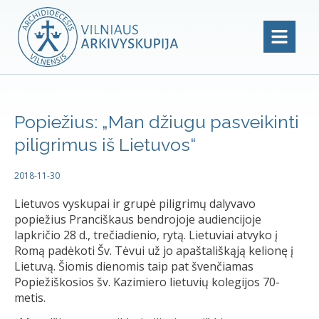
Popiežius: „Man džiugu pasveikinti
piligrimus iš Lietuvos“
2018-11-30
Lietuvos vyskupai ir grupė piligrimų dalyvavo
popiežius Pranciškaus bendrojoje audiencijoje
lapkričio 28 d., trečiadienio, rytą. Lietuviai atvyko į
Romą padėkoti Šv. Tėvui už jo apaštališkąją kelionę į
Lietuvą. Šiomis dienomis taip pat švenčiamas
Popiežiškosios šv. Kazimiero lietuvių kolegijos 70-
metis.