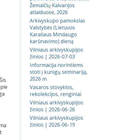
Žemaičių Kalvarijos
atlaiduose, 2026
Arkivyskupo pamokslas
Valstybės (Lietuvos
Karaliaus Mindaugo
karūnavimo) dieną
Vilniaus arkivyskupijos
žinios | 2026-07-03
Informacija norintiems
stoti į kunigų seminariją,
2026 m.
 Šis
apie
Vasaros stovyklos,
nga
rekolekcijos, renginiai
Vilniaus arkivyskupijos
žinios | 2026-06-26
Vilniaus arkivyskupijos
žinios | 2026-06-19
ama
t