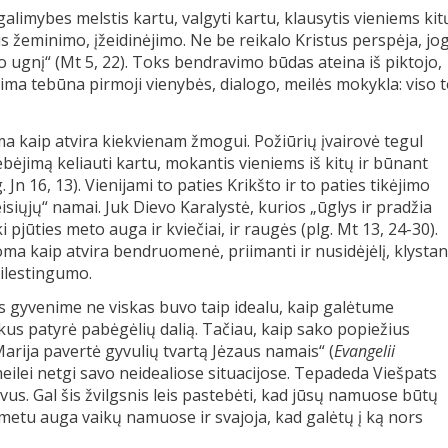
alimybes melstis kartu, valgyti kartu, klausytis vieniems kit
 žeminimo, įžeidinėjimo. Ne be reikalo Kristus perspėja, jo
o ugnį“ (Mt 5, 22). Toks bendravimo būdas ateina iš piktojo,
 Šeima tebūna pirmoji vienybės, dialogo, meilės mokykla: viso t
 kaip atvira kiekvienam žmogui. Požiūrių įvairovė tegul
bėjimą keliauti kartu, mokantis vieniems iš kitų ir būnant
. Jn 16, 13). Vienijami to paties Krikšto ir to paties tikėjimo
isiųjų“ namai. Juk Dievo Karalystė, kurios „ūglys ir pradžia
 pjūties meto auga ir kviečiai, ir raugės (plg. Mt 13, 24-30).
a kaip atvira bendruomenė, priimanti ir nusidėjėlį, klystan
ailestingumo.
Jos gyvenime ne viskas buvo taip idealu, kaip galėtume
ukus patyrė pabėgėlių dalią. Tačiau, kaip sako popiežius
Marija pavertė gyvulių tvartą Jėzaus namais“ (
Evangelii
eilei netgi savo neidealiose situacijose. Tepadeda Viešpats
į tėvus. Gal šis žvilgsnis leis pastebėti, kad jūsų namuose būtų
 metu auga vaikų namuose ir svajoja, kad galėtų į ką nors