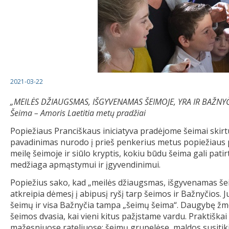
2021-03-22
„MEILĖS DŽIAUGSMAS, IŠGYVENAMAS ŠEIMOJE, YRA IR BAŽNYČ
Šeima – Amoris Laetitia metų pradžiai
Popiežiaus Pranciškaus iniciatyva pradėjome šeimai skir
pavadinimas nurodo į prieš penkerius metus popiežiaus 
meilę šeimoje ir siūlo kryptis, kokiu būdu šeima gali pati
medžiaga apmąstymui ir įgyvendinimui.
Popiežius sako, kad „meilės džiaugsmas, išgyvenamas šei
atkreipia dėmesį į abipusį ryšį tarp šeimos ir Bažnyčios.
šeimų ir visa Bažnyčia tampa „šeimų šeima“. Daugybę ž
šeimos dvasia, kai vieni kitus pažįstame vardu. Praktiška
mažesniuose rateliuose: šeimų grupelėse, maldos susitik