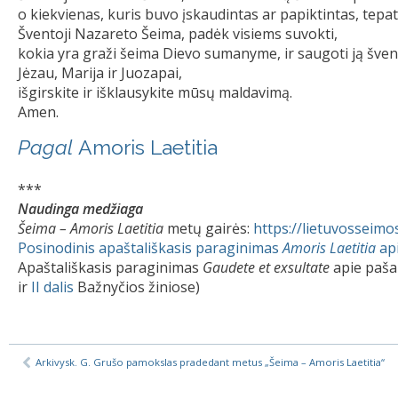
o kiekvienas, kuris buvo įskaudintas ar papiktintas, tepa
Šventoji Nazareto Šeima, padėk visiems suvokti,
kokia yra graži šeima Dievo sumanyme, ir saugoti ją šven
Jėzau, Marija ir Juozapai,
išgirskite ir išklausykite mūsų maldavimą.
Amen.
Pagal
Amoris Laetitia
***
Naudinga medžiaga
Šeima – Amoris Laetitia
metų gairės:
https://lietuvosseimo
Posinodinis apaštališkasis paraginimas
Amoris Laetitia
api
Apaštališkasis paraginimas
Gaudete et exsultate
apie pašau
ir
II dalis
Bažnyčios žiniose)
Arkivysk. G. Grušo pamokslas pradedant metus „Šeima – Amoris Laetitia“