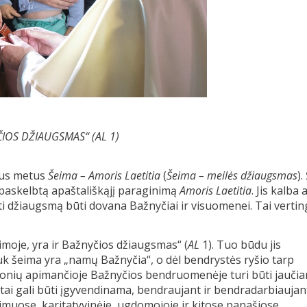
IOS DŽIAUGSMAS“ (AL 1)
tus metus
Šeima – Amoris Laetitia
(
Šeima – meilės džiaugsmas
).
paskelbtą apaštališkąjį paraginimą
Amoris Laetitia
. Jis kalba 
rti džiaugsmą būti dovana Bažnyčiai ir visuomenei. Tai verti
moje, yra ir Bažnyčios džiaugsmas“ (
AL
1). Tuo būdu jis
 Juk šeima yra „namų Bažnyčia“, o dėl bendrystės ryšio tarp
monių apimančioje Bažnyčios bendruomenėje turi būti jauči
i tai gali būti įgyvendinama, bendraujant ir bendradarbiaujan
imuose, karitatyvinėje, ugdomojoje ir kitose panašiose