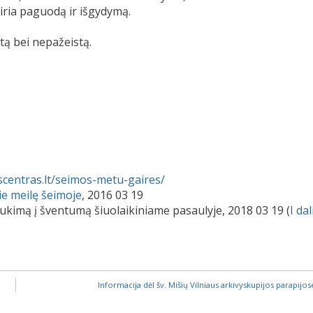
tiria paguodą ir išgydymą.
tą bei nepažeistą.
scentras.lt/seimos-metu-gaires/
e meilę šeimoje
, 2016 03 19
kimą į šventumą šiuolaikiniame pasaulyje, 2018 03 19 (
I dal
Informacija dėl šv. Mišių Vilniaus arkivyskupijos parapijos