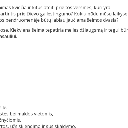
s kviečia ir kitus ateiti prie tos versmės, kuri yra
artintis prie Dievo gailestingumo? Kokiu būdu mūsų laikys
apijos bendruomenėje būtų labiau jaučiama šeimos dvasia?
se. Kiekviena šeima tepatiria meilės džiaugsmą ir tegul bū
sauliui.
ilė.
tės bei maldos vietomis,
žnyčiomis.
tos, užsisklendimo ir susiskaldymo,