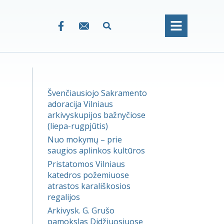
Švenčiausiojo Sakramento
adoracija Vilniaus
arkivyskupijos bažnyčiose
(liepa-rugpjūtis)
Nuo mokymų – prie
saugios aplinkos kultūros
Pristatomos Vilniaus
katedros požemiuose
atrastos karališkosios
regalijos
Arkivysk. G. Grušo
pamokslas Didžiuosiuose