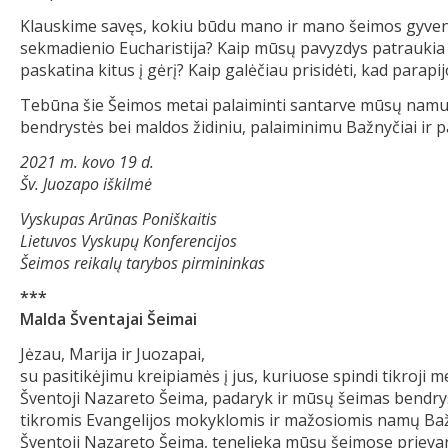
Klauskime savęs, kokiu būdu mano ir mano šeimos gyvenima
sekmadienio Eucharistija? Kaip mūsų pavyzdys patraukia 
paskatina kitus į gėrį? Kaip galėčiau prisidėti, kad par
Tebūna šie Šeimos metai palaiminti santarve mūsų namuo
bendrystės bei maldos židiniu, palaiminimu Bažnyčiai ir pa
2021 m. kovo 19 d.
Šv. Juozapo iškilmė
Vyskupas Arūnas Poniškaitis
Lietuvos Vyskupų Konferencijos
Šeimos reikalų tarybos pirmininkas
***
Malda Šventajai Šeimai
Jėzau, Marija ir Juozapai,
su pasitikėjimu kreipiamės į jus, kuriuose spindi tikroji me
Šventoji Nazareto Šeima, padaryk ir mūsų šeimas bendrys
tikromis Evangelijos mokyklomis ir mažosiomis namų Ba
Šventoji Nazareto Šeima, tenelieka mūsų šeimose prievar