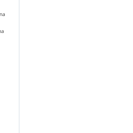
ena
na