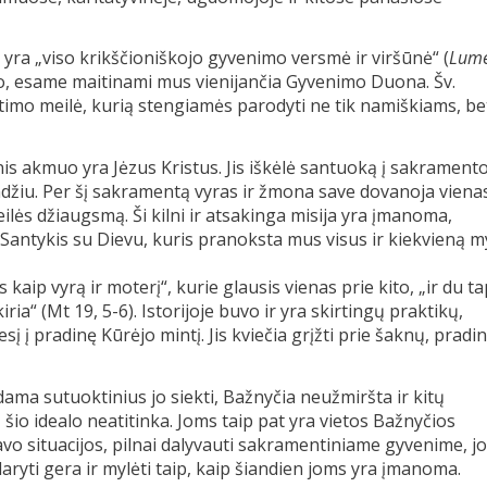
yra „viso krikščioniškojo gyvenimo versmė ir viršūnė“ (
Lum
alo, esame maitinami mus vienijančia Gyvenimo Duona. Šv.
timo meilė, kurią stengiamės parodyti ne tik namiškiams, bet
is akmuo yra Jėzus Kristus. Jis iškėlė santuoką į sakrament
indžiu. Per šį sakramentą vyras ir žmona save dovanoja viena
ilės džiaugsmą. Ši kilni ir atsakinga misija yra įmanoma,
. Santykis su Dievu, kuris pranoksta mus visus ir kiekvieną my
kaip vyrą ir moterį“, kurie glausis vienas prie kito, „ir du t
a“ (Mt 19, 5-6). Istorijoje buvo ir yra skirtingų praktikų,
į į pradinę Kūrėjo mintį. Jis kviečia grįžti prie šaknų, pradin
ama sutuoktinius jo siekti, Bažnyčia neužmiršta ir kitų
 šio idealo neatitinka. Joms taip pat yra vietos Bažnyčios
 situacijos, pilnai dalyvauti sakramentiniame gyvenime, j
daryti gera ir mylėti taip, kaip šiandien joms yra įmanoma.