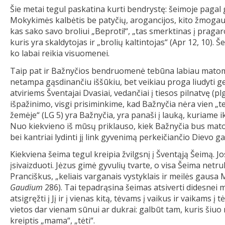
Šie metai tegul paskatina kurti bendrystę: šeimoje pagal g
Mokykimės kalbėtis be patyčių, arogancijos, kito žmogaus
kas sako savo broliui „Beproti!“, „tas smerktinas į pragar
kuris yra skaldytojas ir „brolių kaltintojas“ (Apr 12, 10).
ko labai reikia visuomenei.
Taip pat ir Bažnyčios bendruomenė tebūna labiau matoma
netampa gąsdinančiu iššūkiu, bet veikiau proga liudyti ge
atviriems Šventajai Dvasiai, vedančiai į tiesos pilnatvę (plg
išpažinimo, visgi prisiminkime, kad Bažnyčia nėra vien „te
žemėje“ (LG 5) yra Bažnyčia, yra panaši į lauką, kuriame iki
Nuo kiekvieno iš mūsų priklauso, kiek Bažnyčia bus matom
bei kantriai lydinti jį link gyvenimą perkeičiančio Dievo g
Kiekviena šeima tegul kreipia žvilgsnį į Šventąją Šeimą. 
įsivaizduoti. Jėzus gimė gyvulių tvarte, o visa Šeima netr
Pranciškus, „keliais varganais vystyklais ir meilės gausa 
Gaudium
286). Tai tepadrąsina šeimas atsiverti didesnei m
atsigręžti į Jį ir į vienas kitą, tėvams į vaikus ir vaikams 
vietos dar vienam sūnui ar dukrai: galbūt tam, kuris šiuo
kreiptis „mama“, „tėti“.