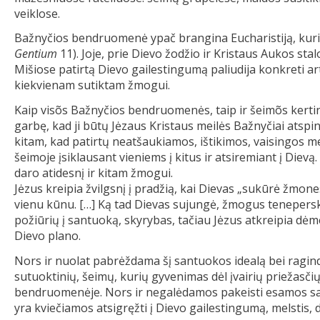
veiklose.
Bažnyčios bendruomenė ypač brangina Eucharistiją, kuri 
Gentium
11). Joje, prie Dievo žodžio ir Kristaus Aukos st
Mišiose patirtą Dievo gailestingumą paliudija konkreti ar
kiekvienam sutiktam žmogui.
Kaip visõs Bažnyčios bendruomenės, taip ir šeimõs kertin
garbę, kad ji būtų Jėzaus Kristaus meilės Bažnyčiai atsp
kitam, kad patirtų neatšaukiamos, ištikimos, vaisingos me
šeimoje įsiklausant vieniems į kitus ir atsiremiant į Dievą
daro atidesnį ir kitam žmogui.
Jėzus kreipia žvilgsnį į pradžią, kai Dievas „sukūrė žmones 
vienu kūnu. […] Ką tad Dievas sujungė, žmogus teneperskiri
požiūrių į santuoką, skyrybas, tačiau Jėzus atkreipia dėmes
Dievo plano.
Nors ir nuolat pabrėždama šį santuokos idealą bei ragind
sutuoktinių, šeimų, kurių gyvenimas dėl įvairių priežasčių
bendruomenėje. Nors ir negalėdamos pakeisti esamos savo
yra kviečiamos atsigręžti į Dievo gailestingumą, melstis, 