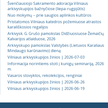
Švenčiausiojo Sakramento adoracija Vilniaus
arkivyskupijos bažnyčiose (liepa-rugpjūtis)
Nuo mokymų – prie saugios aplinkos kultūros
Pristatomos Vilniaus katedros požemiuose atrastos
karališkosios regalijos
Arkivysk. G. Grušo pamokslas Didžiuosiuose Žemaičių
Kalvarijos atlaiduose, 2026
Arkivyskupo pamokslas Valstybės (Lietuvos Karaliaus
Mindaugo karūnavimo) dieną
Vilniaus arkivyskupijos žinios | 2026-07-03
Informacija norintiems stoti į kunigų seminariją, 2026
m.
Vasaros stovyklos, rekolekcijos, renginiai
Vilniaus arkivyskupijos žinios | 2026-06-26
Vilniaus arkivyskupijos žinios | 2026-06-19