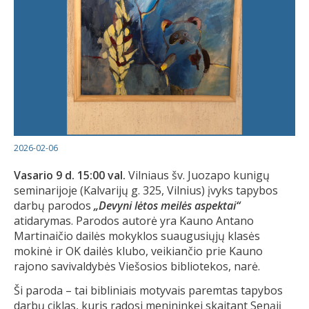
2026-02-06
Vasario 9 d. 15:00 val.
Vilniaus šv. Juozapo kunigų
seminarijoje (Kalvarijų g. 325, Vilnius) įvyks tapybos
darbų parodos
„Devyni lėtos meilės aspektai“
atidarymas. Parodos autorė yra Kauno Antano
Martinaičio dailės mokyklos suaugusiųjų klasės
mokinė ir OK dailės klubo, veikiančio prie Kauno
rajono savivaldybės Viešosios bibliotekos, narė.
Ši paroda – tai bibliniais motyvais paremtas tapybos
darbų ciklas, kuris radosi menininkei skaitant Senąjį