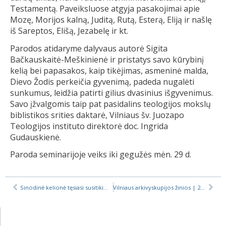
Testamentą. Paveiksluose atgyja pasakojimai apie
Mozę, Morijos kalną, Juditą, Rutą, Esterą, Eliją ir našlę
iš Sareptos, Elišą, Jezabelę ir kt.
Parodos atidaryme dalyvaus autorė Sigita
Bačkauskaitė-Meškinienė ir pristatys savo kūrybinį
kelią bei papasakos, kaip tikėjimas, asmeninė malda,
Dievo Žodis perkeičia gyvenimą, padeda nugalėti
sunkumus, leidžia patirti gilius dvasinius išgyvenimus.
Savo įžvalgomis taip pat pasidalins teologijos mokslų
biblistikos srities daktarė, Vilniaus šv. Juozapo
Teologijos instituto direktorė doc. Ingrida
Gudauskienė.
Paroda seminarijoje veiks iki gegužės mėn. 29 d.
Sinodinė kelionė tęsiasi susitikimuose dekanatuose
Vilniaus arkivyskupijos žinios | 2025-02-06