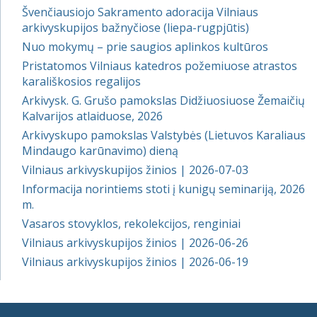
Švenčiausiojo Sakramento adoracija Vilniaus
arkivyskupijos bažnyčiose (liepa-rugpjūtis)
Nuo mokymų – prie saugios aplinkos kultūros
Pristatomos Vilniaus katedros požemiuose atrastos
karališkosios regalijos
Arkivysk. G. Grušo pamokslas Didžiuosiuose Žemaičių
Kalvarijos atlaiduose, 2026
Arkivyskupo pamokslas Valstybės (Lietuvos Karaliaus
Mindaugo karūnavimo) dieną
Vilniaus arkivyskupijos žinios | 2026-07-03
Informacija norintiems stoti į kunigų seminariją, 2026
m.
Vasaros stovyklos, rekolekcijos, renginiai
Vilniaus arkivyskupijos žinios | 2026-06-26
Vilniaus arkivyskupijos žinios | 2026-06-19