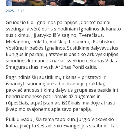
2025-12-13
Gruodžio 6 d. Ignalinos parapijos „Carito“ namai
svetingai atvėrė duris sinodiniam Ignalinos dekanato
susitikimui. Į jį atvyko iš Visagino, Tverečiaus,
Mielagėnų, Dūkšto, Vidiškių, Linkmenų, Kazitiškio,
Vosiūnų ir pačios Ignalinos. Susitikime dalyvavusius
kunigus ir parapijų atstovus pasitiko arkivyskupijos
sinodinės komandos nariai, sveikino dekanas Vidas
Smagurauskas ir vysk. Arūnas Poniškaitis.
Pagrindinis šių susitikimų tikslas – pristatyti ir
išbandyti sinodinę pokalbio dvasioje praktiką,
pakviečiant susitikimų dalyvius grupelėse pasidalinti
bendruomenėse patiriamais džiaugsmais ir
rūpesčiais, atpažįstamais iššūkiais, maldoje atrasti
įkvėpimo svajonėms apie savo parapiją.
Puikiu įvadu į šią temą tapo kun. Jurgio Vitkovskio
kalba, įkvėpta šeštadienio Evangelijos skaitinio. Tai,