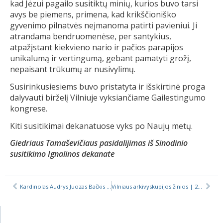
kad Jėzui pagailo susitiktų minių, kurios buvo tarsi
avys be piemens, primena, kad krikščioniško
gyvenimo pilnatvės neįmanoma patirti pavieniui. Ji
atrandama bendruomenėse, per santykius,
atpažįstant kiekvieno nario ir pačios parapijos
unikalumą ir vertingumą, gebant pamatyti grožį,
nepaisant trūkumų ar nusivylimų.
Susirinkusiesiems buvo pristatyta ir išskirtinė proga
dalyvauti birželį Vilniuje vyksiančiame Gailestingumo
kongrese.
Kiti susitikimai dekanatuose vyks po Naujų metų.
Giedriaus Tamaševičiaus pasidalijimas iš Sinodinio
susitikimo Ignalinos dekanate
Kardinolas Audrys Juozas Bačkis ligoninėje
Vilniaus arkivyskupijos žinios | 2025-12-12