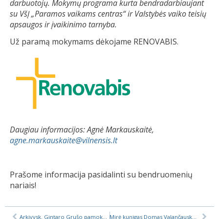
darbuotojų
. Mokymų programa kurta bendradarbiaujant
su VšĮ
„
Paramos vaikams centras
“
ir Valstybės vaiko teisių
apsaugos ir įvaikinimo tarnyba
.
Už paramą mokymams dėkojame RENOVABIS.
Daugiau informacijos: Agnė Markauskaitė,
agne.markauskaite@vilnensis.lt
Pra
šome informacija pasidalinti su bendruomenių
nariais
!
Arkivysk. Gintaro Grušo pamokslas Martyno Kandratavičiaus kunigystės šventimuose
Mirė kunigas Domas Valančauskas (1943–1973–2025)