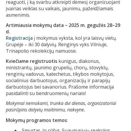
reaguoti, į ką svarbu atkreipti dėmesį organizuojant
įvairias veiklas su vaikais, jaunimu, pažeidžiamais
asmenimis.
Artimiausia mokymų data
–
2025 m. gegužės 28
–29
d.
Registracija
į mokymus vyksta, kol yra laisvų vietų.
Grupėje – iki 30 dalyvių. Renginys vyks Vilniuje,
Trinapolio rekolekcijų namuose.
Kviečiame registruotis
kunigus, diakonus,
ministrantų, jaunimo grupelių, chorų, stovyklų,
renginių vadovus, katechetus, tikybos mokytojus,
socialinius darbuotojus, organizacijų ir parapijų
darbuotojus bei savanorius. Prašome informacija
pasidalinti su bendruomenių nariais!
Mokymai nemokami, trunka dvi dienas, organizatoriai
pasirūpins dalyvių maitinimu, nakvyne.
Mokymų programos temos
:
„Smurtas. Jo rūšys. Suaugusiųjų reakcijos