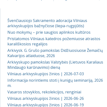
Švenčiausiojo Sakramento adoracija Vilniaus
arkivyskupijos bažnyčiose (liepa-rugpjūtis)
Nuo mokymų – prie saugios aplinkos kultūros
Pristatomos Vilniaus katedros požemiuose atrastos
karališkosios regalijos
Arkivysk. G. Grušo pamokslas Didžiuosiuose Žemaičių
Kalvarijos atlaiduose, 2026
Arkivyskupo pamokslas Valstybės (Lietuvos Karaliaus
Mindaugo karūnavimo) dieną
Vilniaus arkivyskupijos žinios | 2026-07-03
Informacija norintiems stoti į kunigų seminariją, 2026
m.
Vasaros stovyklos, rekolekcijos, renginiai
Vilniaus arkivyskupijos žinios | 2026-06-26
Vilniaus arkivyskupijos žinios | 2026-06-19