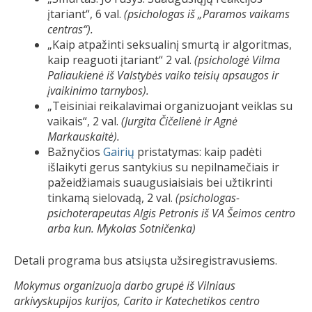
įtariant“, 6 val.
(psichologas iš „Paramos vaikams
centras“).
„Kaip atpažinti seksualinį smurtą ir algoritmas,
kaip reaguoti įtariant“ 2 val.
(psichologė Vilma
Paliaukienė
iš Valstybės vaiko teisių apsaugos ir
įvaikinimo tarnybos
).
„Teisiniai reikalavimai organizuojant veiklas su
vaikais“, 2 val.
(Jurgita Čičelienė ir Agnė
Markauskaitė).
Bažnyčios
Gairių
pristatymas: kaip padėti
išlaikyti gerus santykius su nepilnamečiais ir
pažeidžiamais suaugusiaisiais bei užtikrinti
tinkamą sielovadą, 2 val.
(psichologas-
psichoterapeutas Algis Petronis iš VA Šeimos centro
arba kun. Mykolas Sotničenka)
Detali programa bus atsiųsta užsiregistravusiems.
Mokymus organizuoja darbo grupė iš Vilniaus
arkivyskupijos
kurijos, Carito ir Katechetikos centro