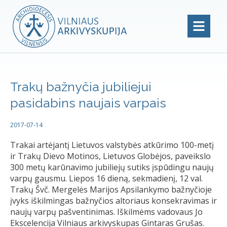
Trakų bažnyčia jubiliejui
pasidabins naujais varpais
2017-07-14
Trakai artėjantį Lietuvos valstybės atkūrimo 100-metį
ir Trakų Dievo Motinos, Lietuvos Globėjos, paveikslo
300 metų karūnavimo jubiliejų sutiks įspūdingu naujų
varpų gausmu. Liepos 16 dieną, sekmadienį, 12 val.
Trakų Švč. Mergelės Marijos Apsilankymo bažnyčioje
įvyks iškilmingas bažnyčios altoriaus konsekravimas ir
naujų varpų pašventinimas. Iškilmėms vadovaus Jo
Ekscelencija Vilniaus arkivyskupas Gintaras Grušas.