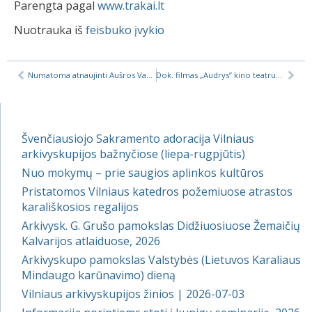
Parengta pagal
www.trakai.lt
Nuotrauka iš
feisbuko įvykio
Numatoma atnaujinti Aušros Vartus
Dok. filmas „Audrys” kino teatruose
Švenčiausiojo Sakramento adoracija Vilniaus
arkivyskupijos bažnyčiose (liepa-rugpjūtis)
Nuo mokymų – prie saugios aplinkos kultūros
Pristatomos Vilniaus katedros požemiuose atrastos
karališkosios regalijos
Arkivysk. G. Grušo pamokslas Didžiuosiuose Žemaičių
Kalvarijos atlaiduose, 2026
Arkivyskupo pamokslas Valstybės (Lietuvos Karaliaus
Mindaugo karūnavimo) dieną
Vilniaus arkivyskupijos žinios | 2026-07-03