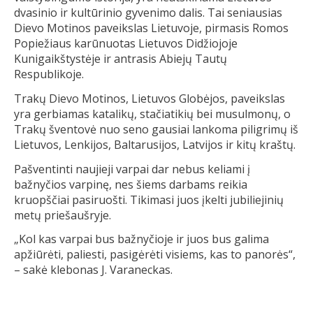
dvasinio ir kultūrinio gyvenimo dalis. Tai seniausias
Dievo Motinos paveikslas Lietuvoje, pirmasis Romos
Popiežiaus karūnuotas Lietuvos Didžiojoje
Kunigaikštystėje ir antrasis Abiejų Tautų
Respublikoje.
Trakų Dievo Motinos, Lietuvos Globėjos, paveikslas
yra gerbiamas katalikų, stačiatikių bei musulmonų, o
Trakų šventovė nuo seno gausiai lankoma piligrimų iš
Lietuvos, Lenkijos, Baltarusijos, Latvijos ir kitų kraštų.
Pašventinti naujieji varpai dar nebus keliami į
bažnyčios varpinę, nes šiems darbams reikia
kruopščiai pasiruošti. Tikimasi juos įkelti jubiliejinių
metų priešaušryje.
„Kol kas varpai bus bažnyčioje ir juos bus galima
apžiūrėti, paliesti, pasigėrėti visiems, kas to panorės“,
– sakė klebonas J. Varaneckas.