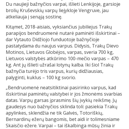
Du naujieji bažnyčios varpai, išlieti Lenkijoje, garsioje
brolių Kruševskių varpų liejykloje Vengruve, jau
atkeliauja į senąją sostinę.
Kitąmet, 2018-aisiais, vyksiančius jubiliejus Trakų
parapijos bendruomenė nutarė paminėti išskirtinai –
dar Vytauto Didžiojo funduotoje bažnyčioje
pastatydama du naujus varpus. Didysis, Trakų Dievo
Motinos, Lietuvos Globėjos, varpas, sveria 700 kg,
Lietuvos valstybės atkūrimo 100-mečio varpas – 470
kg. Ant jų išlieti užrašai lotynų kalba. Iki šiol Trakų
bažnyčia turėjo tris varpus, kurių didžiausias,
palyginti, kuklus – 100 kg svorio.
„Bendruomenė neatsitiktinai pasirinko varpus, kad
išskirtinai paminėtų valstybei ir jos žmonėms svarbias
datas. Varpų garsas įprasmins šių įvykių reikšmę. Jų
gaudesys nuo bažnyčios sklinda toli: pasiekia Trakų
apylinkes, sklendžia ne tik Galvės, Totoriškių,
Bernardinų ežerų bangomis, bet aidi ir tolimesniame
Skaisčio ežere. Varpai – tai iškalbinga mūsų žinia ir