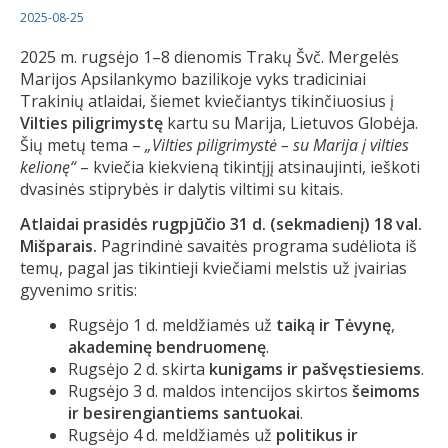
2025-08-25
2025 m. rugsėjo 1–8 dienomis Trakų Švč. Mergelės
Marijos Apsilankymo bazilikoje vyks tradiciniai
Trakinių atlaidai, šiemet kviečiantys tikinčiuosius į
V
ilties piligrimystę
kartu su Marija, Lietuvos Globėja.
Šių metų tema –
„
Vilties piligrimystė – su Marija į vilties
kelionę
“
– kviečia kiekvieną tikintįjį atsinaujinti, ieškoti
dvasinės stiprybės ir dalytis viltimi su kitais.
Atlaidai prasidės rugpjūčio 31 d. (sekmadienį) 18 val.
Mišparais.
Pagrindinė savaitės programa sudėliota iš
temų, pagal jas tikintieji kviečiami melstis už įvairias
gyvenimo sritis:
Rugsėjo 1 d. meldžiamės už
taiką ir Tėvynę
,
akademinę bendruomenę
.
Rugsėjo 2 d. skirta
kunigams ir pašvęstiesiems
.
Rugsėjo 3 d. maldos intencijos skirtos
šeimoms
ir besirengiantiems santuokai
.
Rugsėjo 4 d. meldžiamės už
politikus ir