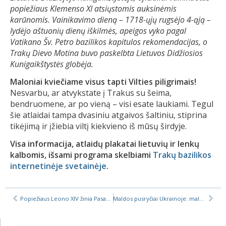
popiežiaus Klemenso XI atsiųstomis auksinėmis
karūnomis. Vainikavimo dieną – 1718-ųjų rugsėjo 4-ąją –
lydėjo aštuonių dienų iškilmės, apeigos vyko pagal
Vatikano Šv. Petro bazilikos kapitulos rekomendacijas, o
Trakų Dievo Motina buvo paskelbta Lietuvos Didžiosios
Kunigaikštystės globėja.
Maloniai kviečiame visus tapti Vilties piligrimais!
Nesvarbu, ar atvykstate į Trakus su šeima,
bendruomene, ar po vieną – visi esate laukiami. Tegul
šie atlaidai tampa dvasiniu atgaivos šaltiniu, stiprina
tikėjimą ir įžiebia viltį kiekvieno iš mūsų širdyje.
Visa informacija, atlaidų plakatai lietuvių ir lenkų
kalbomis, išsami programa skelbiami
Trakų bazilikos
internetinėje svetainėje
.
Popiežiaus Leono XIV žinia Pasaulinei maldos dėl rūpinimosi kūrinija dienai
Maldos pusryčiai Ukrainoje: malda už teisingą ir ilgalaikę taiką