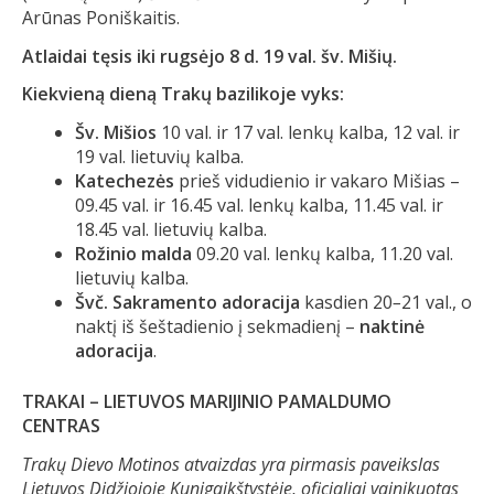
Arūnas Poniškaitis.
Atlaidai tęsis iki rugsėjo 8 d. 19 val. šv. Mišių.
Kiekvieną dieną Trakų bazilikoje vyks:
Šv. Mišios
10 val. ir 17 val. lenkų kalba, 12 val. ir
19 val. lietuvių kalba.
Katechezės
prieš vidudienio ir vakaro Mišias –
09.45 val. ir 16.45 val. lenkų kalba, 11.45 val. ir
18.45 val. lietuvių kalba.
Rožinio malda
09.20 val. lenkų kalba, 11.20 val.
lietuvių kalba.
Švč. Sakramento adoracija
kasdien 20
–
21 val., o
naktį iš šeštadienio į sekmadienį –
naktinė
adoracija
.
TRAKAI – LIETUVOS MARIJINIO PAMALDUMO
CENTRAS
Trakų Dievo Motinos atvaizdas yra pirmasis paveikslas
Lietuvos Didžiojoje Kunigaikštystėje
,
oficialiai vainikuotas