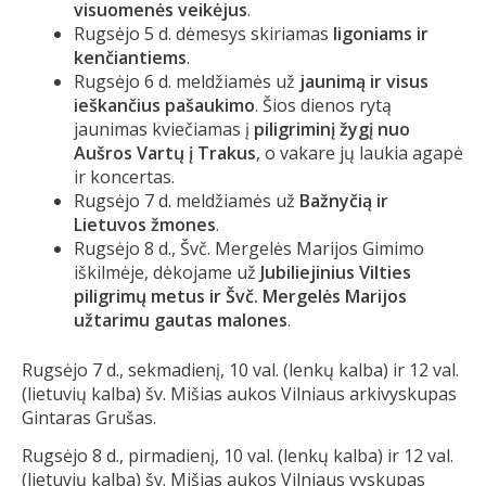
visuomenės veikėjus
.
Rugsėjo 5 d. dėmesys skiriamas
ligoniams
ir
kenčiantiems
.
Rugsėjo 6 d. meldžiamės už
jaunimą
ir
visus
iešk
ančius pašaukimo
. Šios dienos rytą
jaunimas kviečiamas į
piligriminį žygį nuo
Aušros Vartų į Trakus
, o vakare jų laukia agapė
ir koncertas.
Rugsėjo 7 d. meldžiamės už
Bažnyčią ir
Lietuvos žmones
.
Rugsėjo 8 d., Švč. Mergelės Marijos Gimimo
iškilmėje, dėkojame už
Jubiliejinius Vilties
piligrimų metus ir Švč. Mergelės Marijos
užtarimu gautas malones
.
Rugsėjo 7 d., sekmadienį, 10 val. (lenkų kalba) ir 12 val.
(lietuvių kalba) šv. Mišias aukos Vilniaus arkivyskupas
Gintaras Grušas.
Rugsėjo 8 d., pirmadienį, 10 val. (lenkų kalba) ir 12 val.
(lietuvių kalba) šv. Mišias aukos Vilniaus vyskupas