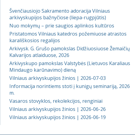
Švenčiausiojo Sakramento adoracija Vilniaus
arkivyskupijos bažnyčiose (liepa-rugpjūtis)
Nuo mokymų – prie saugios aplinkos kultūros
Pristatomos Vilniaus katedros požemiuose atrastos
karališkosios regalijos
Arkivysk. G. Grušo pamokslas Didžiuosiuose Žemaičių
Kalvarijos atlaiduose, 2026
Arkivyskupo pamokslas Valstybės (Lietuvos Karaliaus
Mindaugo karūnavimo) dieną
Vilniaus arkivyskupijos žinios | 2026-07-03
Informacija norintiems stoti į kunigų seminariją, 2026
m.
Vasaros stovyklos, rekolekcijos, renginiai
Vilniaus arkivyskupijos žinios | 2026-06-26
Vilniaus arkivyskupijos žinios | 2026-06-19