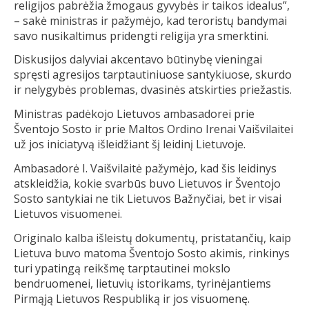
religijos pabrėžia žmogaus gyvybės ir taikos idealus”,
– sakė ministras ir pažymėjo, kad teroristų bandymai
savo nusikaltimus pridengti religija yra smerktini.
Diskusijos dalyviai akcentavo būtinybę vieningai
spręsti agresijos tarptautiniuose santykiuose, skurdo
ir nelygybės problemas, dvasinės atskirties priežastis.
Ministras padėkojo Lietuvos ambasadorei prie
Šventojo Sosto ir prie Maltos Ordino Irenai Vaišvilaitei
už jos iniciatyvą išleidžiant šį leidinį Lietuvoje.
Ambasadorė I. Vaišvilaitė pažymėjo, kad šis leidinys
atskleidžia, kokie svarbūs buvo Lietuvos ir Šventojo
Sosto santykiai ne tik Lietuvos Bažnyčiai, bet ir visai
Lietuvos visuomenei.
Originalo kalba išleistų dokumentų, pristatančių, kaip
Lietuva buvo matoma Šventojo Sosto akimis, rinkinys
turi ypatingą reikšmę tarptautinei mokslo
bendruomenei, lietuvių istorikams, tyrinėjantiems
Pirmąją Lietuvos Respubliką ir jos visuomenę.