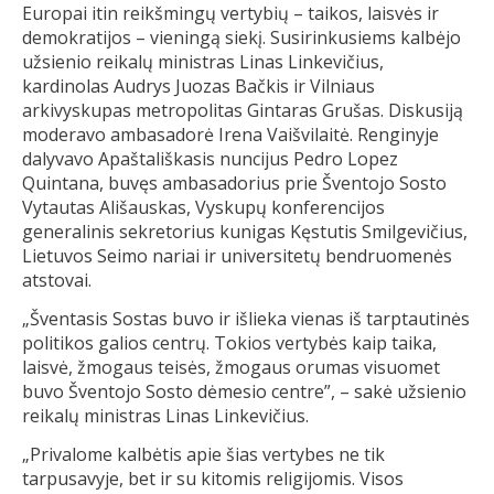
Europai itin reikšmingų vertybių – taikos, laisvės ir
demokratijos – vieningą siekį. Susirinkusiems kalbėjo
užsienio reikalų ministras Linas Linkevičius,
kardinolas Audrys Juozas Bačkis ir Vilniaus
arkivyskupas metropolitas Gintaras Grušas. Diskusiją
moderavo ambasadorė Irena Vaišvilaitė. Renginyje
dalyvavo Apaštališkasis nuncijus Pedro Lopez
Quintana, buvęs ambasadorius prie Šventojo Sosto
Vytautas Ališauskas, Vyskupų konferencijos
generalinis sekretorius kunigas Kęstutis Smilgevičius,
Lietuvos Seimo nariai ir universitetų bendruomenės
atstovai.
„Šventasis Sostas buvo ir išlieka vienas iš tarptautinės
politikos galios centrų. Tokios vertybės kaip taika,
laisvė, žmogaus teisės, žmogaus orumas visuomet
buvo Šventojo Sosto dėmesio centre”, – sakė užsienio
reikalų ministras Linas Linkevičius.
„Privalome kalbėtis apie šias vertybes ne tik
tarpusavyje, bet ir su kitomis religijomis. Visos