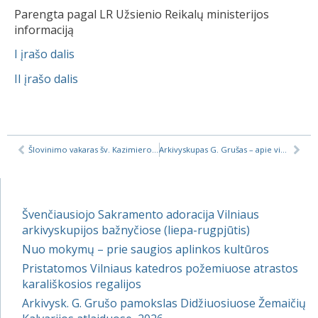
Parengta pagal LR Užsienio Reikalų ministerijos
informaciją
I įrašo dalis
II įrašo dalis
Šlovinimo vakaras šv. Kazimiero bažnyčioje
Arkivyskupas G. Grušas – apie vizitą „Ad limina”
Švenčiausiojo Sakramento adoracija Vilniaus
arkivyskupijos bažnyčiose (liepa-rugpjūtis)
Nuo mokymų – prie saugios aplinkos kultūros
Pristatomos Vilniaus katedros požemiuose atrastos
karališkosios regalijos
Arkivysk. G. Grušo pamokslas Didžiuosiuose Žemaičių