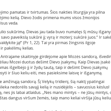
ikėjimo pamatas ir tvirtumas. Šios nakties liturgija yra pilna
kėjimo kelią. Dievo žodis primena mums visos žmonijos
visus veda.
aulio sukūrimą. Dievas jau tada buvo numatęs šį mūsų išgan
vo paveikslą sukūrė jį; vyrą ir moterį; sukūrė juos.“ Ir sak
aldykite ją!“ (Pr 1, 22). Tai yra pirmas žingsnis ilgoje
ir pakėlimų kelias.
. Antrajame skaitinyje girdėjome apie Mozės sandorą, išved
 vėliau Mozei duotus dešimt Dievo įsakymų. Kaip Dievas įsakė
umas išgelbėjo jį ir žydų tautą, taip ir dešimt Dievo įsakymų
ti ir šiuo keliu eiti, mes pasieksime laisvę ir išganymą.
 amžinąją sandorą. Šį Velykų tridienį, šią naktį ypatingai
eka nedorėlis savąjį kelią ir nusidėjėlis – savuosius kėslus!
ą, nes jis labai atlaidus. „Nes mano mintys – ne jūsų mintys, 
kštas dangus viršum žemės, taip mano keliai viršija jūsų keliu