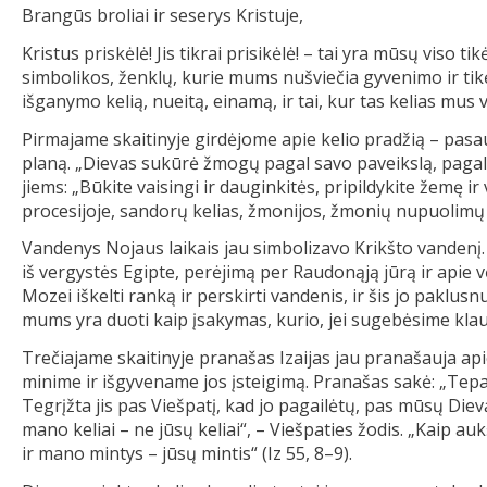
Brangūs broliai ir seserys Kristuje,
Kristus priskėlė! Jis tikrai prisikėlė! – tai yra mūsų viso t
simbolikos, ženklų, kurie mums nušviečia gyvenimo ir ti
išganymo kelią, nueitą, einamą, ir tai, kur tas kelias mus 
Pirmajame skaitinyje girdėjome apie kelio pradžią – pas
planą. „Dievas sukūrė žmogų pagal savo paveikslą, pagal sa
jiems: „Būkite vaisingi ir dauginkitės, pripildykite žemę ir v
procesijoje, sandorų kelias, žmonijos, žmonių nupuolimų 
Vandenys Nojaus laikais jau simbolizavo Krikšto vandenį
iš vergystės Egipte, perėjimą per Raudonąją jūrą ir apie
Mozei iškelti ranką ir perskirti vandenis, ir šis jo paklusn
mums yra duoti kaip įsakymas, kurio, jei sugebėsime klausy
Trečiajame skaitinyje pranašas Izaijas jau pranašauja apie
minime ir išgyvename jos įsteigimą. Pranašas sakė: „Tepali
Tegrįžta jis pas Viešpatį, kad jo pagailėtų, pas mūsų Diev
mano keliai – ne jūsų keliai“, – Viešpaties žodis. „Kaip au
ir mano mintys – jūsų mintis“ (Iz 55, 8–9).