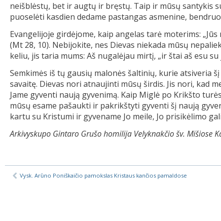
neišblėstų, bet ir augtų ir bręstų. Taip ir mūsų santykis s
puoselėti kasdien dedame pastangas asmenine, bendruom
Evangelijoje girdėjome, kaip angelas tarė moterims: „Jūs ne
(Mt 28, 10). Nebijokite, nes Dievas niekada mūsų nepaliek
keliu, jis taria mums: Aš nugalėjau mirtį, „ir štai aš esu s
Semkimės iš tų gausių malonės šaltinių, kurie atsiveria š
savaitę. Dievas nori atnaujinti mūsų širdis. Jis nori, kad
Jame gyventi naują gyvenimą. Kaip Miglė po Krikšto turės t
mūsų esame pašaukti ir pakrikštyti gyventi šį naują gyveni
kartu su Kristumi ir gyvename Jo meile, Jo prisikėlimo gal
Arkivyskupo Gintaro Grušo homilija Velyknakčio šv. Mišiose K
Vysk. Arūno Poniškaičio pamokslas Kristaus kančios pamaldose