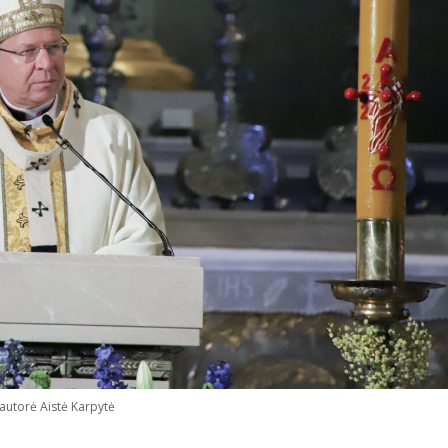
autorė Aistė Karpytė