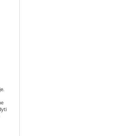
e.
me
dyti
u