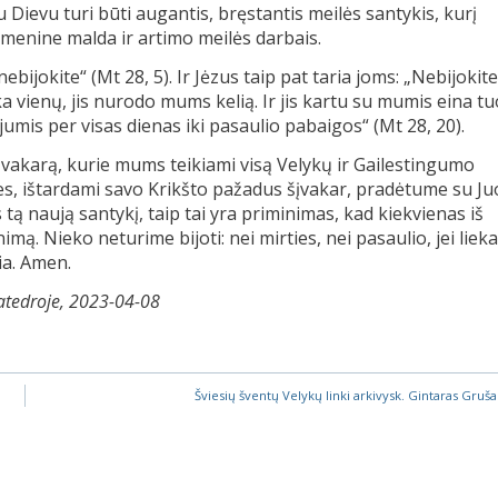
u Dievu turi būti augantis, bręstantis meilės santykis, kurį
enine malda ir artimo meilės darbais.
bijokite“ (Mt 28, 5). Ir Jėzus taip pat taria joms: „Nebijokite
a vienų, jis nurodo mums kelią. Ir jis kartu su mumis eina tu
u jumis per visas dienas iki pasaulio pabaigos“ (Mt 28, 20).
į vakarą, kurie mums teikiami visą Velykų ir Gailestingumo
 mes, ištardami savo Krikšto pažadus šįvakar, pradėtume su Juo
ą naują santykį, taip tai yra priminimas, kad kiekvienas iš
mą. Nieko neturime bijoti: nei mirties, nei pasaulio, jei lie
ia. Amen.
atedroje,
2023-04-08
Šviesių šventų Velykų linki arkivysk. Gintaras Gruša