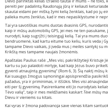
Dievo parinktas kelias Izraelio tautai ir mums – ne toks,
pereiti per padalintą Raudonąją jūrą ir keliauti keturia
skautai eidami per mišką žymi kelią ženklais, kad po jų ei
palieka mums ženklus, kad ir mes nepasiklystume ir nep
Tai yra savotiškas mums duotas dvasinis GPS, nurodantis 
kaip ir mūsų automobilių GPS, jei mes ne ten pasukame, 
nurodyti, kaip sugrįžti į teisingąjį kelią. Tai yra mums 
bendruomenė, kad kartu eitume tuo keliu, kuris veda į Gyv
tampame Dievo vaikais, ji įveda mus į meilės santykį su mus
Krikštą mes tampame naujais žmonėmis.
Apaštalas Paulius rašė: „Mes visi, pakrikštytieji Kristuje 
kartu su juo palaidoti mirtyje, kad kaip Jėzus buvo prikel
gyventi atnaujintą gyvenimą“ (Rom 6, 3). Šią naktį mūsų k
Kai suaugęs žmogus sąmoningai apsisprendžia pasikrikštyt
pažadus, yra ir priminimas, ir iššūkis. Mes visi atnaujin
eiti per šį gyvenimą. Pasirenkame eiti Jo nurodytais kelia
Tėvo valią“, taip ir mes meldžiamės kaskart
Tėve mūsų
mal
Dievu ir vieniems su kitais.
Kai vyras ir žmona padovanoja save vienas kitam santuokos