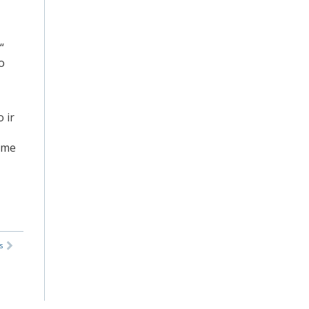
“
o
 ir
kame
s