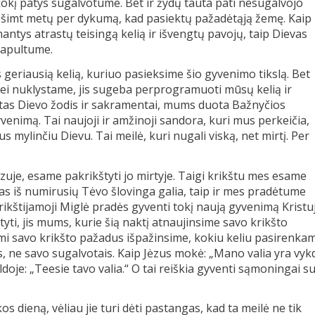
 kokį patys sugalvotume. Bet ir žydų tauta pati nesugalvojo
sdešimt metų per dykumą, kad pasiektų pažadėtąją žemę. Kaip
nantys atrastų teisingą kelią ir išvengtų pavojų, taip Dievas
rapultume.
geriausią kelią, kuriuo pasieksime šio gyvenimo tikslą. Bet
jei nuklystame, jis sugeba perprogramuoti mūsų kelią ir
duotas Dievo žodis ir sakramentai, mums duota Bažnyčios
enimą. Tai naujoji ir amžinoji sandora, kuri mus perkeičia,
 mylinčiu Dievu. Tai meilė, kuri nugali viską, net mirtį. Per
Jėzuje, esame pakrikštyti jo mirtyje. Taigi krikštu mes esame
tas iš numirusių Tėvo šlovinga galia, taip ir mes pradėtume
rikštijamoji Miglė pradės gyventi tokį naują gyvenimą Kristuj
i, jis mums, kurie šią naktį atnaujinsime savo krikšto
dami savo krikšto pažadus išpažinsime, kokiu keliu pasirenka
is, ne savo sugalvotais. Kaip Jėzus mokė: „Mano valia yra vyk
doje: „Teesie tavo valia.“ O tai reiškia gyventi sąmoningai s
 dieną, vėliau jie turi dėti pastangas, kad ta meilė ne tik