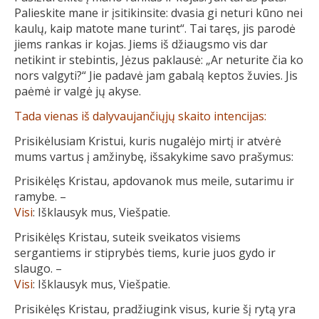
Palieskite mane ir įsitikinsite: dvasia gi neturi kūno nei
kaulų, kaip matote mane turint“. Tai taręs, jis parodė
jiems rankas ir kojas. Jiems iš džiaugsmo vis dar
netikint ir stebintis, Jėzus paklausė: „Ar neturite čia ko
nors valgyti?“ Jie padavė jam gabalą keptos žuvies. Jis
paėmė ir valgė jų akyse.
Tada vienas iš dalyvaujančiųjų skaito intencijas:
Prisikėlusiam Kristui, kuris nugalėjo mirtį ir atvėrė
mums vartus į amžinybę, išsakykime savo prašymus:
Prisikėlęs Kristau, apdovanok mus meile, sutarimu ir
ramybe. –
Visi
: Išklausyk mus, Viešpatie.
Prisikėlęs Kristau, suteik sveikatos visiems
sergantiems ir stiprybės tiems, kurie juos gydo ir
slaugo. –
Visi
: Išklausyk mus, Viešpatie.
Prisikėlęs Kristau, pradžiugink visus, kurie šį rytą yra