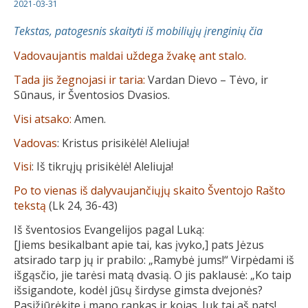
2021-03-31
Tekstas, patogesnis skaityti iš mobiliųjų įrenginių čia
Vadovaujantis maldai uždega žvakę ant stalo.
Tada jis žegnojasi ir taria:
Vardan Dievo – Tėvo, ir
Sūnaus, ir Šventosios Dvasios.
Visi atsako:
Amen.
Vadovas
: Kristus prisikėlė! Aleliuja!
Visi
: Iš tikrųjų prisikėlė! Aleliuja!
Po to vienas iš dalyvaujančiųjų skaito Šventojo Rašto
tekstą
(Lk 24, 36-43)
Iš šventosios Evangelijos pagal Luką:
[Jiems besikalbant apie tai, kas įvyko,] pats Jėzus
atsirado tarp jų ir prabilo: „Ramybė jums!“ Virpėdami iš
išgąsčio, jie tarėsi matą dvasią. O jis paklausė: „Ko taip
išsigandote, kodėl jūsų širdyse gimsta dvejonės?
Pasižiūrėkite į mano rankas ir kojas. Juk tai aš pats!