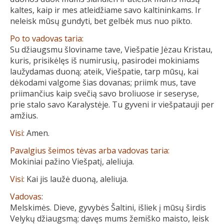
kaltes, kaip ir mes atleidžiame savo kaltininkams. Ir
neleisk mūsų gundyti, bet gelbėk mus nuo pikto.
Po to vadovas taria:
Su džiaugsmu šloviname tave, Viešpatie Jėzau Kristau,
kuris, prisikėlęs iš numirusių, pasirodei mokiniams
laužydamas duoną; ateik, Viešpatie, tarp mūsų, kai
dėkodami valgome šias dovanas; priimk mus, tave
priimančius kaip svečią savo broliuose ir seseryse,
prie stalo savo Karalystėje. Tu gyveni ir viešpatauji per
amžius.
Visi
: Amen.
Pavalgius šeimos tėvas arba vadovas taria:
Mokiniai pažino Viešpatį, aleliuja.
Visi
: Kai jis laužė duoną, aleliuja.
Vadovas
:
Melskimės. Dieve, gyvybės Šaltini, išliek į mūsų širdis
Velykų džiaugsmą; davęs mums žemiško maisto, leisk