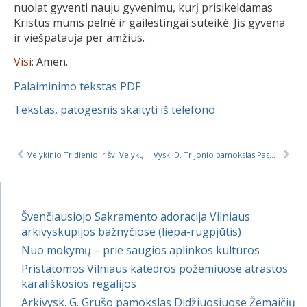
nuolat gyventi nauju gyvenimu, kurį prisikeldamas
Kristus mums pelnė ir gailestingai suteikė. Jis gyvena
ir viešpatauja per amžius.
Visi
: Amen.
Palaiminimo tekstas PDF
Tekstas, patogesnis skaityti iš telefono
Velykinio Tridienio ir šv. Velykų pamaldų tvarkaraštis, 2021
Vysk. D. Trijonio pamokslas Paskutinės vakarienės šv. Mišiose
Švenčiausiojo Sakramento adoracija Vilniaus
arkivyskupijos bažnyčiose (liepa-rugpjūtis)
Nuo mokymų – prie saugios aplinkos kultūros
Pristatomos Vilniaus katedros požemiuose atrastos
karališkosios regalijos
Arkivysk. G. Grušo pamokslas Didžiuosiuose Žemaičių