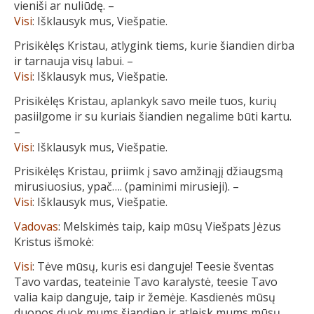
vieniši ar nuliūdę. –
Visi
: Išklausyk mus, Viešpatie.
Prisikėlęs Kristau, atlygink tiems, kurie šiandien dirba
ir tarnauja visų labui. –
Visi
: Išklausyk mus, Viešpatie.
Prisikėlęs Kristau, aplankyk savo meile tuos, kurių
pasiilgome ir su kuriais šiandien negalime būti kartu.
–
Visi
: Išklausyk mus, Viešpatie.
Prisikėlęs Kristau, priimk į savo amžinąjį džiaugsmą
mirusiuosius, ypač…. (paminimi mirusieji). –
Visi
: Išklausyk mus, Viešpatie.
Vadovas
: Melskimės taip, kaip mūsų Viešpats Jėzus
Kristus išmokė:
Visi
: Tėve mūsų, kuris esi danguje! Teesie šventas
Tavo vardas, teateinie Tavo karalystė, teesie Tavo
valia kaip danguje, taip ir žemėje. Kasdienės mūsų
duonos duok mums šiandien ir atleisk mums mūsų