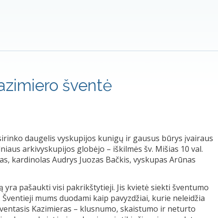
Kazimiero šventė
usirinko daugelis vyskupijos kunigų ir gausus būrys įvairaus
lniaus arkivyskupijos globėjo – iškilmės šv. Mišias 10 val.
as, kardinolas Audrys Juozas Bačkis, vyskupas Arūnas
ra pašaukti visi pakrikštytieji. Jis kvietė siekti šventumo
s. Šventieji mums duodami kaip pavyzdžiai, kurie neleidžia
 Šventasis Kazimieras – klusnumo, skaistumo ir neturto