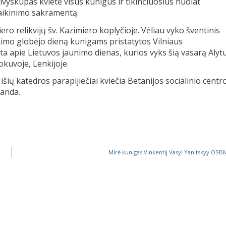
yskupas kvietė visus kunigus ir tikinčiuosius nuolat
itaikinimo sakramentą.
ero relikvijų šv. Kazimiero koplyčioje. Vėliau vyko šventinis
unimo globėjo dieną kunigams pristatytos Vilniaus
ėta apie Lietuvos jaunimo dienas, kurios vyks šią vasarą Alytu
okuvoje, Lenkijoje.
Mišių katedros parapijiečiai kviečia Betanijos socialinio centr
landa.
Mirė kunigas Vinkentij Vasyl Yanitskyy OSB