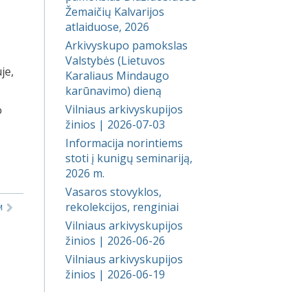
Žemaičių Kalvarijos
atlaiduose, 2026
Arkivyskupo pamokslas
Valstybės (Lietuvos
je,
Karaliaus Mindaugo
karūnavimo) dieną
Vilniaus arkivyskupijos
o
žinios | 2026-07-03
Informacija norintiems
stoti į kunigų seminariją,
2026 m.
Vasaros stovyklos,
rekolekcijos, renginiai
M
Vilniaus arkivyskupijos
žinios | 2026-06-26
Vilniaus arkivyskupijos
žinios | 2026-06-19