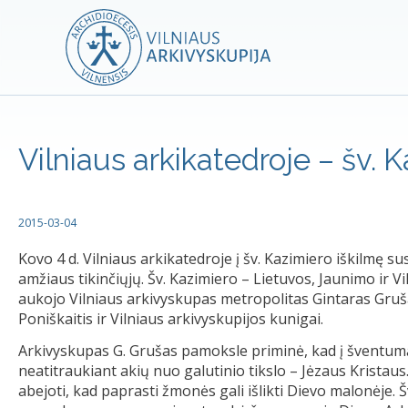
Vilniaus arkikatedroje – šv. 
2015-03-04
Kovo 4 d. Vilniaus arkikatedroje į šv. Kazimiero iškilmę s
amžiaus tikinčiųjų. Šv. Kazimiero – Lietuvos, Jaunimo ir Vi
aukojo Vilniaus arkivyskupas metropolitas Gintaras Gruš
Poniškaitis ir Vilniaus arkivyskupijos kunigai.
Arkivyskupas G. Grušas pamoksle priminė, kad į šventumą y
neatitraukiant akių nuo galutinio tikslo – Jėzaus Kristau
abejoti, kad paprasti žmonės gali išlikti Dievo malonėje.