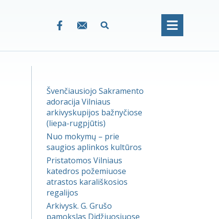
Švenčiausiojo Sakramento
adoracija Vilniaus
arkivyskupijos bažnyčiose
(liepa-rugpjūtis)
Nuo mokymų – prie
saugios aplinkos kultūros
Pristatomos Vilniaus
katedros požemiuose
atrastos karališkosios
regalijos
Arkivysk. G. Grušo
pamokslas Didžiuosiuose