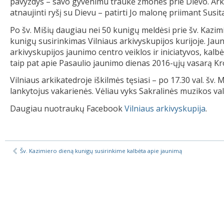
pavyzdys – savo gyvenimu traukė žmones prie Dievo. Arkiv
atnaujinti ryšį su Dievu – patirti Jo malonę priimant Sus
Po šv. Mišių daugiau nei 50 kunigų meldėsi prie šv. Kazimi
kunigų susirinkimas Vilniaus arkivyskupijos kurijoje. Ja
arkivyskupijos jaunimo centro veiklos ir iniciatyvos, kalb
taip pat apie Pasaulio jaunimo dienas 2016-ųjų vasarą Kr
Vilniaus arkikatedroje iškilmės tęsiasi – po 17.30 val. šv. 
lankytojus vakarienės. Vėliau vyks Sakralinės muzikos va
Daugiau nuotraukų Facebook
Vilniaus arkivyskupija
.
Šv. Kazimiero dieną kunigų susirinkime kalbėta apie jaunimą