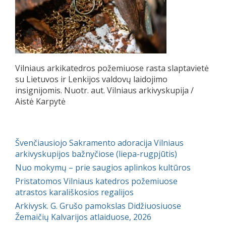
Vilniaus arkikatedros požemiuose rasta slaptavietė
su Lietuvos ir Lenkijos valdovų laidojimo
insignijomis. Nuotr. aut. Vilniaus arkivyskupija /
Aistė Karpytė
Švenčiausiojo Sakramento adoracija Vilniaus
arkivyskupijos bažnyčiose (liepa-rugpjūtis)
Nuo mokymų – prie saugios aplinkos kultūros
Pristatomos Vilniaus katedros požemiuose
atrastos karališkosios regalijos
Arkivysk. G. Grušo pamokslas Didžiuosiuose
Žemaičių Kalvarijos atlaiduose, 2026