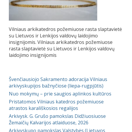
Vilniaus arkikatedros požemiuose rasta slaptavietė
su Lietuvos ir Lenkijos valdovų laidojimo
insignijomis. Vilniaus arkikatedros požemiuose
rasta slaptavietė su Lietuvos ir Lenkijos valdovų
laidojimo insignijomis
Švenčiausiojo Sakramento adoracija Vilniaus
arkivyskupijos bažnyčiose (liepa-rugpjūtis)
Nuo mokymų – prie saugios aplinkos kultūros
Pristatomos Vilniaus katedros požemiuose
atrastos karališkosios regalijos
Arkivysk. G. Grušo pamokslas Didžiuosiuose
Žemaičių Kalvarijos atlaiduose, 2026
Arkivyskupo pamokslas Valstybės (Lietuvos