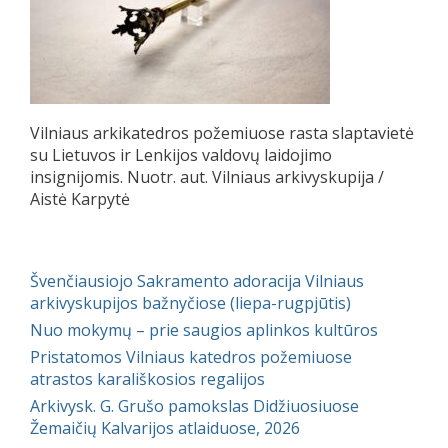
Vilniaus arkikatedros požemiuose rasta slaptavietė
su Lietuvos ir Lenkijos valdovų laidojimo
insignijomis. Nuotr. aut. Vilniaus arkivyskupija /
Aistė Karpytė
Švenčiausiojo Sakramento adoracija Vilniaus
arkivyskupijos bažnyčiose (liepa-rugpjūtis)
Nuo mokymų – prie saugios aplinkos kultūros
Pristatomos Vilniaus katedros požemiuose
atrastos karališkosios regalijos
Arkivysk. G. Grušo pamokslas Didžiuosiuose
Žemaičių Kalvarijos atlaiduose, 2026