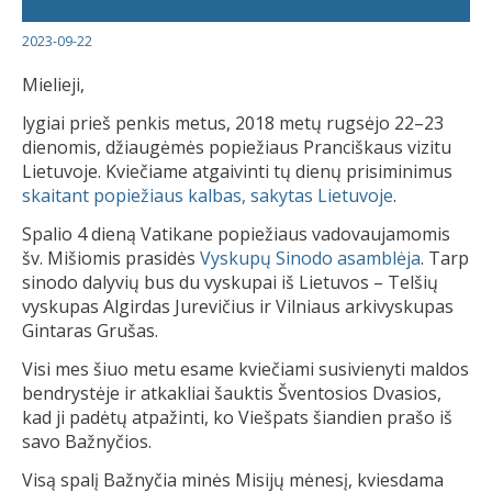
2023-09-22
Mielieji,
lygiai prieš penkis metus, 2018 metų rugsėjo 22–23
dienomis, džiaugėmės popiežiaus Pranciškaus vizitu
Lietuvoje. Kviečiame atgaivinti tų dienų prisiminimus
skaitant popiežiaus kalbas, sakytas Lietuvoje
.
Spalio 4 dieną Vatikane popiežiaus vadovaujamomis
šv. Mišiomis prasidės
Vyskupų Sinodo asamblėja
. Tarp
sinodo dalyvių bus du vyskupai iš Lietuvos – Telšių
vyskupas Algirdas Jurevičius ir Vilniaus arkivyskupas
Gintaras Grušas.
Visi mes šiuo metu esame kviečiami susivienyti maldos
bendrystėje ir atkakliai šauktis Šventosios Dvasios,
kad ji padėtų atpažinti, ko Viešpats šiandien prašo iš
savo Bažnyčios.
Visą spalį Bažnyčia minės Misijų mėnesį, kviesdama