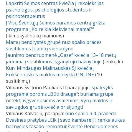
Lapkritį Šeimos centras kviečia į rekolekcijas
psichologus, psichologijos studentus ir
psichoterapeutus
Į Visų Šventųjų šeimos paramos centrą grįžta
programa „Ko reikia kiekvienai mamai?“
(ikimokyklinukų mamoms)
Mamų bendrystės grupė nuo spalio pradės
susitikimus Joanitų vienuolyne
Jaunimo bendruomenė „Oazė“ kviečia 13–18 metų
jaunimą į susitikimus Išganytojo bažnyčioje
(lenkų k.)
Kun. Mindaugas Malinauskas SJ kviečia į
Krikščioniškos maldos mokyklą ONLINE
(10
susitikimų)
Vilniaus Šv. Jono Pauliaus II parapijoje:
spalį vyks
programa poroms „Būti drauge“
;
buriama grupė
netektį išgyvenusiems asmenims;
Vyrų maldos ir
saviugdos grupė kviečia prisijungti
Vilniaus Kalvarijų parapija:
nuo spalio 3 d. pradeda
Dvasines pratybas „Eik į savo kambarėlį“
;
renka aukas
bažnyčios fasado remontui
;
šventė Bendruomenės