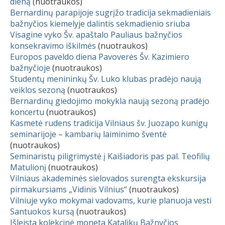
dieną
(nuotraukos)
Bernardinų parapijoje sugrįžo tradicija sekmadieniais
bažnyčios kiemelyje dalintis sekmadienio sriuba
Visagine vyko Šv. apaštalo Pauliaus bažnyčios
konsekravimo iškilmės
(nuotraukos)
Europos paveldo diena Pavoverės Šv. Kazimiero
bažnyčioje
(nuotraukos)
Studentų menininkų Šv. Luko klubas pradėjo naują
veiklos sezoną
(nuotraukos)
Bernardinų giedojimo mokykla naują sezoną pradėjo
koncertu
(nuotraukos)
Kasmetė rudens tradicija Vilniaus šv. Juozapo kunigų
seminarijoje – kambarių laiminimo šventė
(nuotraukos)
Seminaristų piligrimystė į Kaišiadoris pas pal. Teofilių
Matulionį
(nuotraukos)
Vilniaus akademinės sielovados surengta ekskursija
pirmakursiams „Vidinis Vilnius“
(nuotraukos)
Vilniuje vyko mokymai vadovams, kurie planuoja vesti
Santuokos kursą
(nuotraukos)
Išleista kolekcinė moneta Katalikų Bažnyčios