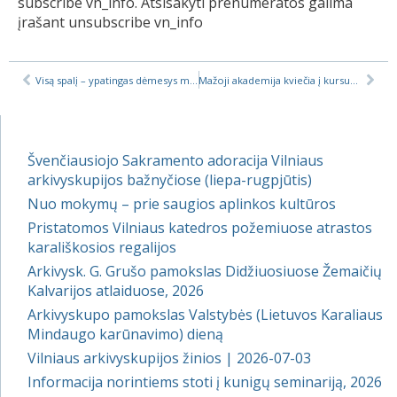
subscribe vn_info. Atsisakyti prenumeratos galima
įrašant unsubscribe vn_info
Visą spalį – ypatingas dėmesys misijoms
Mažoji akademija kviečia į kursus apie krikščionybę, 2023 m. ruduo
Švenčiausiojo Sakramento adoracija Vilniaus
arkivyskupijos bažnyčiose (liepa-rugpjūtis)
Nuo mokymų – prie saugios aplinkos kultūros
Pristatomos Vilniaus katedros požemiuose atrastos
karališkosios regalijos
Arkivysk. G. Grušo pamokslas Didžiuosiuose Žemaičių
Kalvarijos atlaiduose, 2026
Arkivyskupo pamokslas Valstybės (Lietuvos Karaliaus
Mindaugo karūnavimo) dieną
Vilniaus arkivyskupijos žinios | 2026-07-03
Informacija norintiems stoti į kunigų seminariją, 2026