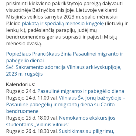
prisiminti kiekvieno pakrikštytojo pareigą dalyvauti
visuotinėje Bažnyčios misijoje. Lietuvoje veikianti
Misijinės veiklos tarnyba 2023 m. spalio mėnesiui
išleido
plakatą ir specialią mėnesio knygelę
(lietuvių ir
lenkų k.), padėsiančią parapijų, judėjimų
bendruomenėms geriau suprasti ir pajusti Misijų
mėnesio dvasią.
Popiežiaus Pranciškaus žinia Pasaulinei migranto ir
pabėgėlio dienai
Švč. Sakramento adoracija Vilniaus arkivyskupijoje,
2023 m. rugsėjis
Kalendorius:
Rugsėjo 24 d.
Pasaulinė migranto ir pabėgėlio diena
Rugsėjo 24 d. 11.00 val.
Vilniaus Šv. Jonų bažnyčioje –
Pasaulinė pabegėlių ir migrantų diena su Carito
bendruomene
Rugsėjo 25 d. 18.00 val.
Nemokamos ekskursijos
studentams „Vidinis Vilnius“
Rugsėjo 26 d. 18.30 val.
Susitikimas su piligrimu,