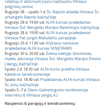
rašytoju ir aktoriumi Juozu Gaižausku Vilniaus
piligrimų centre
Rugsėjo 28 – spalio 1 d.
Šv. Rapolo atlaidai Vilniaus Šv.
arkangelo Rapolo bažnyčioje
Rugsėjo 28 d. 19.00 val.
ALFA kursas pradedamas
Vilniaus Švč. Mergelės Marijos Ramintojos bažnyčioje
Rugsėjo 28 d. 19.00 val.
ALFA kursas pradedamas
Vilniaus Pal. Jurgio Matulaičio parapijoje
Rugsėjo 29 d. 11.00 val.
Kryžiaus namuose
pradedamas ALFA kursas SENJORAMS
Rugsėjo 30 d. 20.00 val.
Šviesa naktyje: šlovinimas,
malda, adoracija Vilniaus Švč. Mergelės Marijos Ėmimo
į dangų bažnyčioje
Spalio 2 d. 18.30 val.
ALFA kurso pradžia Vilniaus
Katedros bendruomenėje
Spalio 4 d. 18.40 val.
Pradedamas ALFA kursas Vilniaus
Šv. Jonų bažnyčioje
Spalio 5–7 d.
Dievo Gailestingumo konferencija
internetu iš Vilniaus (anglų k.)
Naujienos iš parapijų ir bendruomenių: