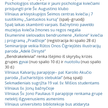
Psichologijos studentai ir jauni psichologai kviečiami
prisijungti prie Šv. Augustino klubo
Vilniaus arkivyskupijos Šeimos centras kviečia į 7
susitikimų „Santuokos kursą“
(spalį–gruodį)
Spalį laikas skambinti varpais. Bažnytinio paveldo
muziejus kviečia žmones su regos negalia
Ekumeninė sielovados bendruomenė „Kelionė“ kviečia
į programą „Pradžioje“
(registracija iki spalio 28 d.)
Seminarijoje veikia Rūtos Onos Čigriejūtės iliustracijų
paroda „Adelė Dirsytė“
„Bendrakeleiviai“ renka Išėjimo iš skyrybų krizės
grupes
gyvai
(nuo spalio 10 d.) ir
nuotoliu
(nuo spalio
30 d.)
Vilniaus Kalvarijų parapijoje– pal. Karolio Akučio
paroda „Eucharistijos stebuklai“
(visą spalį)
Sekmadieniais sugrįžta 19 val. šv. Mišios studentams
Vilniaus šv. Jonų bažnyčioje
Vilniaus Šv. Jono Pauliaus II parapijoje renkama grupė
netektį išgyvenusiems asmenims
Vilniaus universiteto bibliotekoje bus atidaryta