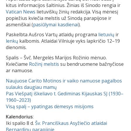
kitus informacijos šaltinius. Žinias iš Sinodo rengia ir
Vatican News
lietuviškų žinių redakcija. Visą mėnesį
popiežius kviečia melstis už Sinodą parapijose ir
asmeniškai (
pasiūlymai kasdienai
).
Paskelbta Aušros Vartų atlaidų programa
lietuvių
ir
lenkų
kalbomis. Atlaidai Vilniuje vyks lapkričio 12–19
dienomis.
Spalis – Švč. Mergelės Marijos Rožinio mėnuo.
Kviečiame
Rožinį melstis
su bendruomene bažnyčiose
ar namuose.
Naujuose Carito Motinos ir vaiko namuose pagalbos
sulauks daugiau mamų
Pas Viešpatį iškeliavo t. Gediminas Kijauskas SJ (1930–
1960–2023)
Visą spalį – ypatingas dėmesys misijoms
Kalendorius
:
Iki spalio 8 d.
Šv. Pranciškaus Asyžiečio atlaidai
Bernardinų parapijoje