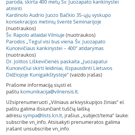
paroda, skirta 400 metų Šv. Juozapato kankinystei
atminti
Kardinolo Audrio Juozo Bačkio 35-ųjų vyskupo
konsekracijos metinių šventė Seminarijoje
(nuotraukos)
Šv. Rapolo atlaidai Vilniuje
(nuotraukos)
Parodos „Tegul visi bus viena. Šv. Juozapato
Kuncevičiaus kankinystei – 400“ atidarymas
(nuotraukos)
Dr. Jolitos Liškevičienės paskaita „Juozapatui
Kuncevičiui skirti leidiniai, išspausdinti Lietuvos
Didžiojoje Kunigaikštystėje“
(vaizdo įrašas)
Prašome informaciją siųsti el.
paštu
komunikacija@vilnensis.lt
.
Užsiprenumeruoti „Vilniaus arkivyskupijos žinias“ el.
paštu galima išsiunčiant tuščią laišką
adresu
sympa@lists.lcn.lt
, įrašius „subject/tema“ lauke:
subscribe vn_info. Atsisakyti prenumeratos galima
įrašant unsubscribe vn_info