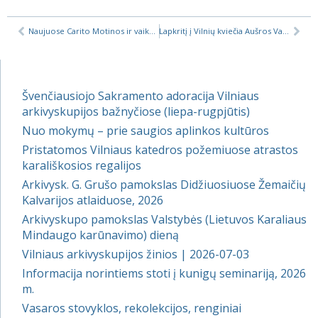
Naujuose Carito Motinos ir vaiko namuose pagalbos sulauks daugiau mamų
Lapkritį į Vilnių kviečia Aušros Vartų atlaidai
Švenčiausiojo Sakramento adoracija Vilniaus
arkivyskupijos bažnyčiose (liepa-rugpjūtis)
Nuo mokymų – prie saugios aplinkos kultūros
Pristatomos Vilniaus katedros požemiuose atrastos
karališkosios regalijos
Arkivysk. G. Grušo pamokslas Didžiuosiuose Žemaičių
Kalvarijos atlaiduose, 2026
Arkivyskupo pamokslas Valstybės (Lietuvos Karaliaus
Mindaugo karūnavimo) dieną
Vilniaus arkivyskupijos žinios | 2026-07-03
Informacija norintiems stoti į kunigų seminariją, 2026
m.
Vasaros stovyklos, rekolekcijos, renginiai