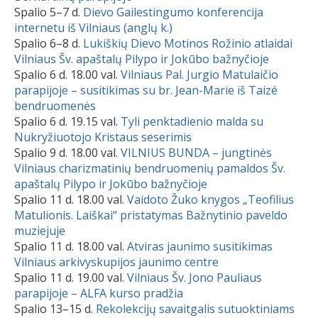
Spalio 5–7 d.
Dievo Gailestingumo konferencija
internetu iš Vilniaus (anglų k.)
Spalio 6–8 d.
Lukiškių Dievo Motinos Rožinio atlaidai
Vilniaus Šv. apaštalų Pilypo ir Jokūbo bažnyčioje
Spalio 6 d. 18.00 val.
Vilniaus Pal. Jurgio Matulaičio
parapijoje – susitikimas su br. Jean-Marie iš Taizé
bendruomenės
Spalio 6 d. 19.15 val.
Tyli penktadienio malda su
Nukryžiuotojo Kristaus seserimis
Spalio 9 d. 18.00 val.
VILNIUS BUNDA – jungtinės
Vilniaus charizmatinių bendruomenių pamaldos Šv.
apaštalų Pilypo ir Jokūbo bažnyčioje
Spalio 11 d. 18.00 val.
Vaidoto Žuko knygos „Teofilius
Matulionis. Laiškai“ pristatymas Bažnytinio paveldo
muziejuje
Spalio 11 d. 18.00 val.
Atviras jaunimo susitikimas
Vilniaus arkivyskupijos jaunimo centre
Spalio 11 d. 19.00 val.
Vilniaus Šv. Jono Pauliaus
parapijoje – ALFA kurso pradžia
Spalio 13–15 d.
Rekolekcijų savaitgalis sutuoktiniams