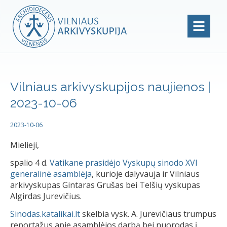
Vilniaus arkivyskupijos naujienos |
2023-10-06
2023-10-06
Mielieji,
spalio 4 d.
Vatikane prasidėjo Vyskupų sinodo XVI
generalinė asamblėja
, kurioje dalyvauja ir Vilniaus
arkivyskupas Gintaras Grušas bei Telšių vyskupas
Algirdas Jurevičius.
Sinodas.katalikai.lt
skelbia vysk. A. Jurevičiaus trumpus
reportažus apie asamblėjos darbą bei nuorodas į