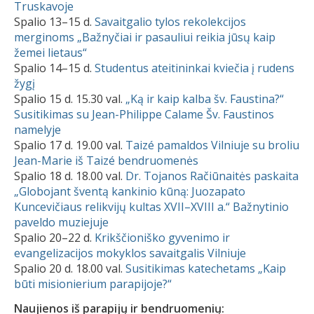
Truskavoje
Spalio 13–15 d.
Savaitgalio tylos rekolekcijos
merginoms „Bažnyčiai ir pasauliui reikia jūsų kaip
žemei lietaus“
Spalio 14–15 d.
Studentus ateitininkai kviečia į rudens
žygį
Spalio 15 d. 15.30 val.
„Ką ir kaip kalba šv. Faustina?“
Susitikimas su Jean-Philippe Calame Šv. Faustinos
namelyje
Spalio 17 d. 19.00 val.
Taizé pamaldos Vilniuje su broliu
Jean-Marie iš Taizé bendruomenės
Spalio 18 d. 18.00 val.
Dr. Tojanos Račiūnaitės paskaita
„Globojant šventą kankinio kūną: Juozapato
Kuncevičiaus relikvijų kultas XVII–XVIII a.“ Bažnytinio
paveldo muziejuje
Spalio 20–22 d.
Krikščioniško gyvenimo ir
evangelizacijos mokyklos savaitgalis Vilniuje
Spalio 20 d. 18.00 val.
Susitikimas katechetams „Kaip
būti misionierium parapijoje?“
Naujienos iš parapijų ir bendruomenių: